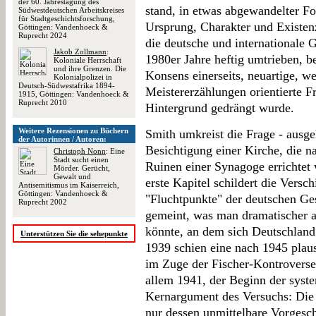
der 60. Jahrestagung des
stand, in etwas abgewandelter Fo
Südwestdeutschen Arbeitskreises
für Stadtgeschichtsforschung,
Ursprung, Charakter und Existen
Göttingen: Vandenhoeck &
Ruprecht 2024
die deutsche und internationale G
Jakob Zollmann
:
1980er Jahre heftig umtrieben, b
Koloniale Herrschaft
und ihre Grenzen. Die
Konsens einerseits, neuartige, w
Kolonialpolizei in
Deutsch-Südwestafrika 1894-
Meistererzählungen orientierte Fr
1915, Göttingen: Vandenhoeck &
Ruprecht 2010
Hintergrund gedrängt wurde.
Weitere Rezensionen zu Büchern
Smith umkreist die Frage - ausge
der Autorinnen / Autoren:
Besichtigung einer Kirche, die 
Christoph Nonn
: Eine
Stadt sucht einen
Ruinen einer Synagoge errichtet 
Mörder. Gerücht,
Gewalt und
erste Kapitel schildert die Vers
Antisemitismus im Kaiserreich,
Göttingen: Vandenhoeck &
"Fluchtpunkte" der deutschen Ges
Ruprecht 2002
gemeint, was man dramatischer 
könnte, an dem sich Deutschland
Unterstützen Sie die sehepunkte
1939 schien eine nach 1945 plau
im Zuge der Fischer-Kontroverse 
allem 1941, der Beginn der syst
Kernargument des Versuchs: Die W
nur dessen unmittelbare Vorgeschi