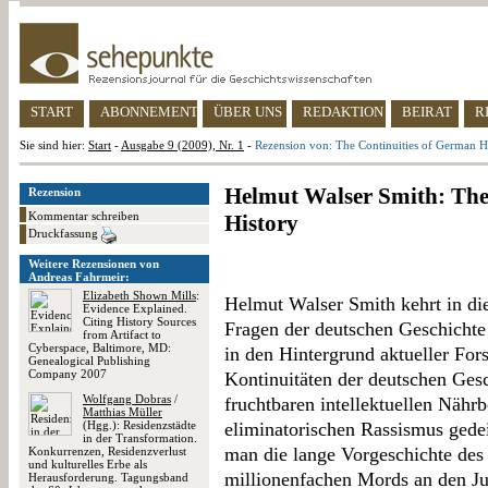
START
ABONNEMENT
ÜBER UNS
REDAKTION
BEIRAT
R
Sie sind hier:
Start
-
Ausgabe 9 (2009), Nr. 1
-
Rezension von: The Continuities of German H
Helmut Walser Smith: The
Rezension
Kommentar schreiben
History
Druckfassung
Weitere Rezensionen von
Andreas Fahrmeir:
Elizabeth Shown Mills
:
Helmut Walser Smith kehrt in di
Evidence Explained.
Citing History Sources
Fragen der deutschen Geschichte z
from Artifact to
Cyberspace, Baltimore, MD:
in den Hintergrund aktueller For
Genealogical Publishing
Company 2007
Kontinuitäten der deutschen Ges
Wolfgang Dobras
/
fruchtbaren intellektuellen Nähr
Matthias Müller
(Hgg.): Residenzstädte
eliminatorischen Rassismus ged
in der Transformation.
man die lange Vorgeschichte de
Konkurrenzen, Residenzverlust
und kulturelles Erbe als
millionenfachen Mords an den Ju
Herausforderung. Tagungsband