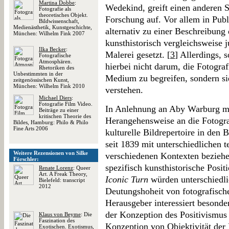
Martina Dobbe
:
Wedekind, greift einen anderen S
Fotografie als
theoretisches Objekt.
Forschung auf. Vor allem in Publ
Bildwissenschaft,
Medienästhetik, Kunstgeschichte,
alternativ zu einer Beschreibung 
München: Wilhelm Fink 2007
kunsthistorisch vergleichsweise 
Ilka Becker
:
Malerei gesetzt. [
3
] Allerdings, s
Fotografische
Atmosphären.
hierbei nicht darum, die Fotograf
Rhetoriken des
Unbestimmten in der
Medium zu begreifen, sondern sie
zeitgenössischen Kunst,
München: Wilhelm Fink 2010
verstehen.
Michael Diers
:
Fotografie Film Video.
In Anlehnung an Aby Warburg mö
Beiträge zu einer
kritischen Theorie des
Herangehensweise an die Fotogra
Bildes, Hamburg: Philo & Philo
Fine Arts 2006
kulturelle Bildrepertoire in den 
seit 1839 mit unterschiedlichen 
Weitere Rezensionen von Silke
verschiedenen Kontexten beziehe
Förschler:
spezifisch kunsthistorische Posi
Renate Lorenz
: Queer
Art. A Freak Theory,
Iconic Turn
würden unterschiedli
Bielefeld: transcript
2012
Deutungshoheit von fotografische
Herausgeber interessiert besonder
der Konzeption des Positivismus 
Klaus von Beyme
: Die
Faszination des
Konzeption von Objektivität der 
Exotischen. Exotismus,