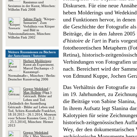
Rassismus und
Diskursen. Für eine neue Annäh
Sexismus in der Kunst, München:
Wilhelm Fink 2008
heben Molderings und Wedekind 
und Funktionen hervor, in denen d
Sabine Flach
: "Körper-
Szenarien". Zum
die Geschichte der Fotografie al
Verhältnis von Körper
und Bild in
Beiträge, die in den Jahren 200
Videoinstallationen, München:
Wilhelm Fink 2002
d'histoire de l'art
in Paris vorges
fototheoretischen Metaphern (Foto
Weitere Rezensionen zu Büchern
Retina), historisch-zeitgenössis
der Autorinnen / Autoren:
Verbindungen von Fotografien u
Herbert Molderings
:
Kunst als Experiment.
nach. Bereichert wird der Samme
Marcel Duchamps »3
Kunststopf-
von Edmund Kuppe, Jochen Gerz
Normalmaße«, München / Berlin:
Deutscher Kunstverlag 2006
Das Verhältnis der Fotografie zu
Gregor Wedekind
/
Max Hollein
(Hgg.):
im 19. Jahrhundert, zu Zeichnun
Géricault. Bilder auf
Leben und Tod.
die Beiträge von Sabine Slanina
[Anlässlich der Ausstellung
Géricault - Bilder auf Leben und
In ihrem Aufsatz legt Slanina da
Tod, Schirn-Kunsthalle Frankfurt,
Kalotypien für seine Zeichnungen
18.10.2013 - 26.1.2014, Museum
voor Schone Kunsten Gent, 21.2.
historisch-zeitgenössischen Auff
- 25.5.2014], München: Hirmer
2013
Wey, der den dokumentarischen W
Gregor Wedekind
archäologische Monumente hervorh
(Hg.): Max Slevogts