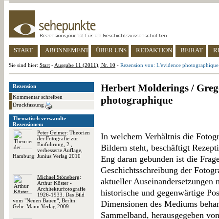
START
ABONNEMENT
ÜBER UNS
REDAKTION
BEIRAT
R
Sie sind hier:
Start
-
Ausgabe 11 (2011), Nr. 10
-
Rezension von: L'evidence photographique
Herbert Molderings / Greg
Rezension
Kommentar schreiben
photographique
Druckfassung
Thematisch verwandte
Rezensionen:
Peter Geimer
: Theorien
In welchem Verhältnis die Fotogr
der Fotografie zur
Einführung, 2.,
Bildern steht, beschäftigt Rezept
verbesserte Auflage,
Hamburg: Junius Verlag 2010
Eng daran gebunden ist die Frage
Geschichtsschreibung der Fotogra
Michael Stöneberg
:
aktueller Auseinandersetzungen m
Arthur Köster -
Architekturfotografie
historische und gegenwärtige Pos
1926-1933. Das Bild
vom "Neuen Bauen", Berlin:
Dimensionen des Mediums behan
Gebr. Mann Verlag 2009
Sammelband, herausgegeben von