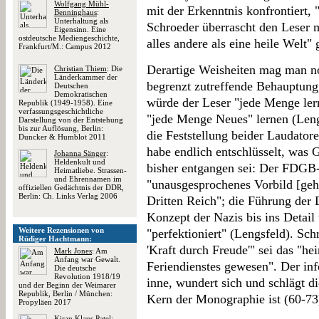
Wolfgang Mühl-
mit der Erkenntnis konfrontiert, 
Benninghaus
:
Unterhaltung als
Schroeder überrascht den Leser 
Eigensinn. Eine
ostdeutsche Mediengeschichte,
alles andere als eine heile Welt"
Frankfurt/M.: Campus 2012
Derartige Weisheiten mag man n
Christian Thiem
: Die
Länderkammer der
begrenzt zutreffende Behauptung
Deutschen
Demokratischen
würde der Leser "jede Menge lern
Republik (1949-1958). Eine
verfassungsgeschichtliche
"jede Menge Neues" lernen (Lengs
Darstellung von der Entstehung
bis zur Auflösung, Berlin:
die Feststellung beider Laudator
Duncker & Humblot 2011
habe endlich entschlüsselt, was 
Johanna Sänger
:
Heldenkult und
bisher entgangen sei: Der FDGB-
Heimatliebe. Strassen-
und Ehrennamen im
"unausgesprochenes Vorbild [geh
offiziellen Gedächtnis der DDR,
Berlin: Ch. Links Verlag 2006
Dritten Reich"; die Führung der
Konzept der Nazis bis ins Detai
Weitere Rezensionen von
"perfektioniert" (Lengsfeld). Sch
Rüdiger Hachtmann:
'Kraft durch Freude'" sei das "h
Mark Jones
: Am
Anfang war Gewalt.
Feriendienstes gewesen". Der inf
Die deutsche
Revolution 1918/19
inne, wundert sich und schlägt di
und der Beginn der Weimarer
Republik, Berlin / München:
Kern der Monographie ist (60-73
Propyläen 2017
Kiran Klaus Patel
: