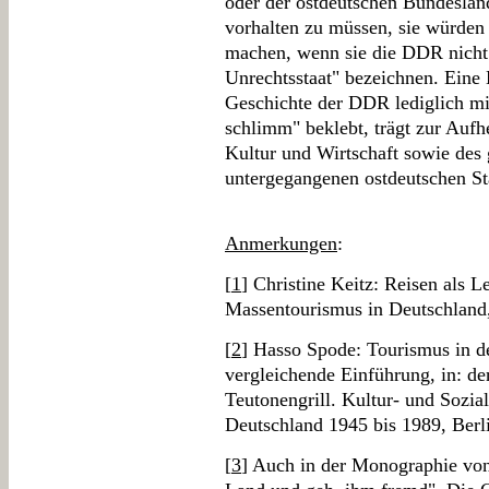
oder der ostdeutschen Bundeslän
vorhalten zu müssen, sie würden
machen, wenn sie die DDR nicht 
Unrechtsstaat" bezeichnen. Eine H
Geschichte der DDR lediglich mi
schlimm" beklebt, trägt zur Aufhe
Kultur und Wirtschaft sowie des 
untergegangenen ostdeutschen Sta
Anmerkungen
:
[
1
] Christine Keitz: Reisen als 
Massentourismus in Deutschlan
[
2
] Hasso Spode: Tourismus in d
vergleichende Einführung, in: de
Teutonengrill. Kultur- und Sozia
Deutschland 1945 bis 1989, Berl
[
3
] Auch in der Monographie von