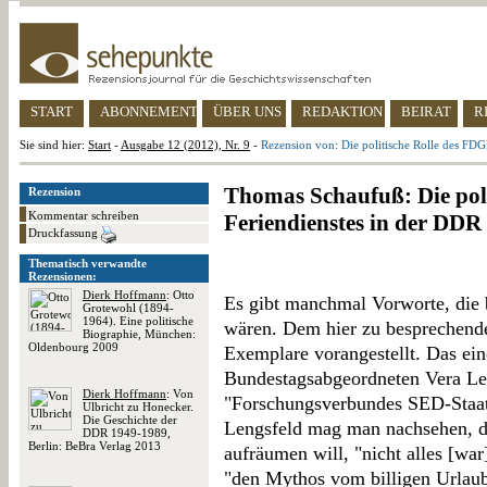
START
ABONNEMENT
ÜBER UNS
REDAKTION
BEIRAT
R
Sie sind hier:
Start
-
Ausgabe 12 (2012), Nr. 9
-
Rezension von: Die politische Rolle des FD
Thomas Schaufuß: Die pol
Rezension
Kommentar schreiben
Feriendienstes in der DDR
Druckfassung
Thematisch verwandte
Rezensionen:
Dierk Hoffmann
: Otto
Es gibt manchmal Vorworte, die 
Grotewohl (1894-
1964). Eine politische
wären. Dem hier zu besprechende
Biographie, München:
Oldenbourg 2009
Exemplare vorangestellt. Das ei
Bundestagsabgeordneten Vera Len
Dierk Hoffmann
: Von
"Forschungsverbundes SED-Staat
Ulbricht zu Honecker.
Die Geschichte der
Lengsfeld mag man nachsehen, d
DDR 1949-1989,
Berlin: BeBra Verlag 2013
aufräumen will, "nicht alles [wa
"den Mythos vom billigen Urlaub 