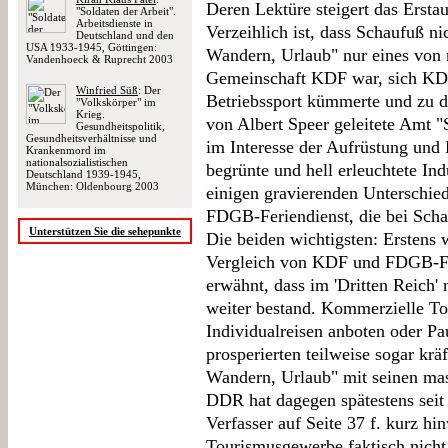
Deren Lektüre steigert das Ersta
"Soldaten der Arbeit".
Arbeitsdienste in
Verzeihlich ist, dass Schaufuß n
Deutschland und den
USA 1933-1945, Göttingen:
Wandern, Urlaub" nur eines von
Vandenhoeck & Ruprecht 2003
Gemeinschaft KDF war, sich KDF
Winfried Süß
: Der
Betriebssport kümmerte und zu 
"Volkskörper" im
Krieg.
von Albert Speer geleitete Amt "
Gesundheitspolitik,
Gesundheitsverhältnisse und
im Interesse der Aufrüstung und 
Krankenmord im
nationalsozialistischen
begrünte und hell erleuchtete Ind
Deutschland 1939-1945,
München: Oldenbourg 2003
einigen gravierenden Unterschi
FDGB-Feriendienst, die bei Schau
Unterstützen Sie die sehepunkte
Die beiden wichtigsten: Erstens w
Vergleich von KDF und FDGB-Fer
erwähnt, dass im 'Dritten Reich
weiter bestand. Kommerzielle T
Individualreisen anboten oder Pa
prosperierten teilweise sogar kr
Wandern, Urlaub" mit seinen mass
DDR hat dagegen spätestens seit 
Verfasser auf Seite 37 f. kurz hin
Tourismusgewerbe faktisch nicht m