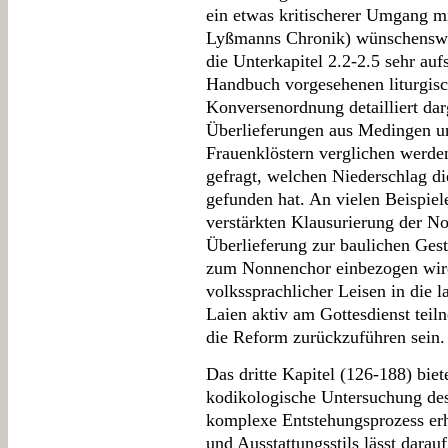
ein etwas kritischerer Umgang mi
Lyßmanns Chronik) wünschenswer
die Unterkapitel 2.2-2.5 sehr auf
Handbuch vorgesehenen liturgisc
Konversenordnung detailliert dar
Überlieferungen aus Medingen u
Frauenklöstern verglichen werde
gefragt, welchen Niederschlag 
gefunden hat. An vielen Beispie
verstärkten Klausurierung der N
Überlieferung zur baulichen Gest
zum Nonnenchor einbezogen wird.
volkssprachlicher Leisen in die l
Laien aktiv am Gottesdienst teil
die Reform zurückzuführen sein.
Das dritte Kapitel (126-188) biet
kodikologische Untersuchung des
komplexe Entstehungsprozess erh
und Ausstattungsstils lässt darau