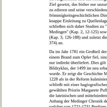
Ziel gesetzt, das bisher nur un
zu edieren und seine verschieden
frömmigkeitsgeschichtlichen Dim
knappe Einleitung zu Quellenlag
schließen sich daher Studien zu 
Medingen" (Kap. 2, 12-125) sow
(Kap. 3, 126-188) und zuletzt di
374) an.
Da im Jahr 1781 ein Großteil de
einem Brand zum Opfer fiel, sind
nur indirekt überliefert. Dies gi
Bildzyklus, der 1499 im neu erb
wurde. Er zeigt die Geschichte 
1228 als in der Reform kulminie
schließt mit einer hagiografisch
gewählten Priorin Margarete Puff
die lateinischen und mittelniede
Anhang der Medinger Chronik de
welcher von 1721-1731 Prediger 