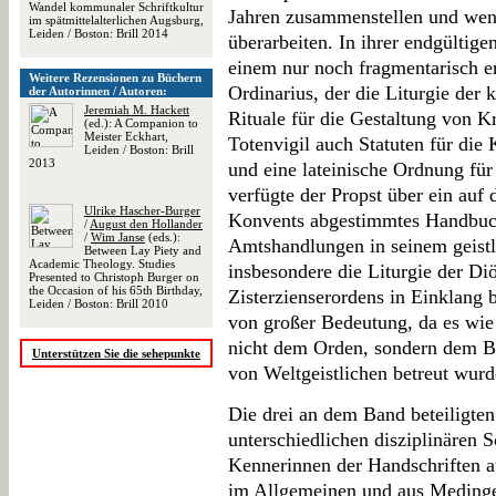
Wandel kommunaler Schriftkultur
Jahren zusammenstellen und weni
im spätmittelalterlichen Augsburg,
Leiden / Boston: Brill 2014
überarbeiten. In ihrer endgültig
einem nur noch fragmentarisch er
Weitere Rezensionen zu Büchern
Ordinarius, der die Liturgie der 
der Autorinnen / Autoren:
Jeremiah M. Hackett
Rituale für die Gestaltung von 
(ed.): A Companion to
Meister Eckhart,
Totenvigil auch Statuten für die
Leiden / Boston: Brill
2013
und eine lateinische Ordnung fü
verfügte der Propst über ein auf 
Ulrike Hascher-Burger
Konvents abgestimmtes Handbuch
/
August den Hollander
/
Wim Janse
(eds.):
Amtshandlungen in seinem geistl
Between Lay Piety and
Academic Theology. Studies
insbesondere die Liturgie der D
Presented to Christoph Burger on
the Occasion of his 65th Birthday,
Zisterzienserordens in Einklang b
Leiden / Boston: Brill 2010
von großer Bedeutung, da es wie
nicht dem Orden, sondern dem B
Unterstützen Sie die sehepunkte
von Weltgeistlichen betreut wurd
Die drei an dem Band beteiligten
unterschiedlichen disziplinären
Kennerinnen der Handschriften a
im Allgemeinen und aus Medinge