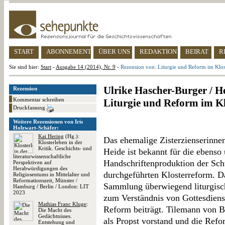
START
ABONNEMENT
ÜBER UNS
REDAKTION
BEIRAT
R
Sie sind hier:
Start
-
Ausgabe 14 (2014), Nr. 9
-
Rezension von: Liturgie und Reform im Klo
Ulrike Hascher-Burger / 
Rezension
Kommentar schreiben
Liturgie und Reform im K
Druckfassung
Weitere Rezensionen von Iris
Holzwart-Schäfer:
Kai Hering
(Hg.):
Das ehemalige Zisterzienserinne
Klosterleben in der
Kritik. Geschichts- und
Heide ist bekannt für die ebenso
literaturwissenschaftliche
Handschriftenproduktion der Sc
Perspektiven auf
Herabwürdigungen des
durchgeführten Klosterreform. D
Religiosentums in Mittelalter und
Reformationszeit, Münster /
Sammlung überwiegend liturgisch
Hamburg / Berlin / London: LIT
2023
zum Verständnis von Gottesdiens
Mathias Franc Kluge
:
Reform beiträgt. Tilemann von B
Die Macht des
Gedächtnisses.
als Propst vorstand und die Reform
Entstehung und