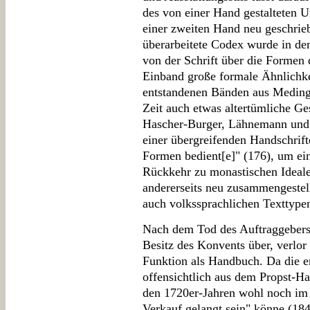
des von einer Hand gestalteten 
einer zweiten Hand neu geschrieb
überarbeitete Codex wurde in de
von der Schrift über die Formen
Einband große formale Ähnlichkei
entstandenen Bänden aus Medinge
Zeit auch etwas altertümliche Ge
Hascher-Burger, Lähnemann und B
einer übergreifenden Handschriften
Formen bedient[e]" (176), um ein
Rückkehr zu monastischen Ideale
andererseits neu zusammengestel
auch volkssprachlichen Texttypen
Nach dem Tod des Auftraggebers 
Besitz des Konvents über, verlor
Funktion als Handbuch. Da die 
offensichtlich aus dem Propst-Ha
den 1720er-Jahren wohl noch im S
Verkauf gelangt sein" könne (184)