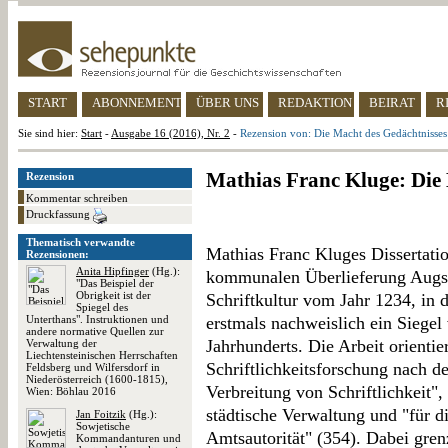
START
ABONNEMENT
ÜBER UNS
REDAKTION
BEIRAT
R
Sie sind hier:
Start
-
Ausgabe 16 (2016), Nr. 2
-
Rezension von: Die Macht des Gedächtnisses
Mathias Franc Kluge: Die
Rezension
Kommentar schreiben
Druckfassung
Thematisch verwandte
Mathias Franc Kluges Dissertatio
Rezensionen:
Anita Hipfinger
(Hg.):
kommunalen Überlieferung Augsb
"Das Beispiel der
Obrigkeit ist der
Schriftkultur vom Jahr 1234, in
Spiegel des
Unterthans". Instruktionen und
erstmals nachweislich ein Siegel 
andere normative Quellen zur
Jahrhunderts. Die Arbeit orientie
Verwaltung der
Liechtensteinischen Herrschaften
Schriftlichkeitsforschung nach 
Feldsberg und Wilfersdorf in
Niederösterreich (1600-1815),
Verbreitung von Schriftlichkeit"
Wien: Böhlau 2016
städtische Verwaltung und "für 
Jan Foitzik
(Hg.):
Sowjetische
Amtsautorität" (354). Dabei gre
Kommandanturen und