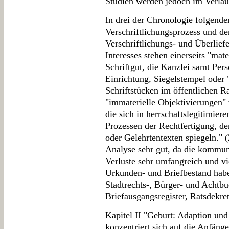
Studien werden jedoch im Verlau
In drei der Chronologie folgende
Verschriftlichungsprozess und d
Verschriftlichungs- und Überlief
Interesses stehen einerseits "mat
Schriftgut, die Kanzlei samt Per
Einrichtung, Siegelstempel oder 
Schriftstücken im öffentlichen Ra
"immaterielle Objektivierungen" 
die sich in herrschaftslegitimiere
Prozessen der Rechtfertigung, 
oder Gelehrtentexten spiegeln." (
Analyse sehr gut, da die kommuna
Verluste sehr umfangreich und vi
Urkunden- und Briefbestand habe
Stadtrechts-, Bürger- und Achtb
Briefausgangsregister, Ratsdekret
Kapitel II "Geburt: Adaption und
konzentriert sich auf die Anfänge