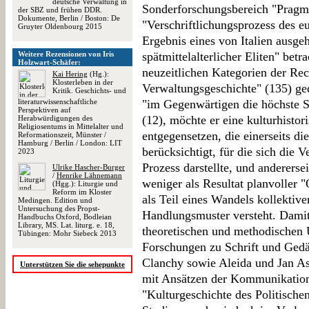
deutsche Verwaltung in
Sonderforschungsbereich "Pragmat
der SBZ und frühen DDR.
Dokumente, Berlin / Boston: De
"Verschriftlichungsprozess des eur
Gruyter Oldenbourg 2015
Ergebnis eines von Italien ausg
Weitere Rezensionen von Iris
spätmittelalterlicher Eliten" betr
Holzwart-Schäfer:
neuzeitlichen Kategorien der Rec
Kai Hering
(Hg.):
Klosterleben in der
Verwaltungsgeschichte" (135) ge
Kritik. Geschichts- und
literaturwissenschaftliche
"im Gegenwärtigen die höchste S
Perspektiven auf
(12), möchte er eine kulturhisto
Herabwürdigungen des
Religiosentums in Mittelalter und
entgegensetzen, die einerseits 
Reformationszeit, Münster /
Hamburg / Berlin / London: LIT
berücksichtigt, für die sich die V
2023
Prozess darstellte, und andererse
Ulrike Hascher-Burger
/
Henrike Lähnemann
weniger als Resultat planvoller 
(Hgg.): Liturgie und
Reform im Kloster
als Teil eines Wandels kollekti
Medingen. Edition und
Untersuchung des Propst-
Handlungsmuster versteht. Damit
Handbuchs Oxford, Bodleian
Library, MS. Lat. liturg. e. 18,
theoretischen und methodischen 
Tübingen: Mohr Siebeck 2013
Forschungen zu Schrift und Gedä
Clanchy sowie Aleida und Jan A
Unterstützen Sie die sehepunkte
mit Ansätzen der Kommunikation
"Kulturgeschichte des Politischen