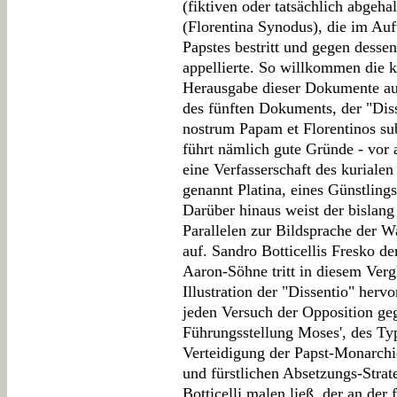
(fiktiven oder tatsächlich abgeha
(Florentina Synodus), die im Auf
Papstes bestritt und gegen desse
appellierte. So willkommen die k
Herausgabe dieser Dokumente auc
des fünften Dokuments, der "Di
nostrum Papam et Florentinos sub
führt nämlich gute Gründe - vor a
eine Verfasserschaft des kurial
genannt Platina, eines Günstling
Darüber hinaus weist der bislang
Parallelen zur Bildsprache der W
auf. Sandro Botticellis Fresko d
Aaron-Söhne tritt in diesem Verg
Illustration der "Dissentio" hervo
jeden Versuch der Opposition ge
Führungsstellung Moses', des Typ
Verteidigung der Papst-Monarchie
und fürstlichen Absetzungs-Strat
Botticelli malen ließ, der an der