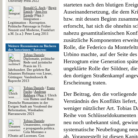
University Press 2022
starteten nach den blutigen Erei
Ronald G. Asch
/
Birgit
Auseinandersetzung, die dem Kr
Emich
/
Jens Ivo
Engels
(Hgg.):
bzw. mit dessen Beginn zusammen
Integration -
Legitimation - Korruption.
erforscht, hat sich die ohnehin 
Politische Patronage in Früher
Neuzeit und Moderne, Frankfurt
nahezu gesamtitalienischen Konfl
a.M. [u.a.]: Peter Lang 2011
zusätzliche Komponenten erweite
Weitere Rezensionen zu Büchern
Rolle, die Federico da Montefelt
der Autorinnen / Autoren:
Urbino machte, auf der Seite des
Tobias Daniels
:
Diplomatie, politische
Herzogtum eine Generation später
Rede und juristische
Praxis im 15.
ungeklärte Rolle der Söldner, die
Jahrhundert. Der gelehrte Rat
Johannes Hofmann von Lieser,
den dortigen Straßenkampf angewo
Göttingen: Vandenhoeck &
Ruprecht 2013
Erscheinung traten.
Tobias Daniels
/
Franz
Fuchs
/
Andreas
Der Beitrag, den die vorliegende 
Rehberg
(Hgg.): Ulrich
von Hutten und Rom.
Verständnis des Konflikts liefert,
Deutsche Humanisten in der
Ewigen Stadt am Vorabend der
weniger nützlicher Art. Tobias D
Reformation, Wiesbaden:
Harrassowitz 2021
Reihe von Schlüsseldokumenten 
Tobias Daniels
:
neu noch unbekannt sind, gewinn
Umanesimo, congiure
e propaganda politica.
systematische Neubefragung neu
Cola Montano e
ab. Vorangestellt ist diesen Kap
l'Oratio ad Lucenses. Con