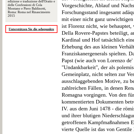
edizione e traduzione dell'Oratio e
Vorgeschichte, Ablauf und Nachs
delle Confessioni di Cola
Montano e Piero Baldinotti,
Forschungsstand insgesamt adäqu
Roma: Roma nel Rinascimento
2015
mit einer nicht ganz unwichtig
ist Florenz nicht, wie behauptet,
Unterstützen Sie die sehepunkte
Della Rovere-Papstes beteiligt, a
Kardinal und Hof tatsächlich ein
Erhebung des aus kleinen Verhä
Franziskanergenerals spielten. Da
Papst (wie auch von Lorenzo de'
"Undankbarkeit", der als polemisc
Gemeinplatz, nicht selten zur Ver
ausschlaggebenden Motive, zu bew
zahlreichen Fällen, in denen Ren
Romagna vorgingen. Von den fünf
kommentierten Dokumenten betreff
IV. aus dem Juni 1478 - die röm
und ihrer blutigen Niederschlagu
getroffenen Kampfmaßnahmen Ex
vierte Quelle ist das von Gentile