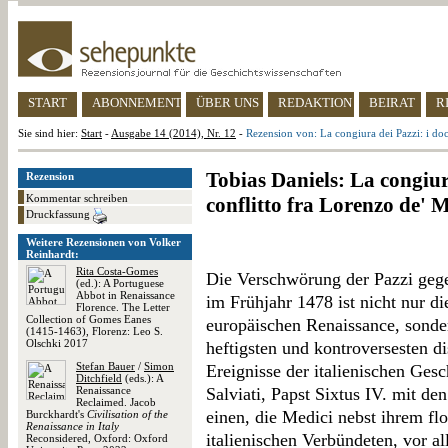
START
ABONNEMENT
ÜBER UNS
REDAKTION
BEIRAT
R
Sie sind hier:
Start
-
Ausgabe 14 (2014), Nr. 12
-
Rezension von: La congiura dei Pazzi: i doc
Tobias Daniels: La congiur
Rezension
Kommentar schreiben
conflitto fra Lorenzo de' M
Druckfassung
Weitere Rezensionen von Volker
Reinhardt:
Rita Costa-Gomes
Die Verschwörung der Pazzi geg
(ed.): A Portuguese
Abbot in Renaissance
im Frühjahr 1478 ist nicht nur di
Florence. The Letter
Collection of Gomes Eanes
europäischen Renaissance, sonde
(1415-1463), Florenz: Leo S.
Olschki 2017
heftigsten und kontroversesten di
Stefan Bauer
/
Simon
Ereignisse der italienischen Gesc
Ditchfield
(eds.): A
Renaissance
Salviati, Papst Sixtus IV. mit de
Reclaimed. Jacob
einen, die Medici nebst ihrem fl
Burckhardt's
Civilisation of the
Renaissance in Italy
italienischen Verbündeten, vor a
Reconsidered, Oxford: Oxford