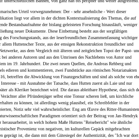
auf unterschiedlichen Bahnen, von ganz nah bis peripher und weiter ausgreifend.
arisches Urteil vorwegzunehmen: Der - sehr ansehnliche - Wert dieser
kation liegt vor allem in der dichten Kontextualisierung des Themas, die auf
ende Bestandsaufnahme der bislang geleisteten Forschung hinausläuft, weniger
hließung neuer Dokumente. Diese Einbettung besteht aus der sorgfältigen
 des Forschungsstands, aus der leserfreundlichen Zusammenfassung wichtiger
r allem Huttenscher Texte, aus der emsigen Rekonstruktion freundlicher und
 Netzwerke, aus dem Vergleich mit älteren und zeitgleichen Topoi der Papst- un
k bei anderen Autoren und aus den Umrissen des Nachlebens von Autor und
llem im 19. Jahrhundert. Die zwei neuen Quellen, die Andreas Rehberg und
els edieren und kommentieren, zwei Fundstücke aus römischen Notariatsakten
6, betreffen die Abwicklung von Finanzgeschäften und sind als solche von eh
Interesse - mit Ausnahme der Tatsache, dass Hutten zuerst als Laie und nur
äter als Kleriker bezeichnet wird. Die daraus ableitbare Hypothese, dass sich d
Verächter aller Pfründenjäger selbst eine Tonsur scheren ließ, um kirchliche
rhalten zu können, ist allerdings wenig plausibel, ein Schreibfehler in der
pierten, Notiz sehr viel wahrscheinlicher. Eng am Œuvre des Ritter-Humanisten
raturwissenschaftlichen Paradigmen orientiert sich der Beitrag von Jan-Hendryk
r herausarbeitet, in welch hohem Maße Huttens "Reisebericht" wie ähnliche
istischer Provenienz von negativen, im kulturellen Gepäck mitgebrachten
 geprägt ist, die dann mit dem Gütesiegel der Authentizität, des "Ich war dort