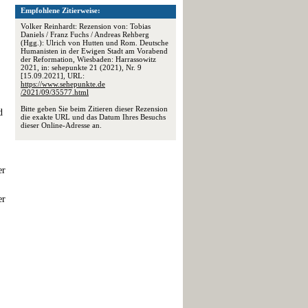
Empfohlene Zitierweise:
Volker Reinhardt: Rezension von: Tobias
Daniels / Franz Fuchs / Andreas Rehberg
(Hgg.): Ulrich von Hutten und Rom. Deutsche
Humanisten in der Ewigen Stadt am Vorabend
der Reformation, Wiesbaden: Harrassowitz
2021, in: sehepunkte 21 (2021), Nr. 9
[15.09.2021], URL:
https://www.sehepunkte.de
/2021/09/35577.html
Bitte geben Sie beim Zitieren dieser Rezension
d
die exakte URL und das Datum Ihres Besuchs
dieser Online-Adresse an.
er
er