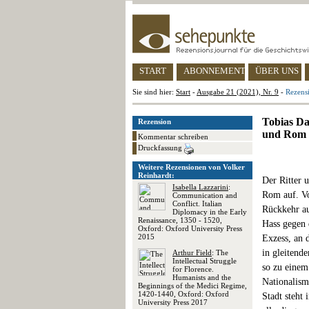
START
ABONNEMENT
ÜBER UNS
Sie sind hier:
Start
-
Ausgabe 21 (2021), Nr. 9
-
Rezens
Tobias Da
Rezension
und Rom
Kommentar schreiben
Druckfassung
Weitere Rezensionen von Volker
Reinhardt:
Der Ritter 
Isabella Lazzarini
:
Rom auf. Vo
Communication and
Conflict. Italian
Rückkehr au
Diplomacy in the Early
Renaissance, 1350 - 1520,
Hass gegen 
Oxford: Oxford University Press
2015
Exzess, an 
in gleitend
Arthur Field
: The
Intellectual Struggle
so zu einem
for Florence.
Humanists and the
Nationalism
Beginnings of the Medici Regime,
1420-1440, Oxford: Oxford
Stadt steht
University Press 2017