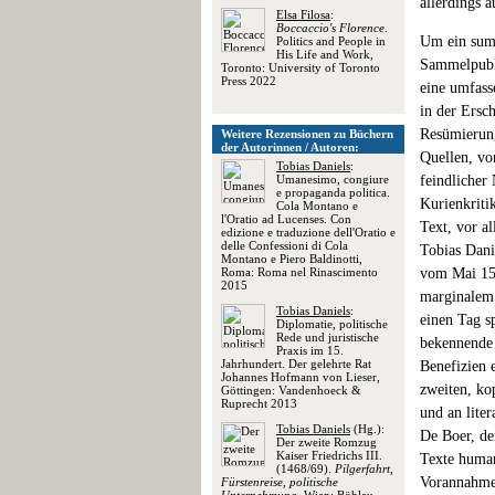
allerdings 
Elsa Filosa
:
Boccaccio's Florence
.
Um ein summ
Politics and People in
His Life and Work,
Sammelpubli
Toronto: University of Toronto
Press 2022
eine umfass
in der Ersc
Resümierung
Weitere Rezensionen zu Büchern
der Autorinnen / Autoren:
Quellen, vo
Tobias Daniels
:
Umanesimo, congiure
feindlicher
e propaganda politica.
Kurienkriti
Cola Montano e
l'Oratio ad Lucenses. Con
Text, vor a
edizione e traduzione dell'Oratio e
delle Confessioni di Cola
Tobias Dani
Montano e Piero Baldinotti,
Roma: Roma nel Rinascimento
vom Mai 151
2015
marginalem 
Tobias Daniels
:
einen Tag sp
Diplomatie, politische
Rede und juristische
bekennende 
Praxis im 15.
Jahrhundert. Der gelehrte Rat
Benefizien e
Johannes Hofmann von Lieser,
zweiten, ko
Göttingen: Vandenhoeck &
Ruprecht 2013
und an lite
Tobias Daniels
(Hg.):
De Boer, de
Der zweite Romzug
Kaiser Friedrichs III.
Texte human
(1468/69).
Pilgerfahrt,
Vorannahmen
Fürstenreise, politische