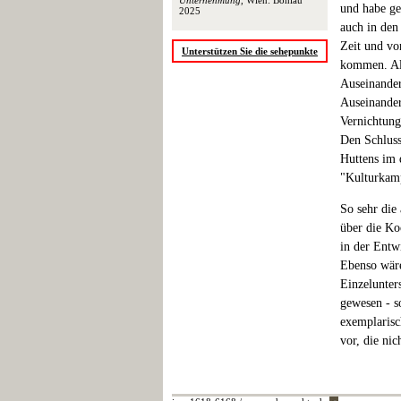
Unternehmung
, Wien: Böhlau
und habe ge
2025
auch in den
Zeit und v
Unterstützen Sie die sehepunkte
kommen. Als
Auseinander
Auseinander
Vernichtung
Den Schluss
Huttens im 
"Kulturkam
So sehr die
über die Ko
in der Entw
Ebenso wäre
Einzelunter
gewesen - s
exemplarisc
vor, die nic