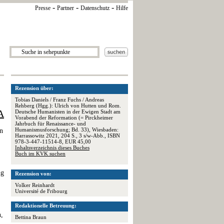
-
-
-
Presse
Partner
Datenschutz
Hilfe
Rezension über:
Tobias Daniels / Franz Fuchs / Andreas
Rehberg (Hgg.): Ulrich von Hutten und Rom.
A
Deutsche Humanisten in der Ewigen Stadt am
Vorabend der Reformation (= Pirckheimer
Jahrbuch für Renaissance- und
Humanismusforschung; Bd. 33), Wiesbaden:
in
Harrassowitz 2021, 204 S., 3 s/w-Abb., ISBN
978-3-447-11514-8, EUR 45,00
Inhaltsverzeichnis dieses Buches
Buch im KVK suchen
ng
Rezension von:
Volker Reinhardt
Université de Fribourg
Redaktionelle Betreuung:
n,
Bettina Braun