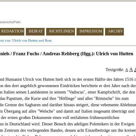
REDAKTION
BEIRAT
RICHTLINIEN
IMPRESSUM
ARCHIV
ion von: Ulrich von Hutten und Rom
niels / Franz Fuchs / Andreas Rehberg (Hgg.): Ulrich von Hutten
A
Textgröße:
A
und Humanist Ulrich von Hutten hielt sich in der ersten Hälfte des Jahres 1516 
n den dort angeblich gewonnenen Eindrücken berichtete er drei Jahre nach der
s Italien seinen Landsleuten in seinem "Vadiscus", einer Kampfschrift, die den
das Papsttum, die Kurie und ihre "Höflinge" und alles "Römische" bis zum
die Grenze des Sagbaren und darüber hinaus steigert, diese vehemente Ablehnu
em Übergang auf alles "Welsche" und damit auf Italien insgesamt überträgt und
 der ersten großen Dokumente eines voll entfalteten frühneuzeitlichen
us in Deutschland wird. Dieser Besuch des adeligen Polemikers in der Ewigen
 im Zentrum des vorliegenden Bandes, dessen acht Einzelbeiträge um ihn kreise