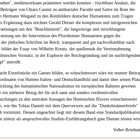
sehen", medienwirksam präsentiert werden konnten - fruchtbare Ansätze, die
 Beiträgen von Chiara Cassini zu antikurialer Parodie und Satire im Rom der
on Hermann Wiegand zu den Rombildern deutscher Humanisten zum Tragen
 Ergänzung dazu zeichnet Gerald Dörner die komplexen und intrigenreichen
setzungen um den "Reuchlinstreit", die langwierige und verschlungene
setzung um die Intervention des Pforzheimer Humanisten gegen die
 der jüdischen Schriften im Reich, transparent und gut nachvollziehbar nach.
 bildet der Essay von Wilhelm Kreutz, der quellennah die Vereinnahmung
deutschen Vormärz, in der Euphorie der Reichsgründung und im nachfolgende
pf" umreißt.
 acht Einzelstücke ein Ganzes bilden, so wünschenswert wäre ein neunter Beitra
ordinaten von Huttens Italien- und Deutschlandbild und damit über seinen Plat
icklung des humanistischen Nationalismus im europäischen Rahmen gewesen.
 ein stärkerer Bezug der für sich samt und sonders verdienstvollen
suchungen zu den zentralen Aussagen des Huttenschen Œuvres wünschenswert
o, wie ihn Tobias Daniels mit dem Querverweis auf die "Dunkelmännerbriefe"
h vornimmt. Dessen ungeachtet liegt mit diesem Band eine Standardpublikatio
ht zuletzt als anspruchsvolles Studien-Einführungsbuch gute Dienste leisten wir
Volker Reinhar