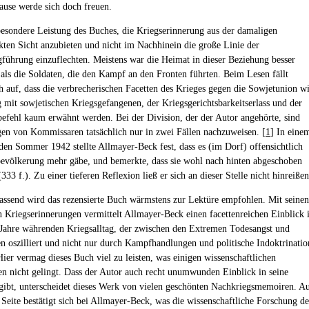
ause werde sich doch freuen.
 besondere Leistung des Buches, die Kriegserinnerung aus der damaligen
kten Sicht anzubieten und nicht im Nachhinein die große Linie der
führung einzuflechten. Meistens war die Heimat in dieser Beziehung besser
t als die Soldaten, die den Kampf an den Fronten führten. Beim Lesen fällt
h auf, dass die verbrecherischen Facetten des Krieges gegen die Sowjetunion w
mit sowjetischen Kriegsgefangenen, der Kriegsgerichtsbarkeitserlass und der
fehl kaum erwähnt werden. Bei der Division, der der Autor angehörte, sind
en von Kommissaren tatsächlich nur in zwei Fällen nachzuweisen. [
1
] In eine
 den Sommer 1942 stellte Allmayer-Beck fest, dass es (im Dorf) offensichtlich
bevölkerung mehr gäbe, und bemerkte, dass sie wohl nach hinten abgeschoben
333 f.). Zu einer tieferen Reflexion ließ er sich an dieser Stelle nicht hinreißen
send wird das rezensierte Buch wärmstens zur Lektüre empfohlen. Mit seinen
n Kriegserinnerungen vermittelt Allmayer-Beck einen facettenreichen Einblick 
 Jahre währenden Kriegsalltag, der zwischen den Extremen Todesangst und
 oszilliert und nicht nur durch Kampfhandlungen und politische Indoktrinatio
 Hier vermag dieses Buch viel zu leisten, was einigen wissenschaftlichen
en nicht gelingt. Dass der Autor auch recht unumwunden Einblick in seine
ibt, unterscheidet dieses Werk von vielen geschönten Nachkriegsmemoiren. A
 Seite bestätigt sich bei Allmayer-Beck, was die wissenschaftliche Forschung de