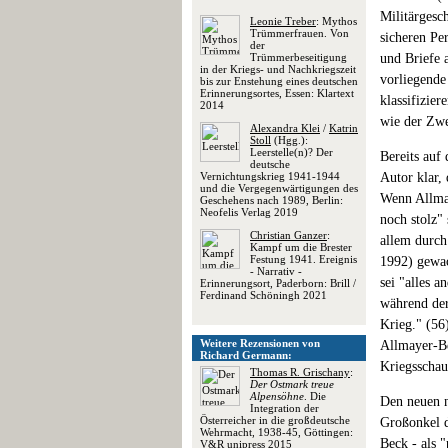
Militärgesc
Leonie Treber
: Mythos
Trümmerfrauen. Von
sicheren Pe
der
Trümmerbeseitigung
und Briefe 
in der Kriegs- und Nachkriegszeit
vorliegende
bis zur Enstehung eines deutschen
Erinnerungsortes, Essen: Klartext
klassifizie
2014
wie der Zwe
Alexandra Klei
/
Katrin
Stoll
(Hgg.):
Leerstelle(n)? Der
Bereits auf
deutsche
Vernichtungskrieg 1941-1944
Autor klar,
und die Vergegenwärtigungen des
Wenn Allmay
Geschehens nach 1989, Berlin:
Neofelis Verlag 2019
noch stolz"
Christian Ganzer
:
allem durch
Kampf um die Brester
Festung 1941. Ereignis
1992) gewac
- Narrativ -
sei "alles a
Erinnerungsort, Paderborn: Brill /
Ferdinand Schöningh 2021
während der
Krieg." (56)
Weitere Rezensionen von
Allmayer-Be
Richard Germann:
Kriegsschau
Thomas R. Grischany
:
Der Ostmark treue
Alpensöhne
. Die
Den neuen n
Integration der
Österreicher in die großdeutsche
Großonkel d
Wehrmacht, 1938-45, Göttingen:
Beck - als 
V&R unipress 2015