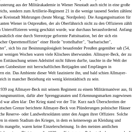
usterung aus der Militärakademie in Wiener Neustadt auch nicht in eine große
eichs, sondern zum Artillerie-Regiment 21 in die wenige tausend Seelen zählen
he Kreisstadt Mohrungen (heute Morąg; Nordpolen). Die Ausgangssituation für
anten Wiener in Ostpreußen, der als Oberfähnrich nicht zu den Offizieren zähl
 Unteroffizieren wenig geschätzt wurde, war durchaus herausfordernd. Anfang
usätzlich eine durch Stereotype geformte Pattsituation, bei der sich ein
scher Operettenoffizier" einer Horde "trottelhafter", "barbarischer",
rter", sich bis zur Besinnungslosigkeit besaufender Preußen gegenüber sah (54,
ur wenigen Wochen waren viele Klischees überwunden. Allmayer-Beck, der zu
n Enttäuschung seinen Adelstitel nicht führen durfte, tauchte in die Welt der
hen Gutsbesitzer mit herrschaftlichen Reitjagden und Empfängen in
rn ein. Das Ambiente dieser Welt faszinierte ihn, und bald schien Allmayer-
eich in mancher Beziehung ein wenig kleinstädtisch zu sein.
939 zog Allmayer-Beck mit seinem Regiment zu einem Militärmanöver aus, fü
Übungsmunition, dafür aber Sprenggranaten und Erkennungsmarken zugewiesen
d war allen klar: Der Krieg stand vor der Tür. Kurz nach Überschreiten der
utschen Grenze berichtete Allmayer-Beck von Plünderungen polnischer Häuser
che Reserve- oder Landwehrsoldaten unter den Augen ihrer Offiziere. Solche
n in einem Stadium des Krieges, in dem es keineswegs an Kleidung und
ln mangelte, waren keine Einzelerscheinung. In den meisten amtlichen