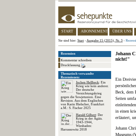
START
ABONNEMENT
ÜBER UNS
Sie sind hier:
Start
-
Ausgabe 15 (2015), Nr. 3
-
Rezensi
Johann Ch
Rezension
nicht!"
Kommentar schreiben
Druckfassung
Thematisch verwandte
Rezensionen:
Ein Dreivie
Jochen Hellbeck
: Ein
persönliche
Krieg wie kein anderer.
Der deutsche
Beck, dem D
Vernichtungskrieg
gegen die Sowjetunion. Eine
Seiten umfa
Revision. Aus dem Englischen
von Karin Hielscher, Frankfurt
einleitende
a.M.: S. Fischer 2025
in einen kr
Harald Gilbert
: Der
erläutert, 
Krieg in der Ägäis.
1943-1944,
Wiesbaden:
Johann Chri
Harrassowitz 2018
Museums (Wi