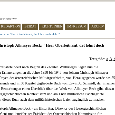
REDAKTION
BEIRAT
RICHTLINIEN
IMPRESSUM
ARCHIV
on von: "Herr Oberleitnant, det lohnt doch nicht!"
ristoph Allmayer-Beck: "Herr Oberleitnant, det lohnt doch
A
Textgröße:
A
rteljahrhundert nach Beginn des Zweiten Weltkrieges liegen nun die
n Erinnerungen an die Jahre 1938 bis 1945 von Johann Christoph Allmayer-
oyen der österreichischen Militärgeschichte, vor. Herausgegeben wurde das 5
ssende und in 30 Kapitel gegliederte Buch von Erwin A. Schmidl, der in seine
n Bemerkungen einen Überblick über das Werk von Allmayer-Beck gibt, diesen
iegsgeschichtlichen Kontext setzt und am Ende militärische Fachbegriffe
um dieses Buch auch dem militärhistorischen Laien zugänglich zu machen.
stoph Allmayer-Beck - als Historiker, Direktor des Heeresgeschichtlichen
en) und langjähriger Präsident der Österreichischen Kommission für