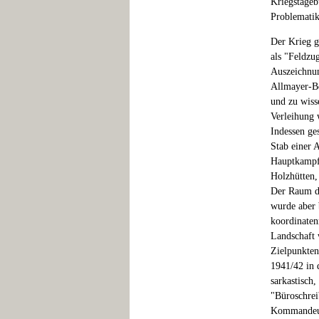
Kriegstageb
Problematik
Der Krieg g
als "Feldzu
Auszeichnun
Allmayer-Be
und zu wiss
Verleihung 
Indessen ges
Stab einer A
Hauptkampfl
Holzhütten,
Der Raum de
wurde aber 
koordinaten
Landschaft 
Zielpunkten
1941/42 in 
sarkastisch
"Büroschrei
Kommandeur 