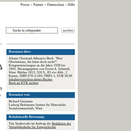
-
-
-
Presse
Partner
Datenschutz
Hilfe
Rezension über:
Johann Christoph Allmayer-Beck: "Herr
Oberleitnant, det lohnt doch nicht!".
A
Kriegserinnerungen an die Jahre 1938 bis
1945. Herausgegeben von Erwin A. Schmidl,
Wien: Böhlau 2013, 559 S., 83 s/w-Abb., 2
Karten, ISBN 978-3-205-78891-1, EUR 39,00
Inhaltsverzeichnis dieses Buches
Buch im KVK suchen
59
n
Rezension von:
Richard Germann
Ludwig Boltzmann Institut für Historische
Sozialwissenschaft, Wien
Redaktionelle Betreuung:
Tim Szatkowski im Auftrag der
Redaktion der
Vierteljahrshefte für Zeitgeschichte