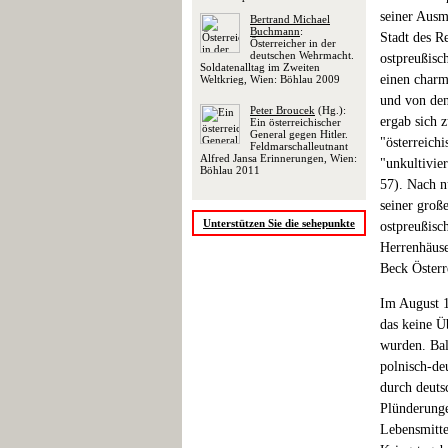
seiner Ausm
Bertrand Michael
Buchmann
:
Stadt des R
Österreicher in der
deutschen Wehrmacht.
ostpreußisc
Soldatenalltag im Zweiten
einen charm
Weltkrieg, Wien: Böhlau 2009
und von den
Peter Broucek
(Hg.):
ergab sich z
Ein österreichischer
General gegen Hitler.
"österreichi
Feldmarschalleutnant
Alfred Jansa Erinnerungen, Wien:
"unkultivie
Böhlau 2011
57). Nach n
seiner große
Unterstützen Sie die sehepunkte
ostpreußisc
Herrenhäuse
Beck Österr
Im August 1
das keine 
wurden. Bal
polnisch-de
durch deuts
Plünderunge
Lebensmitte