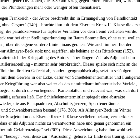
üchern jener Divisionen, die 1939 am Krieg gegen Polen teilnahmen, wurde di
 der Plünderungen mehr oder weniger offen thematisiert.
egen Frankreich - der Autor beschreibt ihn in Ermangelung von Feindkontakt
g ohne Gegner" (149) - brachte ihm mit dem Eisernen Kreuz II. Klasse die erst
g, die paradoxerweise für tapferes Verhalten vor dem Feind verliehen wurde.
ck war bei einer Stellungserkundung im Raum Sommeilles, ohne es zu wollen
en, über die eigene vordere Linie hinaus geraten. Wie auch immer: Bei der
war Allmayer-Beck stolz und ergriffen, als bekäme er das Ritterkreuz (152).
taltete sich der Kriegsalltag des Autors - über längere Zeit als Adjutant beim
rtillerieabteilung - mitunter sehr bürokratisch. Dieser spielte sich nicht an der
inie im direkten Gefecht ab, sondern geographisch abgesetzt in schäbigen
 mit dem Gewehr in der Ecke, dafür vor Schießelementermittler und Funkgerät
r Kriegführung war also weiter als das unmittelbare infanteristische Vorfeld,
begrenzt durch die vorliegenden Kartenblätter, und relevant war, was sich dort
mäßig erfassen ließ. Der Schießelementermittler spiegelt eine abstrakte
wieder, die aus Planquadraten, Abschnittsgrenzen, Sperrfeuerräumen,
 und Schwenkbereichen bestand (178, 360). Als Allmayer-Beck im Winter
der Sowjetunion das Eiserne Kreuz I. Klasse verliehen bekam, vermerkte er
, dass er als Adjutant nichts zu verantworten habe und genau genommen ein
ber mit Gefahrenzulage" sei (309). Diese Auszeichnung habe ihm wohl sein
"besorgt", weil diese zur "Ausrüstung" gehöre. Er finde dies traurig, aber di