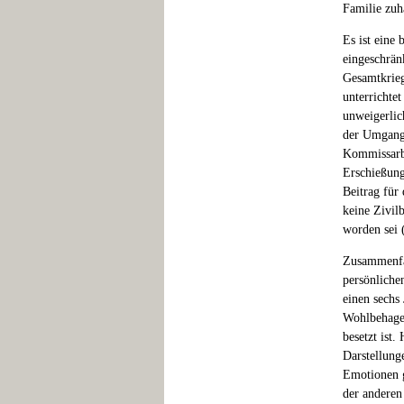
Familie zuh
Es ist eine
eingeschrän
Gesamtkrieg
unterrichte
unweigerlic
der Umgang 
Kommissarbe
Erschießung
Beitrag für
keine Zivil
worden sei (
Zusammenfas
persönliche
einen sechs
Wohlbehagen
besetzt ist.
Darstellung
Emotionen g
der anderen