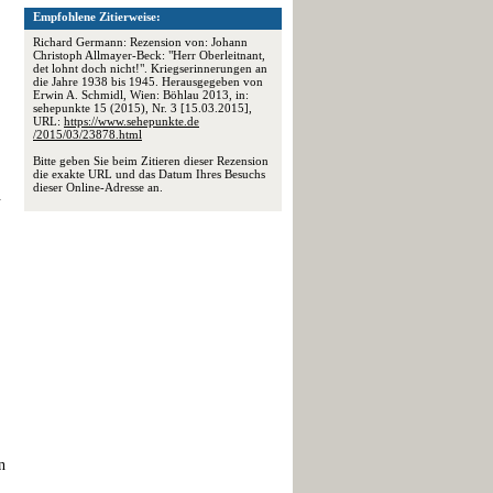
Empfohlene Zitierweise:
Richard Germann: Rezension von: Johann
Christoph Allmayer-Beck: "Herr Oberleitnant,
det lohnt doch nicht!". Kriegserinnerungen an
die Jahre 1938 bis 1945. Herausgegeben von
Erwin A. Schmidl, Wien: Böhlau 2013, in:
sehepunkte 15 (2015), Nr. 3 [15.03.2015],
URL:
https://www.sehepunkte.de
/2015/03/23878.html
Bitte geben Sie beim Zitieren dieser Rezension
die exakte URL und das Datum Ihres Besuchs
dieser Online-Adresse an.
.
n