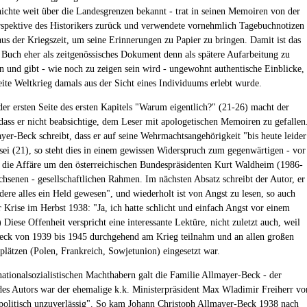
hichte weit über die Landesgrenzen bekannt - trat in seinen Memoiren von der
rspektive des Historikers zurück und verwendete vornehmlich Tagebuchnotizen
aus der Kriegszeit, um seine Erinnerungen zu Papier zu bringen. Damit ist das
 Buch eher als zeitgenössisches Dokument denn als spätere Aufarbeitung zu
ren und gibt - wie noch zu zeigen sein wird - ungewohnt authentische Einblicke,
ite Weltkrieg damals aus der Sicht eines Individuums erlebt wurde.
 der ersten Seite des ersten Kapitels "Warum eigentlich?" (21-26) macht der
 dass er nicht beabsichtige, dem Leser mit apologetischen Memoiren zu gefallen
er-Beck schreibt, dass er auf seine Wehrmachtsangehörigkeit "bis heute leider
 sei (21), so steht dies in einem gewissen Widerspruch zum gegenwärtigen - vor
 die Affäre um den österreichischen Bundespräsidenten Kurt Waldheim (1986-
hsenen - gesellschaftlichen Rahmen. Im nächsten Absatz schreibt der Autor, er
ndere alles ein Held gewesen", und wiederholt ist von Angst zu lesen, so auch
 Krise im Herbst 1938: "Ja, ich hatte schlicht und einfach Angst vor einem
 Diese Offenheit verspricht eine interessante Lektüre, nicht zuletzt auch, weil
ck von 1939 bis 1945 durchgehend am Krieg teilnahm und an allen großen
plätzen (Polen, Frankreich, Sowjetunion) eingesetzt war.
ationalsozialistischen Machthabern galt die Familie Allmayer-Beck - der
es Autors war der ehemalige k.k. Ministerpräsident Max Wladimir Freiherr vo
"politisch unzuverlässig". So kam Johann Christoph Allmayer-Beck 1938 nach