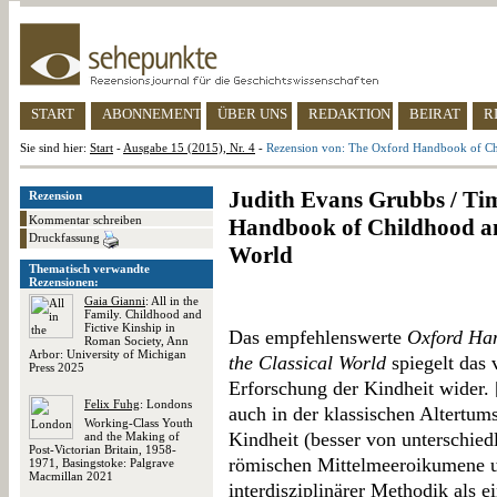
START
ABONNEMENT
ÜBER UNS
REDAKTION
BEIRAT
R
Sie sind hier:
Start
-
Ausgabe 15 (2015), Nr. 4
-
Rezension von: The Oxford Handbook of Chi
Judith Evans Grubbs / Tim
Rezension
Kommentar schreiben
Handbook of Childhood and
Druckfassung
World
Thematisch verwandte
Rezensionen:
Gaia Gianni
: All in the
Family. Childhood and
Fictive Kinship in
Das empfehlenswerte
Oxford Han
Roman Society, Ann
Arbor: University of Michigan
the Classical World
spiegelt das 
Press 2025
Erforschung der Kindheit wider. 
Felix Fuhg
: Londons
auch in der klassischen Altertum
Working-Class Youth
Kindheit (besser von unterschiedl
and the Making of
Post-Victorian Britain, 1958-
römischen Mittelmeeroikumene u
1971, Basingstoke: Palgrave
Macmillan 2021
interdisziplinärer Methodik als e