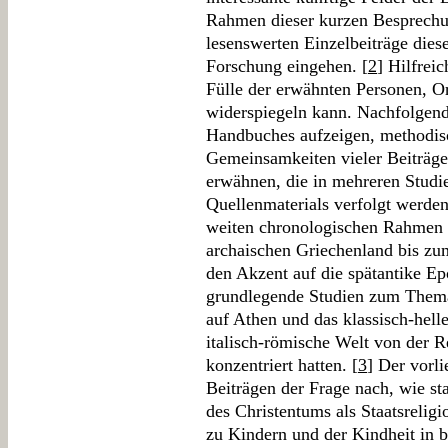
Rahmen dieser kurzen Besprechun
lesenswerten Einzelbeiträge dies
Forschung eingehen. [
2
] Hilfreic
Fülle der erwähnten Personen, 
widerspiegeln kann. Nachfolgend
Handbuches aufzeigen, methodis
Gemeinsamkeiten vieler Beiträge
erwähnen, die in mehreren Studi
Quellenmaterials verfolgt werde
weiten chronologischen Rahmen 
archaischen Griechenland bis zum
den Akzent auf die spätantike Ep
grundlegende Studien zum Thema 
auf Athen und das klassisch-hell
italisch-römische Welt von der Re
konzentriert hatten. [
3
] Der vorl
Beiträgen der Frage nach, wie s
des Christentums als Staatsrelig
zu Kindern und der Kindheit in 