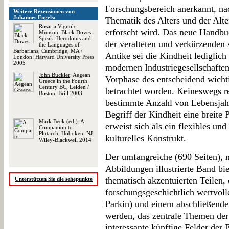
Forschungsbereich anerkannt, nac
Weitere Rezensionen von
Johannes Engels:
Thematik des Alters und der Alte
Rosaria Vignolo
erforscht wird. Das neue Handbu
Munson
: Black Doves
Speak. Herodotus and
der veralteten und verkürzenden 
the Languages of
Barbarians, Cambridge, MA /
Antike sei die Kindheit lediglich 
London: Harvard University Press
2005
modernen Industriegesellschaften 
John Buckler
: Aegean
Vorphase des entscheidend wicht
Greece in the Fourth
Century BC, Leiden /
betrachtet worden. Keineswegs re
Boston: Brill 2003
bestimmte Anzahl von Lebensjahre
Begriff der Kindheit eine breite
Mark Beck
(ed.): A
erweist sich als ein flexibles un
Companion to
Plutarch, Hoboken, NJ:
kulturelles Konstrukt.
Wiley-Blackwell 2014
Der umfangreiche (690 Seiten), 
Abbildungen illustrierte Band bie
thematisch akzentuierten Teilen,
Unterstützen Sie die sehepunkte
forschungsgeschichtlich wertvol
Parkin) und einem abschließende
werden, das zentrale Themen der 
interessante künftige Felder der 