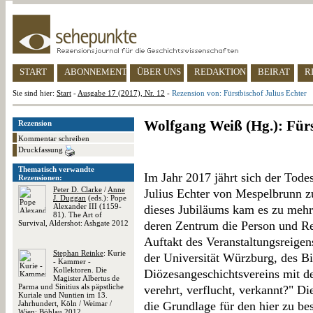
START
ABONNEMENT
ÜBER UNS
REDAKTION
BEIRAT
R
Sie sind hier:
Start
-
Ausgabe 17 (2017), Nr. 12
-
Rezension von: Fürstbischof Julius Echter
Wolfgang Weiß (Hg.): Fürs
Rezension
Kommentar schreiben
Druckfassung
Thematisch verwandte
Im Jahr 2017 jährt sich der Tode
Rezensionen:
Peter D. Clarke
/
Anne
Julius Echter von Mespelbrunn 
J. Duggan
(eds.): Pope
Alexander III (1159-
dieses Jubiläums kam es zu mehr
81). The Art of
Survival, Aldershot: Ashgate 2012
deren Zentrum die Person und Re
Auftakt des Veranstaltungsreigen
Stephan Reinke
: Kurie
der Universität Würzburg, des 
- Kammer -
Kollektoren. Die
Diözesangeschichtsvereins mit de
Magister Albertus de
Parma und Sinitius als päpstliche
verehrt, verflucht, verkannt?" Di
Kuriale und Nuntien im 13.
Jahrhundert, Köln / Weimar /
die Grundlage für den hier zu 
Wien: Böhlau 2012