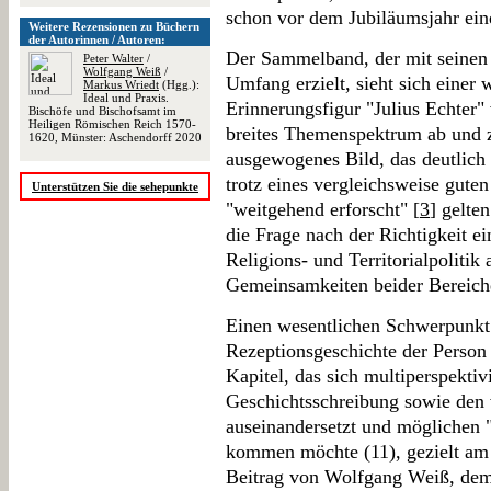
schon vor dem Jubiläumsjahr ein
Weitere Rezensionen zu Büchern
der Autorinnen / Autoren:
Der Sammelband, der mit seinen 
Peter Walter
/
Wolfgang Weiß
/
Umfang erzielt, sieht sich einer 
Markus Wriedt
(Hgg.):
Ideal und Praxis.
Erinnerungsfigur "Julius Echter" 
Bischöfe und Bischofsamt im
Heiligen Römischen Reich 1570-
breites Themenspektrum ab und z
1620, Münster: Aschendorff 2020
ausgewogenes Bild, das deutlich 
trotz eines vergleichsweise guten
Unterstützen Sie die sehepunkte
"weitgehend erforscht" [
3
] gelte
die Frage nach der Richtigkeit e
Religions- und Territorialpolitik
Gemeinsamkeiten beider Bereich
Einen wesentlichen Schwerpunkt 
Rezeptionsgeschichte der Person 
Kapitel, das sich multiperspekti
Geschichtsschreibung sowie den 
auseinandersetzt und möglichen 
kommen möchte (11), gezielt a
Beitrag von Wolfgang Weiß, dem 