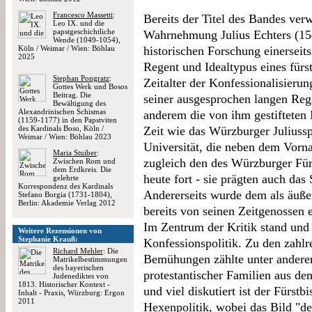
Francesco Massetti
:
Bereits der Titel des Bandes verw
Leo IX. und die
papstgeschichtliche
Wahrnehmung Julius Echters (154
Wende (1049-1054),
Köln / Weimar / Wien: Böhlau
historischen Forschung einerseits 
2025
Regent und Idealtypus eines fürs
Stephan Pongratz
:
Zeitalter der Konfessionalisierung
Gottes Werk und Bosos
Beitrag. Die
seiner ausgesprochen langen Reg
Bewältigung des
Alexandrinischen Schismas
anderem die von ihm gestifteten 
(1159-1177) in den Papstviten
des Kardinals Boso, Köln /
Zeit wie das Würzburger Juliussp
Weimar / Wien: Böhlau 2023
Universität, die neben dem Vorn
Maria Stuiber
:
zugleich den des Würzburger Fürs
Zwischen Rom und
dem Erdkreis. Die
heute fort - sie prägten auch das
gelehrte
Korrespondenz des Kardinals
Andererseits wurde dem als äußer
Stefano Borgia (1731-1804),
Berlin: Akademie Verlag 2012
bereits von seinen Zeitgenossen 
Im Zentrum der Kritik stand und s
Weitere Rezensionen von
Stephanie Krauß:
Konfessionspolitik. Zu den zahl
Richard Mehler
: Die
Bemühungen zählte unter ander
Matrikelbestimmungen
des bayerischen
protestantischer Familien aus d
Judenediktes von
1813. Historischer Kontext -
und viel diskutiert ist der Fürst
Inhalt - Praxis, Würzburg: Ergon
2011
Hexenpolitik, wobei das Bild "d