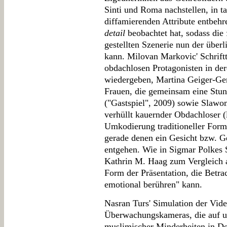
Sinti und Roma nachstellen, in ta
diffamierenden Attribute entbeh
detail
beobachtet hat, sodass die
gestellten Szenerie nun der überl
kann. Milovan Markovic' Schriftt
obdachlosen Protagonisten in der
wiedergeben, Martina Geiger-Ger
Frauen, die gemeinsam eine Stun
("Gastspiel", 2009) sowie Slawo
verhüllt kauernder Obdachloser (
Umkodierung traditioneller Forma
gerade denen ein Gesicht bzw. G
entgehen. Wie in Sigmar Polkes S
Kathrin M. Haag zum Vergleich an
Form der Präsentation, die Betra
emotional berühren" kann.
Nasran Turs' Simulation der Vi
Überwachungskameras, die auf 
muslimischer Minderheiten in Deu