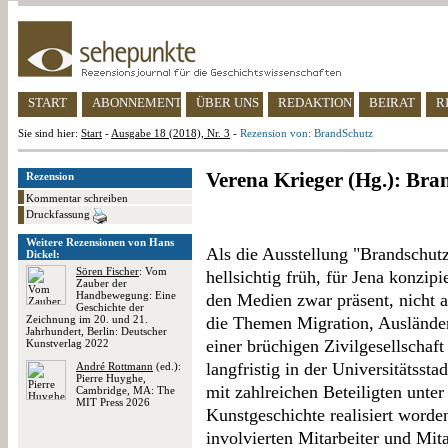
START
ABONNEMENT
ÜBER UNS
REDAKTION
BEIRAT
R
Sie sind hier:
Start
-
Ausgabe 18 (2018), Nr. 3
-
Rezension von: BrandSchutz
Verena Krieger (Hg.): Bra
Rezension
Kommentar schreiben
Druckfassung
Weitere Rezensionen von Hans
Als die Ausstellung "Brandschutz
Dickel:
Sören Fischer
: Vom
hellsichtig früh, für Jena konzi
Zauber der
Handbewegung: Eine
den Medien zwar präsent, nicht a
Geschichte der
Zeichnung im 20. und 21.
die Themen Migration, Ausländerh
Jahrhundert, Berlin: Deutscher
einer brüchigen Zivilgesellschaf
Kunstverlag 2022
langfristig in der Universitätssta
André Rottmann
(ed.):
Pierre Huyghe,
mit zahlreichen Beteiligten unte
Cambridge, MA: The
MIT Press 2026
Kunstgeschichte realisiert worden
involvierten Mitarbeiter und Mit