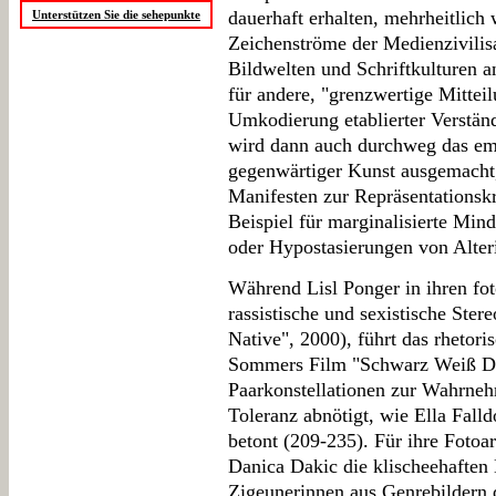
dauerhaft erhalten, mehrheitlich 
Unterstützen Sie die sehepunkte
Zeichenströme der Medienzivilis
Bildwelten und Schriftkulturen 
für andere, "grenzwertige Mitteil
Umkodierung etablierter Verstän
wird dann auch durchweg das ema
gegenwärtiger Kunst ausgemacht,
Manifesten zur Repräsentationskr
Beispiel für marginalisierte Mind
oder Hypostasierungen von Alteri
Während Lisl Ponger in ihren fot
rassistische und sexistische Ster
Native", 2000), führt das rhetoris
Sommers Film "Schwarz Weiß Deu
Paarkonstellationen zur Wahrne
Toleranz abnötigt, wie Ella Falld
betont (209-235). Für ihre Fotoa
Danica Dakic die klischeehaften
Zigeunerinnen aus Genrebildern 