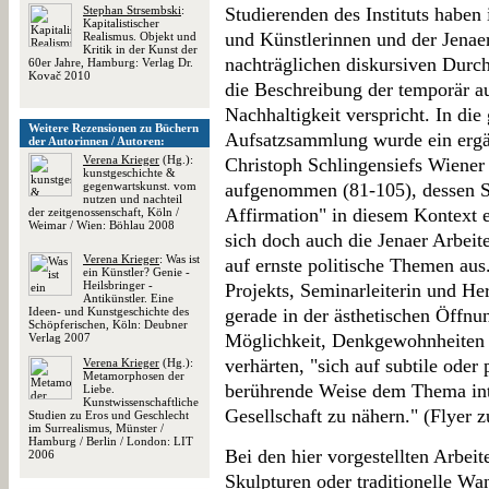
Stephan Strsembski
:
Studierenden des Instituts haben
Kapitalistischer
und Künstlerinnen und der Jenaer
Realismus. Objekt und
Kritik in der Kunst der
nachträglichen diskursiven Durch
60er Jahre, Hamburg: Verlag Dr.
Kovač 2010
die Beschreibung der temporär au
Nachhaltigkeit verspricht. In die 
Weitere Rezensionen zu Büchern
Aufsatzsammlung wurde ein ergä
der Autorinnen / Autoren:
Verena Krieger
(Hg.):
Christoph Schlingensiefs Wiener 
kunstgeschichte &
gegenwartskunst. vom
aufgenommen (81-105), dessen St
nutzen und nachteil
Affirmation" in diesem Kontext e
der zeitgenossenschaft, Köln /
Weimar / Wien: Böhlau 2008
sich doch auch die Jenaer Arbeite
Verena Krieger
: Was ist
auf ernste politische Themen aus.
ein Künstler? Genie -
Heilsbringer -
Projekts, Seminarleiterin und H
Antikünstler. Eine
Ideen- und Kunstgeschichte des
gerade in der ästhetischen Öffnu
Schöpferischen, Köln: Deubner
Möglichkeit, Denkgewohnheiten zu
Verlag 2007
verhärten, "sich auf subtile oder
Verena Krieger
(Hg.):
Metamorphosen der
berührende Weise dem Thema into
Liebe.
Kunstwissenschaftliche
Gesellschaft zu nähern." (Flyer z
Studien zu Eros und Geschlecht
im Surrealismus, Münster /
Hamburg / Berlin / London: LIT
Bei den hier vorgestellten Arbei
2006
Skulpturen oder traditionelle Wa