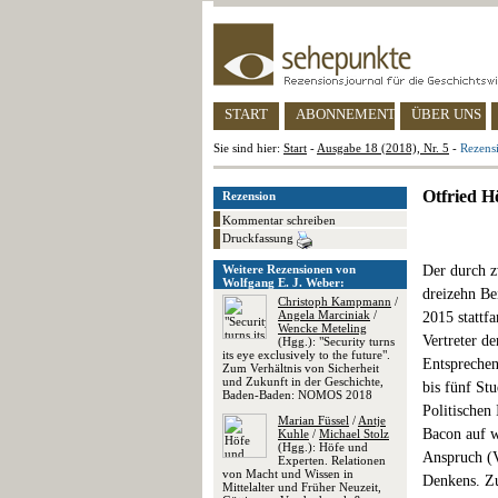
START
ABONNEMENT
ÜBER UNS
Sie sind hier:
Start
-
Ausgabe 18 (2018), Nr. 5
-
Rezensi
Otfried Hö
Rezension
Kommentar schreiben
Druckfassung
Weitere Rezensionen von
Der durch z
Wolfgang E. J. Weber:
dreizehn Be
Christoph Kampmann
/
Angela Marciniak
/
2015 stattfa
Wencke Meteling
Vertreter de
(Hgg.): "Security turns
its eye exclusively to the future".
Entsprechen
Zum Verhältnis von Sicherheit
und Zukunft in der Geschichte,
bis fünf St
Baden-Baden: NOMOS 2018
Politischen
Marian Füssel
/
Antje
Bacon auf w
Kuhle
/
Michael Stolz
(Hgg.): Höfe und
Anspruch (V
Experten. Relationen
von Macht und Wissen in
Denkens. Zu
Mittelalter und Früher Neuzeit,