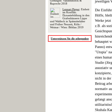
Göttingen: Vandenhoeck &
jeweiligen 
Ruprecht 2018
Lennart Pieper
: Einheit
Die Einführ
im Konflikt.
Höffe, blei
Dynastiebildung in den
Grafenhäusern Lippe
Werke jetzt 
und Waldeck in Spätmittelalter
und Früher Neuzeit, Köln /
z.B. als so
Weimar / Wien: Böhlau 2019
Gesichtspunk
hinreichend
Unterstützen Sie die sehepunkte
behauptet w
Panno) entw
"Utopia" na
eines human
Studie (Jör
assoziativ 
konzipierte
nicht in de
Beitrag arb
normativ au
experimente
gelangt ans
utilitarist
Skuhala Kar