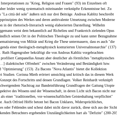
 Interpretationen zu "Krieg, Religion und Frauen" (93) im Einzelnen oft
 aber leider wenig systematisch miteinander verknüpfte Erkenntnisse bei. Zu
"La città del sole" äußern sich nur drei Beiträge. Andreas Kablitz beschreibt
gsprinzipien des Werkes und deren ambivalente Umsetzung zwischen Moderne
n in der rhetorisch-literarisch wenig elaborierten Darstellung. Wilhelm
gemann weist dem bekanntlich auf Richelieu und Frankreich zielenden Opus
ändlich seinen Ort in der Politischen Theologie zu und kann unter Bezugnahme
hematisierung von Militär und Krieg die These untermauern, dass es auch "die
Agenda einer theologisch-metaphysisch konturierten Universalmonarchie" (137)
rt. Ruth Hagengruber bekräftigt die von Andreas Kablitz vorgebrachten
profiliert Campanellas Ansatz aber deutlicher als förmliches "metaphysisches
..] dialektischer Offenheit" zwischen Veränderung und Beständigkeit bzw.
d "Optimierung" (153). Zu Bacons "Nova Atlantis" bietet die Kollektion
rei Studien. Corinna Mieth erörtert umsichtig und kritisch das in diesem Werk
 Konzept des Fortschritts und dessen Grundlagen. Volker Reinhardt verknüpft
illschweigendem Nachtrag zur Bandeinführung Grundfragen der Gattung Utopie
spektive des Wissens und der Wissenschaft, in deren Licht sich Bacon nicht nur
 als einer "traditionellen, vor-wissenschaftlichen Geisteshaltung verpflichtet"
st. Auch Otfried Höffe betont bei Bacon Unklares, Widersprüchliches,
es oder Fehlendes und scheut dabei nicht davor zurück, diese sich aus der Sicht
ckenden Betrachters ergebenden Unzulänglichkeiten hart als "Defizite" (200-20