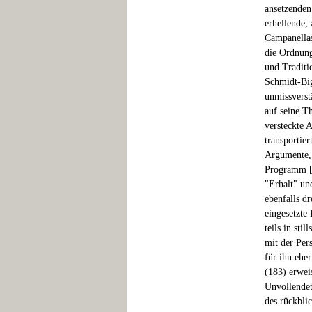
ansetzenden
erhellende,
Campanellas 
die Ordnun
und Traditio
Schmidt-Big
unmissverst
auf seine T
versteckte 
transportie
Argumente, 
Programm [.
"Erhalt" un
ebenfalls d
eingesetzte
teils in st
mit der Per
für ihn eher
(183) erwei
Unvollendet
des rückbli