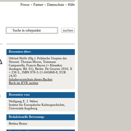
-
-
-
Presse
Partner
Datenschutz
Hilfe
Rezension über:
Otfried Höffe (Hg.): Politische Utopien der
A
Neuzeit. Thomas Morus, Tommaso
Campanella, Francis Bacon (= Klassiker
Auslegen; Bd. 61), Berlin: De Gruyter 2016, X
+ 236 S., ISBN 978-3-11-045868-8, EUR
24,95
Inhaltsverzeichnis dieses Buches
Buch im KVK suchen
Rezension von:
i
Wolfgang E. J. Weber
Institut für Europäische Kulturgeschichte,
Universität Augsburg
Redaktionelle Betreuung:
Bettina Braun