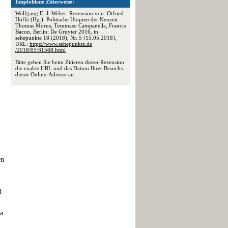
Empfohlene Zitierweise:
Wolfgang E. J. Weber: Rezension von: Otfried
Höffe (Hg.): Politische Utopien der Neuzeit.
Thomas Morus, Tommaso Campanella, Francis
Bacon, Berlin: De Gruyter 2016, in:
sehepunkte 18 (2018), Nr. 5 [15.05.2018],
URL:
https://www.sehepunkte.de
/2018/05/31568.html
Bitte geben Sie beim Zitieren dieser Rezension
die exakte URL und das Datum Ihres Besuchs
dieser Online-Adresse an.
en
d
na