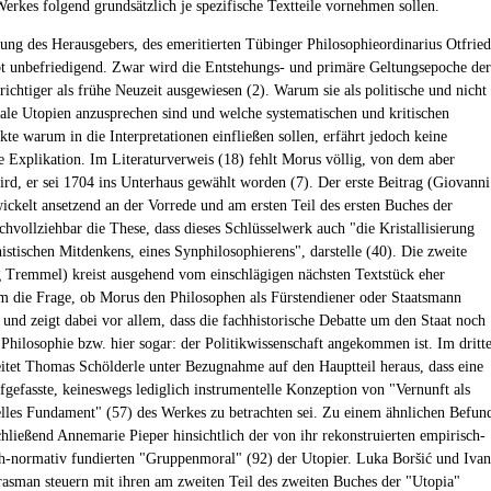
Werkes folgend grundsätzlich je spezifische Textteile vornehmen sollen.
ung des Herausgebers, des emeritierten Tübinger Philosophieordinarius Otfried
bt unbefriedigend. Zwar wird die Entstehungs- und primäre Geltungsepoche der
richtiger als frühe Neuzeit ausgewiesen (2). Warum sie als politische und nicht
ziale Utopien anzusprechen sind und welche systematischen und kritischen
te warum in die Interpretationen einfließen sollen, erfährt jedoch keine
e Explikation. Im Literaturverweis (18) fehlt Morus völlig, von dem aber
ird, er sei 1704 ins Unterhaus gewählt worden (7). Der erste Beitrag (Giovanni
ickelt ansetzend an der Vorrede und am ersten Teil des ersten Buches der
chvollziehbar die These, dass dieses Schlüsselwerk auch "die Kristallisierung
istischen Mitdenkens, eines Synphilosophierens", darstelle (40). Die zweite
g Tremmel) kreist ausgehend vom einschlägigen nächsten Textstück eher
um die Frage, ob Morus den Philosophen als Fürstendiener oder Staatsmann
, und zeigt dabei vor allem, dass die fachhistorische Debatte um den Staat noch
r Philosophie bzw. hier sogar: der Politikwissenschaft angekommen ist. Im dritt
eitet Thomas Schölderle unter Bezugnahme auf den Hauptteil heraus, dass eine
fgefasste, keineswegs lediglich instrumentelle Konzeption von "Vernunft als
lles Fundament" (57) des Werkes zu betrachten sei. Zu einem ähnlichen Befun
chließend Annemarie Pieper hinsichtlich der von ihr rekonstruierten empirisch-
isch-normativ fundierten "Gruppenmoral" (92) der Utopier. Luka Boršić und Iva
asman steuern mit ihren am zweiten Teil des zweiten Buches der "Utopia"