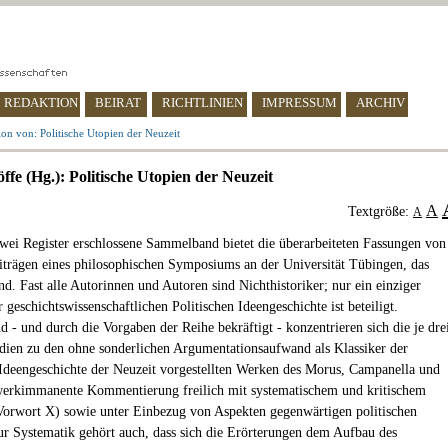
REDAKTION
BEIRAT
RICHTLINIEN
IMPRESSUM
ARCHIV
on von: Politische Utopien der Neuzeit
ffe (Hg.): Politische Utopien der Neuzeit
A
Textgröße:
A
wei Register erschlossene Sammelband bietet die überarbeiteten Fassungen von
iträgen eines philosophischen Symposiums an der Universität Tübingen, das
nd. Fast alle Autorinnen und Autoren sind Nichthistoriker; nur ein einziger
r geschichtswissenschaftlichen Politischen Ideengeschichte ist beteiligt.
d - und durch die Vorgaben der Reihe bekräftigt - konzentrieren sich die je dre
udien zu den ohne sonderlichen Argumentationsaufwand als Klassiker der
 Ideengeschichte der Neuzeit vorgestellten Werken des Morus, Campanella und
erkimmanente Kommentierung freilich mit systematischem und kritischem
orwort X) sowie unter Einbezug von Aspekten gegenwärtigen politischen
r Systematik gehört auch, dass sich die Erörterungen dem Aufbau des