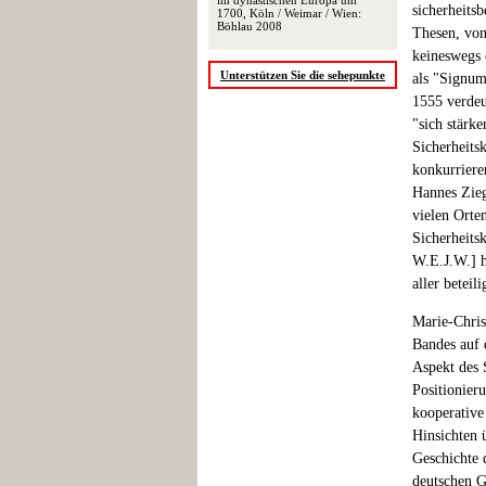
im dynastischen Europa um
sicherheits
1700, Köln / Weimar / Wien:
Böhlau 2008
Thesen, von
keineswegs e
Unterstützen Sie die sehepunkte
als "Signum
1555 verdeu
"sich stärk
Sicherheits
konkurriere
Hannes Zieg
vielen Orte
Sicherheits
W.E.J.W.] h
aller beteil
Marie-Christ
Bandes auf d
Aspekt des 
Positionieru
kooperative
Hinsichten 
Geschichte 
deutschen G