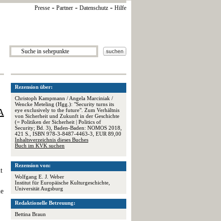
-
-
-
Presse
Partner
Datenschutz
Hilfe
Rezension über:
Christoph Kampmann / Angela Marciniak /
Wencke Meteling (Hgg.): "Security turns its
A
eye exclusively to the future". Zum Verhältnis
von Sicherheit und Zukunft in der Geschichte
(= Politiken der Sicherheit | Politics of
Security; Bd. 3), Baden-Baden: NOMOS 2018,
421 S., ISBN 978-3-8487-4463-3, EUR 89,00
Inhaltsverzeichnis dieses Buches
Buch im KVK suchen
Rezension von:
t
Wolfgang E. J. Weber
Institut für Europäische Kulturgeschichte,
Universität Augsburg
ie
Redaktionelle Betreuung:
Bettina Braun