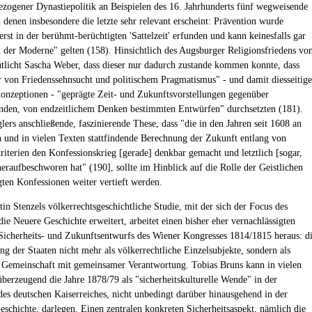
bezogener Dynastiepolitik an Beispielen des 16. Jahrhunderts fünf wegweisende
 denen insbesondere die letzte sehr relevant erscheint: Prävention wurde
rst in der berühmt-berüchtigten 'Sattelzeit' erfunden und kann keinesfalls gar
 der Moderne" gelten (158). Hinsichtlich des Augsburger Religionsfriedens vo
tlicht Sascha Weber, dass dieser nur dadurch zustande kommen konnte, dass
er von Friedenssehnsucht und politischem Pragmatismus" - und damit diesseitig
konzeptionen - "geprägte Zeit- und Zukunftsvorstellungen gegenüber
nden, von endzeitlichem Denken bestimmten Entwürfen" durchsetzten (181).
lers anschließende, faszinierende These, dass "die in den Jahren seit 1608 an
n und in vielen Texten stattfindende Berechnung der Zukunft entlang von
kriterien den Konfessionskrieg [gerade] denkbar gemacht und letztlich [sogar,
eraufbeschworen hat" (190], sollte im Hinblick auf die Rolle der Geistlichen
igten Konfessionen weiter vertieft werden.
in Stenzels völkerrechtsgeschichtliche Studie, mit der sich der Focus des
ie Neuere Geschichte erweitert, arbeitet einen bisher eher vernachlässigten
Sicherheits- und Zukunftsentwurfs des Wiener Kongresses 1814/1815 heraus: d
ng der Staaten nicht mehr als völkerrechtliche Einzelsubjekte, sondern als
 Gemeinschaft mit gemeinsamer Verantwortung. Tobias Bruns kann in vielen
überzeugend die Jahre 1878/79 als "sicherheitskulturelle Wende" in der
des deutschen Kaiserreiches, nicht unbedingt darüber hinausgehend in der
eschichte, darlegen. Einen zentralen konkreten Sicherheitsaspekt, nämlich die