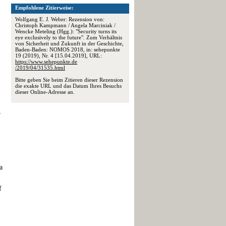
Empfohlene Zitierweise:
Wolfgang E. J. Weber: Rezension von:
Christoph Kampmann / Angela Marciniak /
Wencke Meteling (Hgg.): "Security turns its
eye exclusively to the future". Zum Verhältnis
von Sicherheit und Zukunft in der Geschichte,
Baden-Baden: NOMOS 2018, in: sehepunkte
19 (2019), Nr. 4 [15.04.2019], URL:
https://www.sehepunkte.de
/2019/04/31535.html
Bitte geben Sie beim Zitieren dieser Rezension
die exakte URL und das Datum Ihres Besuchs
dieser Online-Adresse an.
r
,
a
f