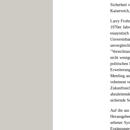
Sicherheit 
Kaiserreich
Larry Frohm
1970er Jahr
essayistisch
Unvereinbar
unvergleich
"Vernichtun
nicht wenig
politischen
Erweiterung
Meteling an
vehement ve
Zukunftssic
abzuleitend
sichernde S
Auf die aus
Herausgeber
seltener Sy
Ergänzungen