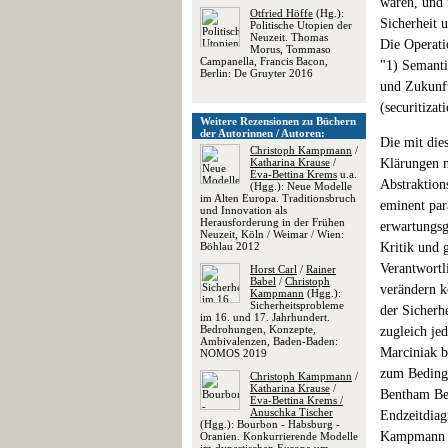
waren, und 
Otfried Höffe
(Hg.):
Sicherheit 
Politische Utopien der
Neuzeit. Thomas
Die Operati
Morus, Tommaso
Campanella, Francis Bacon,
"1) Semanti
Berlin: De Gruyter 2016
und Zukunft
(securitizat
Weitere Rezensionen zu Büchern
der Autorinnen / Autoren:
Die mit die
Christoph Kampmann
/
Katharina Krause
/
Klärungen m
Eva-Bettina Krems
u.a.
Abstraktion
(Hgg.): Neue Modelle
im Alten Europa. Traditionsbruch
eminent par
und Innovation als
Herausforderung in der Frühen
erwartungsg
Neuzeit, Köln / Weimar / Wien:
Böhlau 2012
Kritik und g
Verantwortli
Horst Carl
/
Rainer
Babel
/
Christoph
verändern k
Kampmann
(Hgg.):
Sicherheitsprobleme
der Sicherhe
im 16. und 17. Jahrhundert.
Bedrohungen, Konzepte,
zugleich jed
Ambivalenzen, Baden-Baden:
Marciniak b
NOMOS 2019
zum Bedingu
Christoph Kampmann
/
Katharina Krause
/
Bentham Bez
Eva-Bettina Krems /
Anuschka Tischer
Endzeitdiag
(Hgg.): Bourbon - Habsburg -
Kampmann fo
Oranien. Konkurrierende Modelle