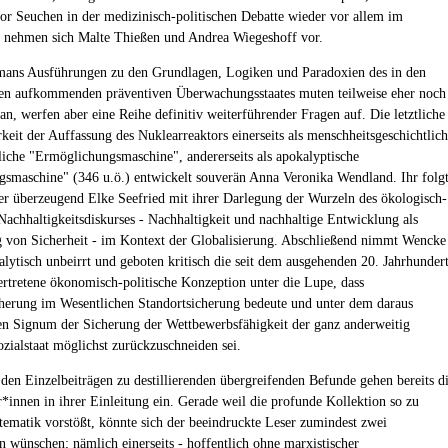
vor Seuchen in der medizinisch-politischen Debatte wieder vor allem im
, nehmen sich Malte Thießen und Andrea Wiegeshoff vor.
ans Ausführungen zu den Grundlagen, Logiken und Paradoxien des in den
en aufkommenden präventiven Überwachungsstaates muten teilweise eher noch
 an, werfen aber eine Reihe definitiv weiterführender Fragen auf. Die letztliche
keit der Auffassung des Nuklearreaktors einerseits als menschheitsgeschichtlich
liche "Ermöglichungsmaschine", andererseits als apokalyptische
gsmaschine" (346 u.ö.) entwickelt souverän Anna Veronika Wendland. Ihr folg
er überzeugend Elke Seefried mit ihrer Darlegung der Wurzeln des ökologisch-
 Nachhaltigkeitsdiskurses - Nachhaltigkeit und nachhaltige Entwicklung als
 von Sicherheit - im Kontext der Globalisierung. Abschließend nimmt Wencke
alytisch unbeirrt und geboten kritisch die seit dem ausgehenden 20. Jahrhunder
rtretene ökonomisch-politische Konzeption unter die Lupe, dass
herung im Wesentlichen Standortsicherung bedeute und unter dem daraus
en Signum der Sicherung der Wettbewerbsfähigkeit der ganz anderweitig
ozialstaat möglichst zurückzuschneiden sei.
 den Einzelbeiträgen zu destillierenden übergreifenden Befunde gehen bereits d
*innen in ihrer Einleitung ein. Gerade weil die profunde Kollektion so zu
stematik vorstößt, könnte sich der beeindruckte Leser zumindest zwei
 wünschen; nämlich einerseits - hoffentlich ohne marxistischer