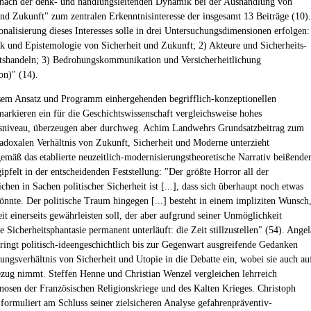
nach der denk- und handlungsleitenden Dynamik bei der Aushandlung von
und Zukunft" zum zentralen Erkenntnisinteresse der insgesamt 13 Beiträge (10).
onalisierung dieses Interesses solle in drei Untersuchungsdimensionen erfolgen:
k und Epistemologie von Sicherheit und Zukunft; 2) Akteure und Sicherheits-
shandeln; 3) Bedrohungskommunikation und Versicherheitlichung
ion)" (14).
sem Ansatz und Programm einhergehenden begrifflich-konzeptionellen
arkieren ein für die Geschichtswissenschaft vergleichsweise hohes
sniveau, überzeugen aber durchweg. Achim Landwehrs Grundsatzbeitrag zum
adoxalen Verhältnis von Zukunft, Sicherheit und Moderne unterzieht
emäß das etablierte neuzeitlich-modernisierungstheoretische Narrativ beißende
ipfelt in der entscheidenden Feststellung: "Der größte Horror all der
chen in Sachen politischer Sicherheit ist [...], dass sich überhaupt noch etwas
önnte. Der politische Traum hingegen [...] besteht in einem impliziten Wunsch
it einerseits gewährleisten soll, der aber aufgrund seiner Unmöglichkeit
e Sicherheitsphantasie permanent unterläuft: die Zeit stillzustellen" (54). Angel
ringt politisch-ideengeschichtlich bis zur Gegenwart ausgreifende Gedanken
ngsverhältnis von Sicherheit und Utopie in die Debatte ein, wobei sie auch au
ug nimmt. Steffen Henne und Christian Wenzel vergleichen lehrreich
nosen der Französischen Religionskriege und des Kalten Krieges. Christoph
rmuliert am Schluss seiner zielsicheren Analyse gefahrenpräventiv-