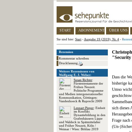
START
ABONNEMENT
ÜBER UNS
Sie sind hier:
Start
-
Ausgabe 19 (2019), Nr. 4
-
Rezensi
Christoph
Rezension
"Security 
Kommentar schreiben
Druckfassung
Weitere Rezensionen von
Wolfgang E. J. Weber:
Dass die W
Susan Richter
:
bisherige ka
Fürstentestamente der
Frühen Neuzeit.
Umso wichti
Politische Programme
und Medien intergenerationeller
geschichtsw
Kommunikation, Göttingen:
Vandenhoeck & Ruprecht 2009
Sammelband,
sich dieses
Lennart Pieper
: Einheit
im Konflikt.
Herausgeber*
Dynastiebildung in den
Grafenhäusern Lippe
Frage nach 
und Waldeck in Spätmittelalter
und Früher Neuzeit, Köln /
(Un-)Sicher
Weimar / Wien: Böhlau 2019