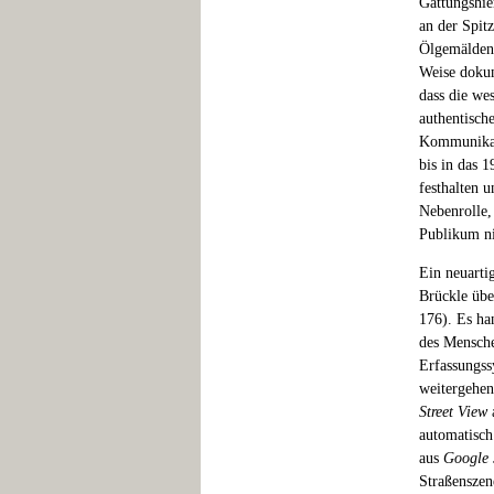
Gattungshie
an der Spit
Ölgemälden, 
Weise dokum
dass die we
authentisch
Kommunikati
bis in das 
festhalten u
Nebenrolle,
Publikum ni
Ein neuarti
Brückle üb
176). Es ha
des Mensche
Erfassungss
weitergehen
Street View
a
automatisch 
aus
Google 
Straßenszen