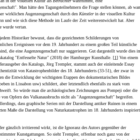
an in der visuellen Kultur als
Betrachter
wahrnimmt, eine
nschaft". Man hätte den Tagungsteilnehmern die Frage stellen können, ab wa
er wirklichen Augenzeugenschaft durch den
Künstler
in der visuellen Kultur
nn und wie sich diese Methode im Laufe der Zeit weiterentwickelt hat. Aber
e wurde vertan.
 jedem Historiker bewusst, dass die gezeichneten Schilderungen von
lichen Ereignissen vor dem 19. Jahrhundert zu einem großen Teil künstliche
sind, die eine Augenzeugenschaft nur suggerieren. Gut dargestellt wurde dies i
skatalog "Entfesselte Natur" (2018) der Hamburger Kunsthalle. [
1
] Von einem
Herausgeber des Katalogs, Jörg Trempler, stammt auch der einleitende Essay
thentizität von Katastrophenbilder des 18. Jahrhunderts (33-51), der zwar in
en die Entwicklung der wichtigsten Etappen des dokumentarischen Bildes
beben in Lissabon usw) schildert, aber letztendlich ebenfalls zu stark vom
weift. So würde man die archäologischen Zeichnungen aus Pompeji oder die
 von Opfern des Vulkanausbruchs nicht als "Augenzeugenschaft" begreifen.
allerdings, dass graphische Serien mit der Darstellung antiker Ruinen in einem
zten Maße die Darstellung von Naturkatastrophen im 18. Jahrhunderts inspiriert
er gänzlich irritierend wirkt, ist die Ignoranz des Autors gegenüber der
stimmter Kunstgattungen. So sieht Trempler, offenbar noch ganz von der