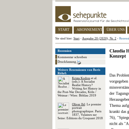
START
ABONNEMENT
ÜBER UNS
Sie sind hier:
Start
-
Ausgabe 20 (2020), Nr. 2
-
Rezens
Claudia H
Rezension
Konzept
Kommentar schreiben
Druckfassung
Weitere Rezensionen von Boris
Röhrl:
Das Problem
Krista Kodres
et al.
vorgegeben 
(eds.): A Socialist
Realist History?
missverständ
Writing Art History in
the Post-War Decades, Köln /
der Tagungs
Weimar / Wien: Böhlau 2019
Herausgeber
Oliver Ihl
: Le premier
Thema aufge
portrait
photographique. Paris
krankt das 
1837, Vulaines sur
76), "Spieg
Seine: Editions du Croquant 2018
nicht als "