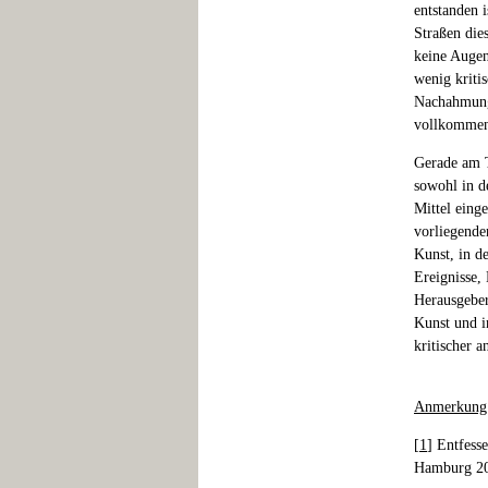
entstanden 
Straßen dies
keine Augen
wenig kriti
Nachahmung 
vollkommen
Gerade am T
sowohl in d
Mittel eing
vorliegende
Kunst, in d
Ereignisse,
Herausgeber
Kunst und i
kritischer 
Anmerkung
[
1
] Entfess
Hamburg 2