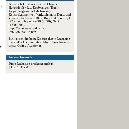
Boris Röhrl: Rezension von: Claudia
nn
Hattendorff / Lisa Beißwanger (Hgg.):
Augenzeugenschaft als Konzept.
Konstruktionen von Wirklichkeit in Kunst und
visueller Kultur seit 1800, Bielefeld: transcript
2019, in: sehepunkte 20 (2020), Nr. 2
[15.02.2020], URL:
https://www.sehepunkte.de
/2020/02/33347.html
Bitte geben Sie beim Zitieren dieser Rezension
die exakte URL und das Datum Ihres Besuchs
dieser Online-Adresse an.
m
Andere Journale:
Diese Rezension erscheint auch in
KUNSTFORM
.