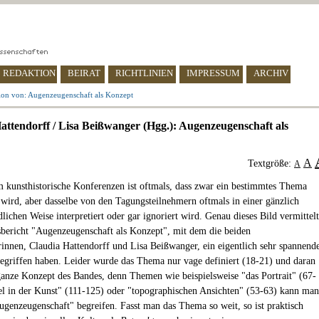
REDAKTION
BEIRAT
RICHTLINIEN
IMPRESSUM
ARCHIV
ion von: Augenzeugenschaft als Konzept
attendorff / Lisa Beißwanger (Hgg.): Augenzeugenschaft als
A
Textgröße:
A
 kunsthistorische Konferenzen ist oftmals, dass zwar ein bestimmtes Thema
wird, aber dasselbe von den Tagungsteilnehmern oftmals in einer gänzlich
lichen Weise interpretiert oder gar ignoriert wird. Genau dieses Bild vermittelt
bericht "Augenzeugenschaft als Konzept", mit dem die beiden
innen, Claudia Hattendorff und Lisa Beißwanger, ein eigentlich sehr spannend
griffen haben. Leider wurde das Thema nur vage definiert (18-21) und daran
ganze Konzept des Bandes, denn Themen wie beispielsweise "das Portrait" (67-
el in der Kunst" (111-125) oder "topographischen Ansichten" (53-63) kann man
Augenzeugenschaft" begreifen. Fasst man das Thema so weit, so ist praktisch