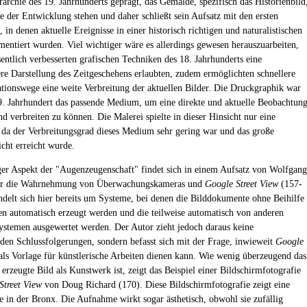
rarchie des 19. Jahrhunderts geprägt, das Gemälde, spezifisch das Historienbild
ze der Entwicklung stehen und daher schließt sein Aufsatz mit den ersten
in denen aktuelle Ereignisse in einer historisch richtigen und naturalistischen
entiert wurden. Viel wichtiger wäre es allerdings gewesen herauszuarbeiten,
sentlich verbesserten grafischen Techniken des 18. Jahrhunderts eine
ere Darstellung des Zeitgeschehens erlaubten, zudem ermöglichten schnellere
onswege eine weite Verbreitung der aktuellen Bilder. Die Druckgraphik war
19. Jahrhundert das passende Medium, um eine direkte und aktuelle Beobachtun
nd verbreiten zu können. Die Malerei spielte in dieser Hinsicht nur eine
 da der Verbreitungsgrad dieses Medium sehr gering war und das große
cht erreicht wurde.
ger Aspekt der "Augenzeugenschaft" findet sich in einem Aufsatz von Wolfgang
er die Wahrnehmung von Überwachungskameras und
Google Street View
(157-
ndelt sich hier bereits um Systeme, bei denen die Bilddokumente ohne Beihilfe
n automatisch erzeugt werden und die teilweise automatisch von anderen
ystemen ausgewertet werden. Der Autor zieht jedoch daraus keine
den Schlussfolgerungen, sondern befasst sich mit der Frage, inwieweit
Google
ls Vorlage für künstlerische Arbeiten dienen kann. Wie wenig überzeugend das
erzeugte Bild als Kunstwerk ist, zeigt das Beispiel einer Bildschirmfotografie
Street View
von Doug Richard (170). Diese Bildschirmfotografie zeigt eine
e in der Bronx. Die Aufnahme wirkt sogar ästhetisch, obwohl sie zufällig