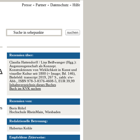
-
-
-
Presse
Partner
Datenschutz
Hilfe
Rezension über:
Claudia Hattendorff / Lisa Beißwanger (Hgg.):
Augenzeugenschaft als Konzept.
A
Konstruktionen von Wirklichkeit in Kunst und
visueller Kultur seit 1800 (= Image; Bd. 146),
Bielefeld: transcript 2019, 267 S., zahlr. s/w-
Abb., ISBN 978-3-8376-4608-5, EUR 39,99
Inhaltsverzeichnis dieses Buches
Buch im KVK suchen
Rezension von:
es
Boris Röhrl
Hochschule RheinMain, Wiesbaden
Redaktionelle Betreuung:
Hubertus Kohle
Empfohlene Zitierweise: