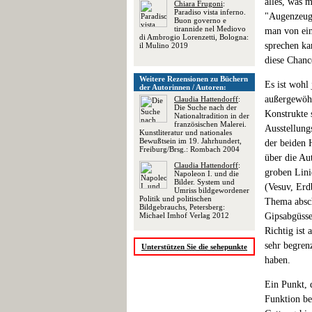
alles, was m
Chiara Frugoni
:
Paradiso vista inferno.
"Augenzeuge
Buon governo e
tirannide nel Mediovo
man von ein
di Ambrogio Lorenzetti, Bologna:
sprechen ka
il Mulino 2019
diese Chanc
Weitere Rezensionen zu Büchern
Es ist wohl
der Autorinnen / Autoren:
außergewöhn
Claudia Hattendorff
:
Die Suche nach der
Konstrukte 
Nationaltradition in der
französischen Malerei.
Ausstellung
Kunstliteratur und nationales
Bewußtsein im 19. Jahrhundert,
der beiden 
Freiburg/Brsg.: Rombach 2004
über die Au
Claudia Hattendorff
:
groben Lini
Napoleon I. und die
Bilder. System und
(Vesuv, Erd
Umriss bildgewordener
Politik und politischen
Thema absch
Bildgebrauchs, Petersberg:
Michael Imhof Verlag 2012
Gipsabgüsse
Richtig ist 
sehr begren
Unterstützen Sie die sehepunkte
haben.
Ein Punkt, d
Funktion be