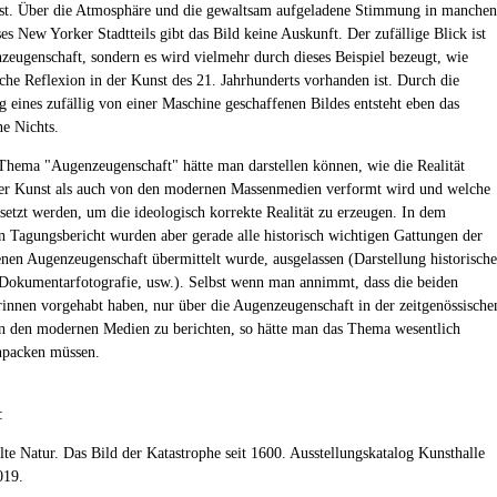
ist. Über die Atmosphäre und die gewaltsam aufgeladene Stimmung in manchen
es New Yorker Stadtteils gibt das Bild keine Auskunft. Der zufällige Blick ist
zeugenschaft, sondern es wird vielmehr durch dieses Beispiel bezeugt, wie
sche Reflexion in der Kunst des 21. Jahrhunderts vorhanden ist. Durch die
eines zufällig von einer Maschine geschaffenen Bildes entsteht eben das
e Nichts.
hema "Augenzeugenschaft" hätte man darstellen können, wie die Realität
er Kunst als auch von den modernen Massenmedien verformt wird und welche
esetzt werden, um die ideologisch korrekte Realität zu erzeugen. In dem
n Tagungsbericht wurden aber gerade alle historisch wichtigen Gattungen der
enen Augenzeugenschaft übermittelt wurde, ausgelassen (Darstellung historische
 Dokumentarfotografie, usw.). Selbst wenn man annimmt, dass die beiden
innen vorgehabt haben, nur über die Augenzeugenschaft in der zeitgenössische
n den modernen Medien zu berichten, so hätte man das Thema wesentlich
anpacken müssen.
:
elte Natur. Das Bild der Katastrophe seit 1600. Ausstellungskatalog Kunsthalle
019.