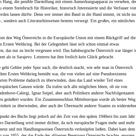
n Hang, die penible Darstellung mit einem Anmerkungsapparat zu versehen, de
u einem Steinbruch für Historiker, historisch Interessierte und die Verfasser vo
erden lassen dürfte. Denn wer immer den Band in die Hand nimmt, ist nicht nu
-, sondern auch Literaturhinweisen bestens versorgt. Ein großes, ein nützliches
nnt den Weg Österreichs in die Europäische Union mit einem Rückgriff auf die
m Ersten Weltkrieg. Bei der Gelegenheit lässt sich schon einmal etwas
en, das nur zu leicht vergessen wird: Das habsburgische Österreich war länger i
ent als in Sarajevo. Letzteres hat ihm freilich kein Glück gebracht.
e geht Gehler jeder Spur nach, die deutlich macht, wie sehr man in Österreich
dem Ersten Weltkrieg bemüht war, die von vielen auf eine Pseudoexistenz
rten Probleme dadurch zu überwinden, dass das Land wieder Teil eines
ropäischen Ganzen würde. Da trafen sich alle möglichen Ideen, ob sie von
denhove-Calergi, Ignaz Seipel, aber auch Politikern anderer Nachfolgestaaten
chs geäußert wurden. Ein Zusammenschluss Mitteleuropas wurde als bester Weg
einheit zu überwinden, aber auch der Übermacht anderer Staaten zu widerstehe
unkt des Buchs liegt jedoch auf der Zeit von den späten 1940ern bis zum Jahr
rs Darstellung wird immer dichter, da sich europäische Fragen mehr und mehr
stenz und mit Handlungsweisen Österreichs verknüpfen ließen. Dabei kam dem
ag von 1955, der das Ende der alliierten Besetzung Österreichs brachte, enorme