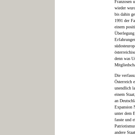
Franzosen u
wieder wurd
bis dahin g
1991 der Fa
einem posit
Überlegung 
Erfahrungen
südosteuropä
österreichis
denn was Un
Mitgliedsch
Die verfass
Österreich 
unendlich l
einem Staat
an Deutschl
Expansion N
unter dem E
fasste und e
Patriotismu
andere Staa