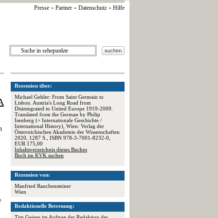
-
-
-
Presse
Partner
Datenschutz
Hilfe
Rezension über:
Michael Gehler: From Saint Germain to
A
Lisbon. Austria's Long Road from
Disintegrated to United Europe 1919-2009.
Translated from the German by Philip
Isenberg (= Internationale Geschichte /
International History), Wien: Verlag der
n
Österreichischen Akademie der Wissenschaften
2020, 1287 S., ISBN 978-3-7001-8232-0,
EUR 175,00
Inhaltsverzeichnis dieses Buches
Buch im KVK suchen
Rezension von:
Manfried Rauchensteiner
Wien
e
Redaktionelle Betreuung:
Tim Geiger im Auftrag der
Redaktion der