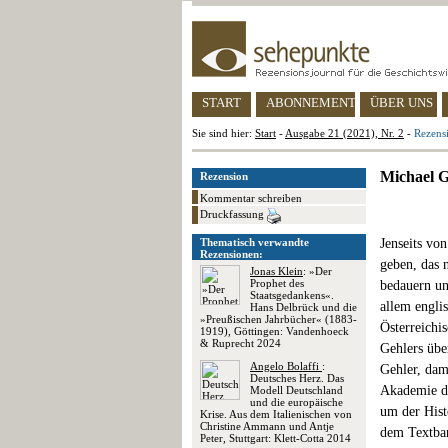
START
ABONNEMENT
ÜBER UNS
Sie sind hier:
Start
-
Ausgabe 21 (2021), Nr. 2
-
Rezens
Michael G
Rezension
Kommentar schreiben
Druckfassung
Thematisch verwandte
Jenseits vo
Rezensionen:
geben, das 
Jonas Klein
: »Der
Prophet des
bedauern un
Staatsgedankens«.
allem engli
Hans Delbrück und die
»Preußischen Jahrbücher« (1883-
Österreichi
1919), Göttingen: Vandenhoeck
& Ruprecht 2024
Gehlers übe
Angelo Bolaffi
:
Gehler, dam
Deutsches Herz. Das
Akademie de
Modell Deutschland
und die europäische
um der Hist
Krise. Aus dem Italienischen von
Christine Ammann und Antje
dem Textba
Peter, Stuttgart: Klett-Cotta 2014