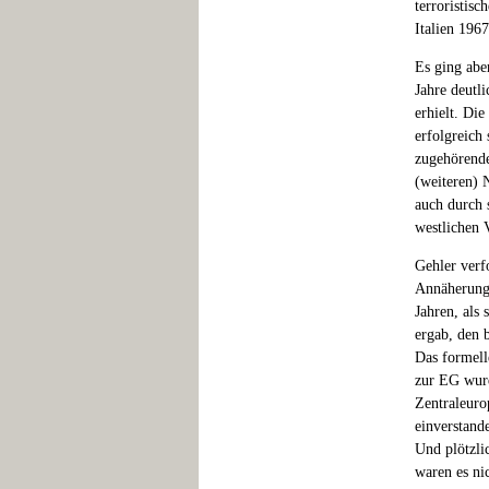
terroristisc
Italien 196
Es ging abe
Jahre deutl
erhielt. Di
erfolgreich
zugehörende
(weiteren) 
auch durch 
westlichen V
Gehler verf
Annäherung 
Jahren, als
ergab, den 
Das formell
zur EG wurd
Zentraleuro
einverstand
Und plötzli
waren es ni