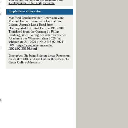
r
Vierteljahrshefte für Zeitgeschichte
n
Empfohlene Zitierweise:
r
Manfried Rauchensteiner: Rezension von:
Michael Gehler: From Saint Germain to
Lisbon. Austria's Long Road from
Disintegrated to United Europe 1919-2009.
Translated from the German by Philip
Isenberg, Wien: Verlag der Österreichischen
Akademie der Wissenschaften 2020, in:
sehepunkte 21 (2021), Nr. 2 [15.02.2021],
URL:
https://www.sehepunkte.de
n
/2021/02/35356.html
Bitte geben Sie beim Zitieren dieser Rezension
die exakte URL und das Datum Ihres Besuchs
dieser Online-Adresse an.
n.