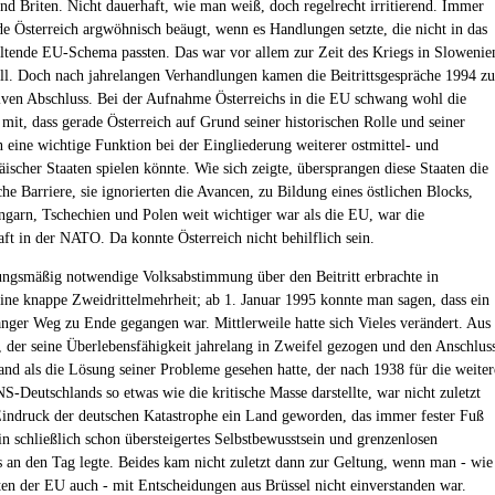
nd Briten. Nicht dauerhaft, wie man weiß, doch regelrecht irritierend. Immer
e Österreich argwöhnisch beäugt, wenn es Handlungen setzte, die nicht in das
eltende EU-Schema passten. Das war vor allem zur Zeit des Kriegs in Slowenie
ll. Doch nach jahrelangen Verhandlungen kamen die Beitrittsgespräche 1994 zu
iven Abschluss. Bei der Aufnahme Österreichs in die EU schwang wohl die
mit, dass gerade Österreich auf Grund seiner historischen Rolle und seiner
 eine wichtige Funktion bei der Eingliederung weiterer ostmittel- und
ischer Staaten spielen könnte. Wie sich zeigte, übersprangen diese Staaten die
che Barriere, sie ignorierten die Avancen, zu Bildung eines östlichen Blocks,
garn, Tschechien und Polen weit wichtiger war als die EU, war die
aft in der NATO. Da konnte Österreich nicht behilflich sein.
ungsmäßig notwendige Volksabstimmung über den Beitritt erbrachte in
eine knappe Zweidrittelmehrheit; ab 1. Januar 1995 konnte man sagen, dass ein
anger Weg zu Ende gegangen war. Mittlerweile hatte sich Vieles verändert. Aus
, der seine Überlebensfähigkeit jahrelang in Zweifel gezogen und den Anschlus
and als die Lösung seiner Probleme gesehen hatte, der nach 1938 für die weiter
S-Deutschlands so etwas wie die kritische Masse darstellte, war nicht zuletzt
indruck der deutschen Katastrophe ein Land geworden, das immer fester Fuß
in schließlich schon übersteigertes Selbstbewusstsein und grenzenlosen
s an den Tag legte. Beides kam nicht zuletzt dann zur Geltung, wenn man - wie
ten der EU auch - mit Entscheidungen aus Brüssel nicht einverstanden war.