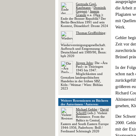
ausgeprägte
Gertrude Cepl-
Kaufmann
/
Dominik
die Arbeit z
Geppert
/
Jasmin
Plagiaten w
Grande
u.a. (Hgg.):
Ende der Bonner Republik? Der
mit Quellen
Berlin-Beschluss 1991 und sein
Kontext, Düsseldorf: Droste 2024
Werk.
Thomas Großbölting
:
Gehler begi
Zeit vor de
Wiedervereinigungsgesellschaft.
Aufbruch und Entgrenzung in
zurechtrück
Deutschland seit 1989/90, Bonn:
bpb 2020
Brüssel präs
Jürgen John
: Die »Ära
Paul« in Thüringen
In der Folg
1945 bis 1947.
schon nach 
Möglichkeiten und
Grenzken landespolitischen
zurückgefüh
Handelns in der frühen SBZ,
Köln / Weimar / Wien: Böhlau
größeren eu
2023
Richard Cou
Altösterrei
Weitere Rezensionen zu Büchern
der Autorinnen / Autoren:
gesehen, Kl
Michael Gehler
/
David
Schriffl
(eds.): Violent
Der Schwerp
Resistance. From the
Baltics to Central,
2000. Gehle
Eastern and South Eastern Europe
1944-1956, Paderborn: Brill /
mit der Exi
Ferdinand Schöningh 2020
Staatsvertr