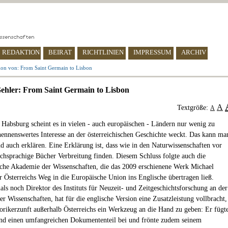
REDAKTION
BEIRAT
RICHTLINIEN
IMPRESSUM
ARCHIV
ion von: From Saint Germain to Lisbon
ehler: From Saint Germain to Lisbon
A
Textgröße:
A
n Habsburg scheint es in vielen - auch europäischen - Ländern nur wenig zu
nennenswertes Interesse an der österreichischen Geschichte weckt. Das kann ma
d auch erklären. Eine Erklärung ist, dass wie in den Naturwissenschaften vor
schsprachige Bücher Verbreitung finden. Diesem Schluss folgte auch die
sche Akademie der Wissenschaften, die das 2009 erschienene Werk Michael
r Österreichs Weg in die Europäische Union ins Englische übertragen ließ.
als noch Direktor des Instituts für Neuzeit- und Zeitgeschichtsforschung an der
r Wissenschaften, hat für die englische Version eine Zusatzleistung vollbracht,
orikerzunft außerhalb Österreichs ein Werkzeug an die Hand zu geben: Er fügt
nd einen umfangreichen Dokumententeil bei und frönte zudem seinem