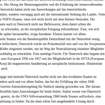
zu. Der Abzug der Besatzungsmächte und die Erklärung der immerwährenden
Österreichs hatten nicht nur Auswirkungen auf das österreichische
ndnis, sondern vorrangig auch auf die internationale Stellung des Landes. Viele
ie NATO-Staaten, taten sich nicht leicht mit dem kleinen Neutralen. Die
hatte auch in Österreich nicht nur Befürworter, denn damit schien die
 zu schwinden, an der europäischen Einigung teilzunehmen. Eine, wie sich
ahr später herausstellte, irrige Annahme. Ebenso kamen vor allem
sche Staaten wie die Bundesrepublik Deutschland mit der Neutralität wenig
n befürchtete, Österreich würde ein Präzedenzfall sein und von der Sowjetunio
t Köder eingesetzt werden, um im Weg der Neutralisierung einzelner Mitglieder
chhaltig zu schwächen. Eine unnötige Furcht. Für Österreich aber begann mit
t zum Europarat 1956 wie 1957 mit der Mitgliedschaft in der EFTA (European
Area) die etappenweise Annäherung an europäische Institutionen. Hindernisse
i auch.
gige und neutrale Österreich machte nicht nur den erwähnten Staaten zu
ondern auch und vor allem Italien, das bei der Erfüllung der schon 1946
 fixierten Autonomieregelung für Südtirol säumig geworden war. Der daraus
 Konflikt hatte Auswirkungen für beide Seiten. Italien wurde von Österreich
 gesetzt, da die UNO-Vollversammlung 1960 beide Staaten aufforderte, eine
slösung zu finden. Da die dann schon fast ausgehandelte Lösung durch