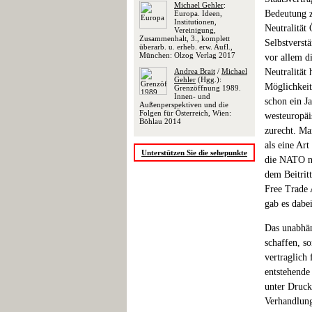
Michael Gehler
:
Bedeutung 
Europa. Ideen,
Institutionen,
Neutralität 
Vereinigung,
Zusammenhalt, 3., komplett
Selbstverstä
überarb. u. erheb. erw. Aufl.,
München: Olzog Verlag 2017
vor allem d
Andrea Brait
/
Michael
Neutralität 
Gehler
(Hgg.):
Möglichkeit
Grenzöffnung 1989.
Innen- und
schon ein J
Außenperspektiven und die
Folgen für Österreich, Wien:
westeuropäi
Böhlau 2014
zurecht. Ma
als eine Ar
Unterstützen Sie die sehepunkte
die NATO na
dem Beitrit
Free Trade 
gab es dabe
Das unabhän
schaffen, s
vertraglich
entstehende
unter Druck
Verhandlung