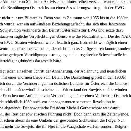
he Aktionen von Südtiroler Aktivisten zu hintertreiben versucht wurde, blockier
7 die Bemühungen Österreichs um einen Assoziierungsvertrag mit der EWG.
r nicht nur um Bilaterales. Denn was im Zeitraum von 1955 bis in die 1980er
ich wurde, war ein aufwändiges Beziehungsgeflecht, das sich über Jahrzehnte
e Sowjetunion verhinderte den Beitritt Österreichs zur EWG und setzte dazu
 staatsvertragliche Verpflichtungen ebenso wie die Neutralität ein. Die der NAT
n EWG-Staaten wiederum waren letztlich ganz froh, nicht womöglich einen
Neutralen aufnehmen zu sollen, der nicht nur das Gefüge stören konnte, sonder
seine geringen Verteidigungsanstrengungen eine regelrechte Schwachstelle im
erteidigungsbündnis dargestellt hätte.
olgt jeden einzelnen Schritt der Annäherung, der Ablehnung und neuerlichen
mit einer enormen Liebe zum Detail. Die Darstellung gipfelt in den 1980er
 sich durch die Veränderungen im östlichen Bündnis für Österreich die Chance
bis dahin unüberwindlich scheinenden Widerstand der Sowjets zu überwinden.
e Ersuchen um Aufnahme von Verhandlungen über einen Vollbeitritt Österreich
e schließlich 1989 noch vor der sogenannten samtenen Revolution in
pa abgesandt. Der sowjetische Präsident Michail Gorbatschow war damit
en, der Rest der sowjetischen Führung nicht. Doch dann kam die Zeitenwende.
ch schien abermals eine Umkehr der gewohnten Sichtweisen die Folge. Nun
cht mehr die Sowjets, die ihr Njet in die Waagschale warfen, sondern Belgier,