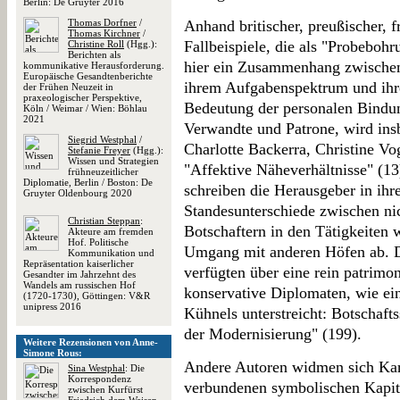
Berlin: De Gruyter 2016
Thomas Dorfner
/
Anhand britischer, preußischer, 
Thomas Kirchner
/
Fallbeispiele, die als "Probeboh
Christine Roll
(Hgg.):
Berichten als
hier ein Zusammenhang zwischen 
kommunikative Herausforderung.
Europäische Gesandtenberichte
ihrem Aufgabenspektrum und ihre
der Frühen Neuzeit in
praxeologischer Perspektive,
Bedeutung der personalen Bindun
Köln / Weimar / Wien: Böhlau
2021
Verwandte und Patrone, wird ins
Siegrid Westphal
/
Charlotte Backerra, Christine Vo
Stefanie Freyer
(Hgg.):
Wissen und Strategien
"Affektive Näheverhältnisse" (13
frühneuzeitlicher
Diplomatie, Berlin / Boston: De
schreiben die Herausgeber in ihr
Gruyter Oldenbourg 2020
Standesunterschiede zwischen ni
Christian Steppan
:
Botschaftern in den Tätigkeiten 
Akteure am fremden
Hof. Politische
Umgang mit anderen Höfen ab. D
Kommunikation und
Repräsentation kaiserlicher
verfügten über eine rein patrimo
Gesandter im Jahrzehnt des
Wandels am russischen Hof
konservative Diplomaten, wie ei
(1720-1730), Göttingen: V&R
unipress 2016
Kühnels unterstreicht: Botschaft
der Modernisierung" (199).
Weitere Rezensionen von Anne-
Simone Rous:
Andere Autoren widmen sich Kar
Sina Westphal
: Die
Korrespondenz
verbundenen symbolischen Kapita
zwischen Kurfürst