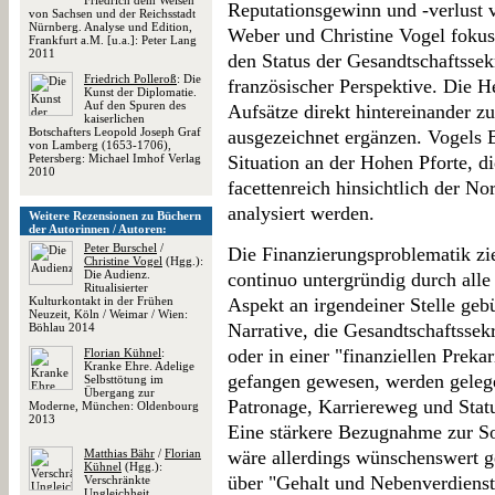
Friedrich dem Weisen
Reputationsgewinn und -verlust 
von Sachsen und der Reichsstadt
Nürnberg. Analyse und Edition,
Weber und Christine Vogel foku
Frankfurt a.M. [u.a.]: Peter Lang
2011
den Status der Gesandtschaftssek
Friedrich Polleroß
: Die
französischer Perspektive. Die H
Kunst der Diplomatie.
Auf den Spuren des
Aufsätze direkt hintereinander zu
kaiserlichen
Botschafters Leopold Joseph Graf
ausgezeichnet ergänzen. Vogels Be
von Lamberg (1653-1706),
Petersberg: Michael Imhof Verlag
Situation an der Hohen Pforte, d
2010
facettenreich hinsichtlich der N
analysiert werden.
Weitere Rezensionen zu Büchern
der Autorinnen / Autoren:
Peter Burschel
/
Die Finanzierungsproblematik zie
Christine Vogel
(Hgg.):
Die Audienz.
continuo untergründig durch alle 
Ritualisierter
Kulturkontakt in der Frühen
Aspekt an irgendeiner Stelle geb
Neuzeit, Köln / Weimar / Wien:
Narrative, die Gesandtschaftssek
Böhlau 2014
oder in einer "finanziellen Prekar
Florian Kühnel
:
Kranke Ehre. Adelige
gefangen gewesen, werden gelege
Selbsttötung im
Übergang zur
Patronage, Karriereweg und Stat
Moderne, München: Oldenbourg
2013
Eine stärkere Bezugnahme zur So
Matthias Bähr
/
Florian
wäre allerdings wünschenswert g
Kühnel
(Hgg.):
über "Gehalt und Nebenverdienst
Verschränkte
Ungleichheit.