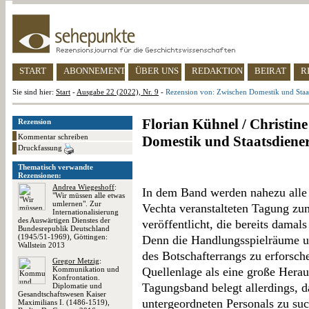
START
ABONNEMENT
ÜBER UNS
REDAKTION
BEIRAT
R
Sie sind hier:
Start
-
Ausgabe 22 (2022), Nr. 9
-
Rezension von: Zwischen Domestik und Staa
Florian Kühnel / Christine
Rezension
Kommentar schreiben
Domestik und Staatsdiene
Druckfassung
Thematisch verwandte
Rezensionen:
Andrea Wiegeshoff
:
In dem Band werden nahezu alle 
"Wir müssen alle etwas
umlernen". Zur
Vechta veranstalteten Tagung zu
Internationalisierung
des Auswärtigen Dienstes der
veröffentlicht, die bereits damal
Bundesrepublik Deutschland
(1945/51-1969), Göttingen:
Denn die Handlungsspielräume un
Wallstein 2013
des Botschafterrangs zu erforsc
Gregor Metzig
:
Kommunikation und
Quellenlage als eine große Herau
Konfrontation.
Tagungsband belegt allerdings, da
Diplomatie und
Gesandtschaftswesen Kaiser
untergeordneten Personals zu su
Maximilians I. (1486-1519),