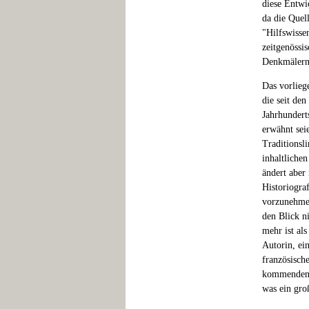
diese Entwi
da die Quel
"Hilfswisse
zeitgenössi
Denkmälern 
Das vorlieg
die seit den
Jahrhundert
erwähnt sei
Traditionsl
inhaltliche
ändert aber
Historiograf
vorzunehmen
den Blick n
mehr ist als
Autorin, ei
französisch
kommenden J
was ein gro