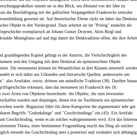
orschungspraktiken nimmt sie in den Blick, um Abstand von der Idee zu
ass die Beschäftigung mit der gallischen Vergangenheit Frankreichs zentraler
tionenbildung gewesen sei. Auf theoretischer Ebene rückt sie dabei das Denkma
isches Objekt in den Vordergrund. Dazu arbeitet sie im "Prolog" zunächst die
fiegeschichte exemplarisch an Johann Gustav Droysen, Alois Riegl und
 Arnaldo Momigliano auf und legt damit die Denktradition offen, der ihre Arbei
nd grundlegenden Kapitel gelingt es der Autorin, die Vielschichtigkeit des
nument
und den Umgang mit dem Denkmal als epistemischem Objekt
eiten. Die
monuments
können im Wesentlichen in drei Klassen unterteilt werde
handelt es sich dabei um Urkunden und literarische Quellen, andererseits um
n", also Artefakte, sowie, drittens um mündliche Tradition (38). Darüber hinau
griffsgeschichte erkennen, dass das
monument
im Frankreich des 18.
s zwei Arten von Objekten bezeichnete: die Objekte, die zum bewussten
schaffen wurden und diejenigen, denen erst im Nachhinein ein epistemischer
rochen wurde. Regazzoni führt für diese Kategorien die argumentativ sehr gut
hbaren Begriffe "Gedenkdinge" und "Geschichtsdinge" ein (43). Ein Artefakt
um Geschichtsding, wenn es als solches wahrgenommen wird. Erst das Interess
stimmten Thema, einer bestimmten Fragestellung macht das Ding als solches
lglich entsteht das Geschichtsding stets a posteriori und verändert sich abhängig