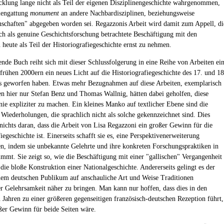
cklung lange nicht als Teil der eigenen Disziplinengeschichte wahrgenommen,
lengattung
monument
an andere Nachbardisziplinen, beziehungsweise
nschaften" abgegeben worden sei. Regazzonis Arbeit wird damit zum Appell, di
sch als genuine Geschichtsforschung betrachtete Beschäftigung mit den
heute als Teil der Historiografiegeschichte ernst zu nehmen.
ende Buch reiht sich mit dieser Schlussfolgerung in eine Reihe von Arbeiten ein
 frühen 2000ern ein neues Licht auf die Historiografiegeschichte des 17. und 18
s geworfen haben. Etwas mehr Bezugnahmen auf diese Arbeiten, exemplarisch
en hier nur Stefan Benz und Thomas Wallnig, hätten dabei geholfen, diese
inie expliziter zu machen. Ein kleines Manko auf textlicher Ebene sind die
n Wiederholungen, die sprachlich nicht als solche gekennzeichnet sind. Dies
 nichts daran, dass die Arbeit von Lisa Regazzoni ein großer Gewinn für die
iegeschichte ist. Einerseits schafft sie es, eine Perspektivenerweiterung
, indem sie unbekannte Gelehrte und ihre konkreten Forschungspraktiken in
immt. Sie zeigt so, wie die Beschäftigung mit einer "gallischen" Vergangenheit
 die bloße Konstruktion einer Nationalgeschichte. Andererseits gelingt es der
nem deutschen Publikum auf anschauliche Art und Weise Traditionen
er Gelehrsamkeit näher zu bringen. Man kann nur hoffen, dass dies in den
ahren zu einer größeren gegenseitigen französisch-deutschen Rezeption führt,
ßer Gewinn für beide Seiten wäre.