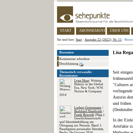
START
ABONNEMENT
ÜBER UNS
Sie sind hier:
Start
-
Ausgabe 22 (2022), Nr. 11
-
Rezen
Lisa Rega
Rezension
Kommentar schreiben
Druckfassung
Thematisch verwandte
Seit einige
Rezensionen:
frühneuzeitl
Lynn Hunt
: Writing
History in the Global
"Cultures a
Era, New York: W.W.
vorliegende
Norton & Company
2014
Autorin dem
und frühen 
Ludger Grenzmann
/
(Denkmälern
Burkhard Hasebrink
/
Frank Rexroth
(Hgg.):
Geschichtsentwürfe
In der Einle
und Identitätsbildung am
Übergang zur Neuzeit. Band 1:
Artefakte z
Paradigmen personaler Identität,
Methoden e
Berlin: De Gruyter 2016