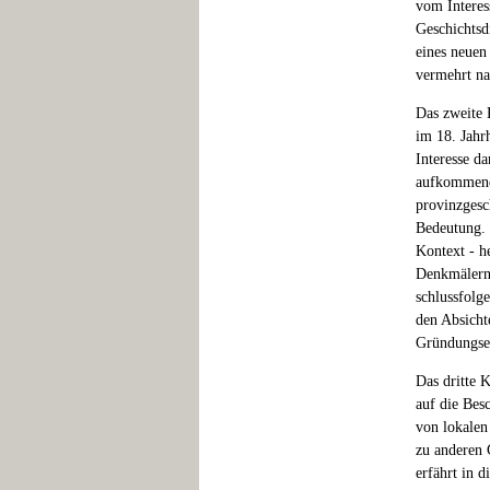
vom Interes
Geschichtsd
eines neuen
vermehrt nac
Das zweite 
im 18. Jahr
Interesse da
aufkommende
provinzgesc
Bedeutung. 
Kontext - h
Denkmälern 
schlussfolg
den Absicht
Gründungser
Das dritte 
auf die Bes
von lokalen
zu anderen 
erfährt in 