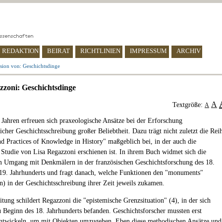
REDAKTION
BEIRAT
RICHTLINIEN
IMPRESSUM
ARCHIV
sion von: Geschichtsdinge
zzoni: Geschichtsdinge
A
Textgröße:
A
n Jahren erfreuen sich praxeologische Ansätze bei der Erforschung
icher Geschichtsschreibung großer Beliebtheit. Dazu trägt nicht zuletzt die Rei
nd Practices of Knowledge in History" maßgeblich bei, in der auch die
 Studie von Lisa Regazzoni erschienen ist. In ihrem Buch widmet sich die
 Umgang mit Denkmälern in der französischen Geschichtsforschung des 18.
19. Jahrhunderts und fragt danach, welche Funktionen den "monuments"
) in der Geschichtsschreibung ihrer Zeit jeweils zukamen.
itung schildert Regazzoni die "epistemische Grenzsituation" (4), in der sich
u Beginn des 18. Jahrhunderts befanden. Geschichtsforscher mussten erst
ntwickeln, um mit Objekten umzugehen. Eben diese methodischen Ansätze und