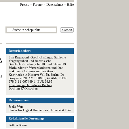
-
-
-
Presse
Partner
Datenschutz
Hilfe
Rezension über:
Lisa Regazzoni: Geschichtsdinge. Gallische
A
Vergangenheit und französische
Geschichtsforschung im 18. und frühen 19.
Jahrhundert (= Wissenskulturen und ihre
Praktiken / Cultures and Practices of
Knowledge in History; Vol. 5), Berlin: De
he
Gruyter 2020, XV + 508 S., 42 Abb., ISBN
978-3-11-067449-1, EUR 94,95
Inhaltsverzeichnis dieses Buches
Buch im KVK suchen
Rezension von:
Joëlle Weis
Center for Digital Humanities, Universität Trier
Redaktionelle Betreuung:
Bettina Braun