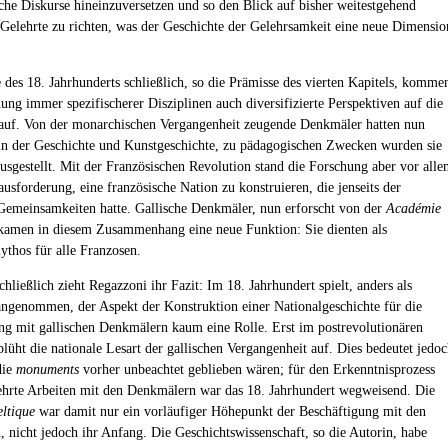
sche Diskurse hineinzuversetzen und so den Blick auf bisher weitestgehend
Gelehrte zu richten, was der Geschichte der Gelehrsamkeit eine neue Dimensio
des 18. Jahrhunderts schließlich, so die Prämisse des vierten Kapitels, komme
dung immer spezifischerer Disziplinen auch diversifizierte Perspektiven auf die
uf. Von der monarchischen Vergangenheit zeugende Denkmäler hatten nun
 in der Geschichte und Kunstgeschichte, zu pädagogischen Zwecken wurden sie
usgestellt. Mit der Französischen Revolution stand die Forschung aber vor all
usforderung, eine französische Nation zu konstruieren, die jenseits der
emeinsamkeiten hatte. Gallische Denkmäler, nun erforscht von der
Académie
ekamen in diesem Zusammenhang eine neue Funktion: Sie dienten als
thos für alle Franzosen.
hließlich zieht Regazzoni ihr Fazit: Im 18. Jahrhundert spielt, anders als
ngenommen, der Aspekt der Konstruktion einer Nationalgeschichte für die
ng mit gallischen Denkmälern kaum eine Rolle. Erst im postrevolutionären
blüht die nationale Lesart der gallischen Vergangenheit auf. Dies bedeutet jedo
die
monuments
vorher unbeachtet geblieben wären; für den Erkenntnisprozess
ehrte Arbeiten mit den Denkmälern war das 18. Jahrhundert wegweisend. Die
ltique
war damit nur ein vorläufiger Höhepunkt der Beschäftigung mit den
 nicht jedoch ihr Anfang. Die Geschichtswissenschaft, so die Autorin, habe