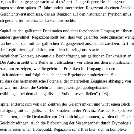
se, das ihm entgegengebracht wird (52-55). Die gestiegene Beachtung von
ingen seit dem späten 17. Jahrhundert interpretiert Regazzoni als einen Aspekt
 Geschichtsverständnisses, das als Reaktion auf den historischen Pyrrhonismus
h gesicherter historischer Erkenntnis suchte.
Kapitel ist den gallischen Denkmalen und dem forschenden Umgang mit ihnen
hundert gewidmet. Regazzoni stellt fest, dass von gelehrter Seite zunächst weni
ran bestand, sich mit der gallischen Vergangenheit auseinanderzusetzen. Erst mi
r Legitimierungsfunktion, vor allem im religions- sowie
hichtlichen Kontext, gewann die Beschäftigung mit gallischen Denkmälern an
Die Autorin zieht eine Reihe an Fallstudien - vor allem aus dem monastischen
eran, um zu zeigen, wie die gelehrten Praktiken im Umgang mit den
sich änderten und folglich auch andere Ergebnisse produzierten. Sie
ert, dass das hermeneutische Potenzial der materiellen Zeugnisse abhängig von
en war, mit denen die Gelehrten "ihre jeweiligen apologetischen
zählungen bei dem alten gallischen Volk ansetzen ließen" (203).
Kapitel entfernt sich von den Zentren der Gelehrsamkeit und wirft einen Blick
chäftigung mit den gallischen Denkmälern in der Provinz. Aus der Perspektive
 Gelehrten, die die Denkmäler vor Ort besichtigen konnten, wurden die Objekt
Geschichtsdingen. Auch die Erforschung der Vergangenheit durch Etymologie
diesen Kreisen einen Höhepunkt. Regazzoni schafft es hier, sich in komplexe