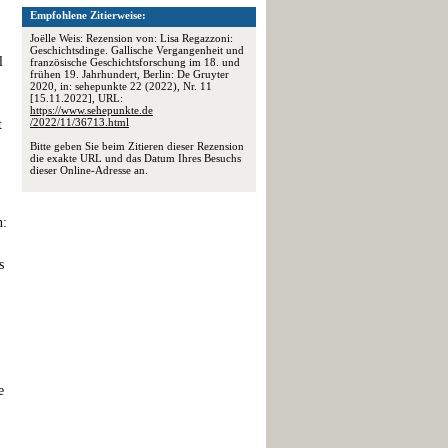
Empfohlene Zitierweise:
Joëlle Weis: Rezension von: Lisa Regazzoni:
Geschichtsdinge. Gallische Vergangenheit und
l
französische Geschichtsforschung im 18. und
frühen 19. Jahrhundert, Berlin: De Gruyter
2020, in: sehepunkte 22 (2022), Nr. 11
[15.11.2022], URL:
https://www.sehepunkte.de
/2022/11/36713.html
t
Bitte geben Sie beim Zitieren dieser Rezension
die exakte URL und das Datum Ihres Besuchs
dieser Online-Adresse an.
n:
s
e