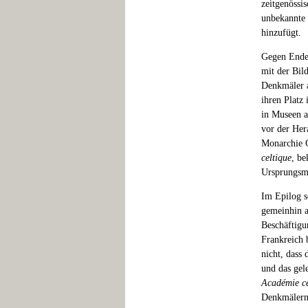
zeitgenössi
unbekannte 
hinzufügt.
Gegen Ende 
mit der Bil
Denkmäler a
ihren Platz
in Museen a
vor der Hera
Monarchie G
celtique
, b
Ursprungsmy
Im Epilog sc
gemeinhin a
Beschäftigu
Frankreich 
nicht, dass 
und das gel
Académie ce
Denkmälern,