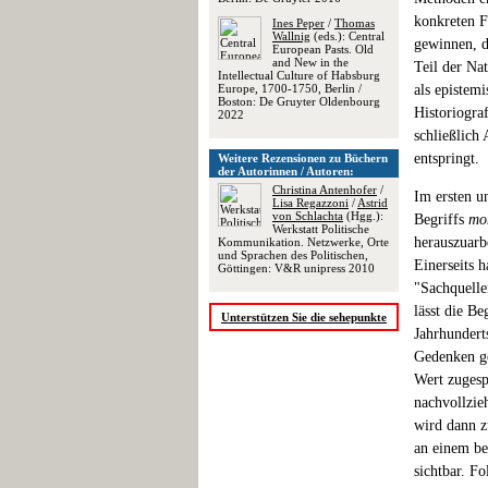
konkreten F
Ines Peper
/
Thomas
Wallnig
(eds.): Central
gewinnen, d
European Pasts. Old
and New in the
Teil der Na
Intellectual Culture of Habsburg
Europe, 1700-1750, Berlin /
als epistem
Boston: De Gruyter Oldenbourg
Historiogra
2022
schließlich
entspringt.
Weitere Rezensionen zu Büchern
der Autorinnen / Autoren:
Christina Antenhofer
/
Im ersten u
Lisa Regazzoni
/
Astrid
von Schlachta
(Hgg.):
Begriffs
mo
Werkstatt Politische
herauszuarb
Kommunikation. Netzwerke, Orte
und Sprachen des Politischen,
Einerseits 
Göttingen: V&R unipress 2010
"Sachquelle
lässt die Be
Unterstützen Sie die sehepunkte
Jahrhundert
Gedenken ge
Wert zugesp
nachvollzie
wird dann z
an einem be
sichtbar. Fo