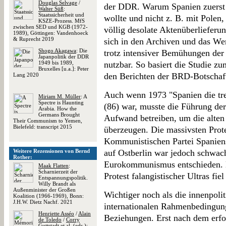
Douglas Selvage
/
der DDR. Warum Spanien zuerst 
Walter Süß
:
Staatssicherheit und
wollte und nicht z. B. mit Polen, 
KSZE-Prozess. MfS
zwischen SED und KGB (1972-
völlig desolate Aktenüberlieferu
1989), Göttingen: Vandenhoeck
& Ruprecht 2019
sich in den Archiven und das We
Shogo Akagawa
: Die
trotz intensiver Bemühungen der 
Japanpolitik der DDR
1949 bis 1989,
nutzbar. So basiert die Studie 
Bruxelles [u.a.]: Peter
den Berichten der BRD-Botschaf
Lang 2020
Auch wenn 1973 "Spanien die tre
Miriam M. Müller
: A
Spectre is Haunting
(86) war, musste die Führung de
Arabia. How the
Germans Brought
Aufwand betreiben, um die alten
Their Communism to Yemen,
Bielefeld: transcript 2015
überzeugen. Die massivsten Prot
Kommunistischen Partei Spaniens, 
Weitere Rezensionen von Bernd
auf Ostberlin war jedoch schwach
Rother:
Eurokommunismus entschieden. E
Maak Flatten
:
Scharnierzeit der
Protest falangistischer Ultras fie
Entspannungspolitik.
Willy Brandt als
Außenminister der Großen
Wichtiger noch als die innenpoli
Koalition (1966-1969), Bonn:
J.H.W. Dietz Nachf. 2021
internationalen Rahmenbedingung
Henriette Asséo
/
Alain
Beziehungen. Erst nach dem erfo
de Toledo
/
Corry
Guttstadt
et al. (eds.):