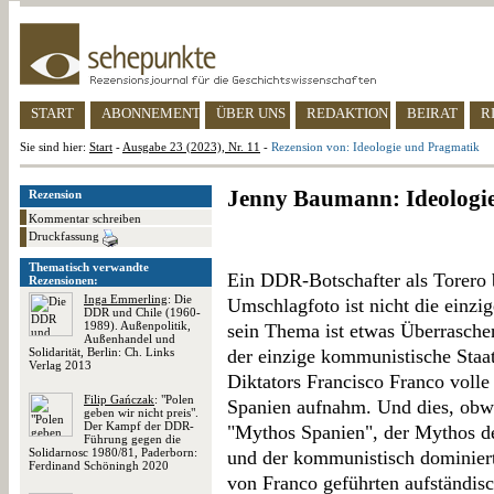
START
ABONNEMENT
ÜBER UNS
REDAKTION
BEIRAT
R
Sie sind hier:
Start
-
Ausgabe 23 (2023), Nr. 11
-
Rezension von: Ideologie und Pragmatik
Jenny Baumann: Ideologi
Rezension
Kommentar schreiben
Druckfassung
Thematisch verwandte
Ein DDR-Botschafter als Torero 
Rezensionen:
Inga Emmerling
: Die
Umschlagfoto ist nicht die einzi
DDR und Chile (1960-
1989). Außenpolitik,
sein Thema ist etwas Überrasche
Außenhandel und
Solidarität, Berlin: Ch. Links
der einzige kommunistische Staat
Verlag 2013
Diktators Francisco Franco voll
Filip Gańczak
: "Polen
Spanien aufnahm. Und dies, obwo
geben wir nicht preis".
Der Kampf der DDR-
"Mythos Spanien", der Mythos d
Führung gegen die
Solidarnosc 1980/81, Paderborn:
und der kommunistisch dominiert
Ferdinand Schöningh 2020
von Franco geführten aufständis