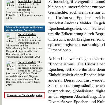
Periodenbegriffe eigentlich unmö
Peter Blickle
/
Rudolf
Schlögl
(Hgg.): Die
bleiben sie unverzichtbar zur pr
Säkularisation im
Prozess der
Geschichte, auch wenn sie nur un
Säkularisierung Europas,
Epfendorf: bibliotheca academica
und Unsinn von Epochenbezeichn
2005
zunächst Andreas Mahler. Es ge
Weitere Rezensionen zu Büchern
Epochenkategorien, von "Schwel
der Autorinnen / Autoren:
um die Etikettierung durch Begr
Cornel Zwierlein
:
Discorso et Lex Dei.
untersucht nicht Ereignisse, sond
Die Entstehung neuer
Denkrahmen im 16.
epistemologischen, narratologisc
Jahrhundert und die
Wahrnehmung der französischen
Dimensionen.
Religionskriege in Italien und
Deutschland, Göttingen:
Vandenhoeck & Ruprecht 2006
Achim Landwehr diagnostiziert u
Cornel Zwierlein
: The
"Epochalismus". Die Historie be
Political Thought of
the French League and
Epochen, reifiziere ihn aber denn
Rome 1585-1589.
De
justa populi gallici ab Henrico
Einheitlichkeit einer Epoche leb
tertio defectione
and
De justa
Henrici tertii abdicatione
(Jean
anderen. Dieser Kontrast werde 
Boucher, 1589), Genève: Droz
2016
Selbstbeobachtung ständig neue 
postmoderne, globalisierte, digit
Unterstützen Sie die sehepunkte
an der eigenen Abschaffung. Dies
Diversität von Epochen und Kult