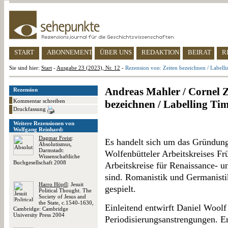
START
ABONNEMENT
ÜBER UNS
REDAKTION
BEIRAT
R
Sie sind hier:
Start
-
Ausgabe 23 (2023), Nr. 12
-
Rezension von: Zeiten bezeichnen / Labell
Andreas Mahler / Cornel Z
Rezension
Kommentar schreiben
bezeichnen / Labelling Ti
Druckfassung
Weitere Rezensionen von
Wolfgang Reinhard:
Dagmar Freist
:
Es handelt sich um das Gründu
Absolutismus,
Darmstadt:
Wolfenbütteler Arbeitskreises Fr
Wissenschaftliche
Buchgesellschaft 2008
Arbeitskreise für Renaissance- 
sind. Romanistik und Germanistik
Harro Höpfl
: Jesuit
gespielt.
Political Thought. The
Society of Jesus and
the State, c.1540-1630,
Einleitend entwirft Daniel Wool
Cambridge: Cambridge
University Press 2004
Periodisierungsanstrengungen. Er