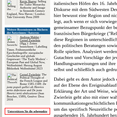
Kevin Sharpe
: Selling
italienischen Höfen des 16. Jahr
the Tudor Monarchy.
Authority and Image
Diskurse mit dem Südwesten Deu
in Sixteenth-Century
England, New Haven / London:
hier bewusst eine Region und nic
Yale University Press 2009
legt, auch wenn er sich vorwiege
gemeinsamer Bezugspunkt der be
Weitere Rezensionen zu Büchern
französischen Bürgerkriege ("Re
der Autorinnen / Autoren:
Andreas Mahler
/
diese Regionen in unterschiedlic
Cornel Zwierlein
(Hgg.): Zeiten
den politischen Beratungen sowie
bezeichnen / Labelling
Times. Frühneuzeitliche
Rolle spielten. Analysiert werden
Epochenbegriffe: europäische
Geschichte und globale
Gutachten und Vorschläge der je
Gegenwart / The 'Early Modern' -
European Past and Global Now,
Handlungsanweisungen und ihre 
Wolfenbüttel: Herzog August
Bibliothek Wolfenbüttel 2023
selbst und schließlich auch gedr
Cornel Zwierlein
: The
Political Thought of
Dabei geht es dem Autor jedoch e
the French League and
Rome 1585-1589.
De
auf der Ebene des Ereignisablauf
justa populi gallici ab Henrico
tertio defectione
and
De justa
Erklärung der Art und Weise, wi
Henrici tertii abdicatione
(Jean
Zwierlein geht also mit einer w
Boucher, 1589), Genève: Droz
2016
kommunikationsgeschichtlichen P
um das spezifisch Neuzeitliche p
Unterstützen Sie die sehepunkte
ausgehenden 16. Jahrhundert hera