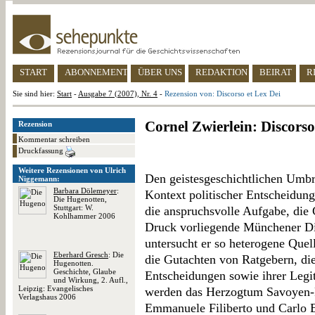
START
ABONNEMENT
ÜBER UNS
REDAKTION
BEIRAT
R
Sie sind hier:
Start
-
Ausgabe 7 (2007), Nr. 4
-
Rezension von: Discorso et Lex Dei
Cornel Zwierlein: Discorso
Rezension
Kommentar schreiben
Druckfassung
Weitere Rezensionen von Ulrich
Den geistesgeschichtlichen Umbr
Niggemann:
Barbara Dölemeyer
:
Kontext politischer Entscheidung
Die Hugenotten,
Stuttgart: W.
die anspruchsvolle Aufgabe, die 
Kohlhammer 2006
Druck vorliegende Münchener Diss
untersucht er so heterogene Que
Eberhard Gresch
: Die
die Gutachten von Ratgebern, die
Hugenotten.
Geschichte, Glaube
Entscheidungen sowie ihrer Legi
und Wirkung, 2. Aufl.,
Leipzig: Evangelisches
werden das Herzogtum Savoyen-
Verlagshaus 2006
Emmanuele Filiberto und Carlo E