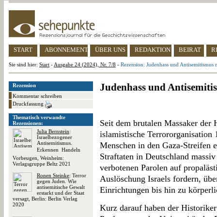
START
ABONNEMENT
ÜBER UNS
REDAKTION
BEIRAT
R
Sie sind hier:
Start
-
Ausgabe 24 (2024), Nr. 7/8
-
Rezension: Judenhass und Antisemitismus
Judenhass und Antisemiti
Rezension
Kommentar schreiben
Druckfassung
Thematisch verwandte
Seit dem brutalen Massaker der 
Rezensionen:
Julia Bernstein
:
islamistische Terrororganisation
Israelbezogener
Antisemitismus.
Menschen in den Gaza-Streifen en
Erkennen  Handeln 
Straftaten in Deutschland massiv
Vorbeugen, Weinheim:
Verlagsgruppe Beltz 2021
verbotenen Parolen auf propaläst
Ronen Steinke
: Terror
Auslöschung Israels fordern, übe
gegen Juden. Wie
antisemitische Gewalt
Einrichtungen bis hin zu körperl
erstarkt und der Staat
versagt, Berlin: Berlin Verlag
2020
Kurz darauf haben der Historiker