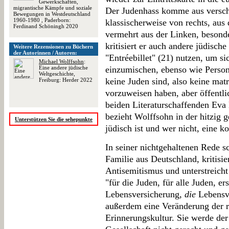
Gewerkschaften,
migrantische Kämpfe und soziale
Der Judenhass komme aus versch
Bewegungen in Westdeutschland
1960-1980 , Paderborn:
klassischerweise von rechts, aus
Ferdinand Schöningh 2020
vermehrt aus der Linken, besond
kritisiert er auch andere jüdische 
Weitere Rezensionen zu Büchern
der Autorinnen / Autoren:
"Entréebillet" (21) nutzen, um si
Michael Wolffsohn
:
Eine andere jüdische
einzumischen, ebenso wie Persone
Weltgeschichte,
keine Juden sind, also keine ma
Freiburg: Herder 2022
vorzuweisen haben, aber öffentlic
beiden Literaturschaffenden Ev
bezieht Wolffsohn in der hitzig 
Unterstützen Sie die sehepunkte
jüdisch ist und wer nicht, eine ko
In seiner nichtgehaltenen Rede sc
Familie aus Deutschland, kritisi
Antisemitismus und unterstreicht 
"für die Juden, für alle Juden, e
Lebensversicherung,
die
Lebensve
außerdem eine Veränderung der r
Erinnerungskultur. Sie werde de