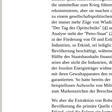
die unmittelbar zum Krieg führ
rekonstruieren, aber sie machen 
zu einem gesellschaftspolitisch
der immer mehr Züge von Wladi
"Der Tag des Opritschniks" [
4
] 
Analyse steht der "Petro-Staat" 
in der Förderung von Öl und Erd
Industrien, so Etkind, sei ledigli
Bevölkerung beschäftigt, währen
Hälfte des Staatshaushalts finanz
seien aber nicht die Industrien,
der fossilen Energieträger widmen
mit ihren Gewaltapparaten den r
garantierten. So hatte bereits d
beispiellosen Aufwuchs von Militä
zum Markenzeichen der Breschn
Wo aber die Extraktion von Rohst
Bevölkerung die primäre Quelle d
Etkind, sind die Folgen ein korru