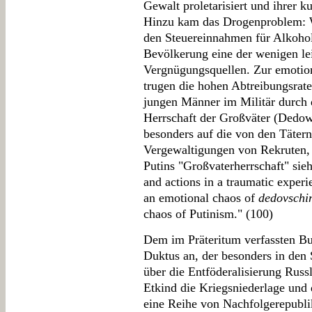
Gewalt proletarisiert und ihrer ku
Hinzu kam das Drogenproblem: W
den Steuereinnahmen für Alkohol
Bevölkerung eine der wenigen le
Vergnügungsquellen. Zur emotio
trugen die hohen Abtreibungsrate
jungen Männer im Militär durch d
Herrschaft der Großväter (Dedows
besonders auf die von den Tätern
Vergewaltigungen von Rekruten, 
Putins "Großvaterherrschaft" sieh
and actions in a traumatic experie
an emotional chaos of
dedovschi
chaos of Putinism." (100)
Dem im Präteritum verfassten Buc
Duktus an, der besonders in den 
über die Entföderalisierung Russl
Etkind die Kriegsniederlage und d
eine Reihe von Nachfolgerepublik