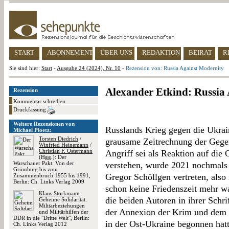
START
ABONNEMENT
ÜBER UNS
REDAKTION
BEIRAT
R
Sie sind hier:
Start
-
Ausgabe 24 (2024), Nr. 10
-
Rezension von: Russia Against Modernity
Alexander Etkind: Russia
Rezension
Kommentar schreiben
Druckfassung
Weitere Rezensionen von
Russlands Krieg gegen die Ukraine
Michael Ploetz:
Torsten Diedrich
/
grausame Zeitrechnung der Gege
Winfried Heinemann
/
Christian F. Ostermann
Angriff sei als Reaktion auf di
(Hgg.): Der
Warschauer Pakt. Von der
verstehen, wurde 2021 nochmals
Gründung bis zum
Gregor Schöllgen vertreten, also 
Zusammenbruch 1955 bis 1991,
Berlin: Ch. Links Verlag 2009
schon keine Friedenszeit mehr wa
Klaus Storkmann
:
die beiden Autoren in ihrer Schrif
Geheime Solidarität.
Militärbeziehungen
der Annexion der Krim und dem 
und Militärhilfen der
DDR in die "Dritte Welt", Berlin:
in der Ost-Ukraine begonnen hatt
Ch. Links Verlag 2012