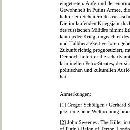
eingetreten. Aufgrund der enorme
Gewohnheit in Putins Armee, die
hält er ein Scheitern des russisc
Die im laufenden Kriegsjahr doch
des russischen Militärs nimmt E
kann jeder Krieg, ungeachtet de
und Halbherzigkeit verloren gehe
Zukunft richtig prognostiziert, m
Dennoch liefert er die scharfsinn
kriminellen Petro-Staates, der si
politischen und kulturellen Ausl
hat.
Anmerkungen
:
[
1
] Gregor Schöllgen / Gerhard 
jetzt eine neue Weltordnung bra
[
2
] John Sweeney: The Killer in
of Putin's Reign of Terror, Lond