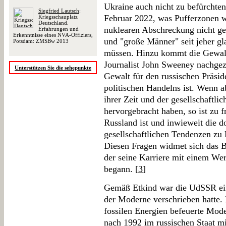
Ukraine auch nicht zu befürchte
Siegfried Lautsch
:
Februar 2022, was Pufferzonen wi
Kriegsschauplatz
Deutschland.
nuklearen Abschreckung nicht ge
Erfahrungen und
Erkenntnisse eines NVA-Offiziers,
und "große Männer" seit jeher g
Potsdam: ZMSBw 2013
müssen. Hinzu kommt die Gewalts
Journalist John Sweeney nachgeze
Unterstützen Sie die sehepunkte
Gewalt für den russischen Präside
politischen Handelns ist. Wenn 
ihrer Zeit und der gesellschaftlic
hervorgebracht haben, so ist zu f
Russland ist und inwieweit die d
gesellschaftlichen Tendenzen zu 
Diesen Fragen widmet sich das B
der seine Karriere mit einem We
begann. [
3
]
Gemäß Etkind war die UdSSR ei
der Moderne verschrieben hatte.
fossilen Energien befeuerte Mod
nach 1992 im russischen Staat m