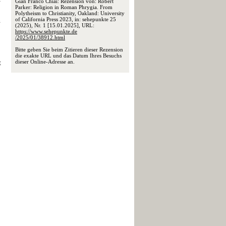
Gian Franco Chiai: Rezension von: Robert
Parker: Religion in Roman Phrygia. From
Polytheism to Christianity, Oakland: University
of California Press 2023, in: sehepunkte 25
n
(2025), Nr. 1 [15.01.2025], URL:
https://www.sehepunkte.de
/2025/01/38912.html
Bitte geben Sie beim Zitieren dieser Rezension
die exakte URL und das Datum Ihres Besuchs
dieser Online-Adresse an.
t