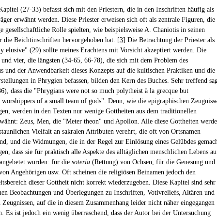
apitel (27-33) befasst sich mit den Priestern, die in den Inschriften häufig als
ger erwähnt werden. Diese Priester erweisen sich oft als zentrale Figuren, die
e gesellschaftliche Rolle spielten, wie beispielsweise A. Chaniotis in seinen
r die Beichtinschriften hervorgehoben hat. [
3
] Die Betrachtung der Priester als
ly elusive" (29) sollte meines Erachtens mit Vorsicht akzeptiert werden. Die
i und vier, die längsten (34-65, 66-78), die sich mit dem Problem des
s und der Anwendbarkeit dieses Konzepts auf die kultischen Praktiken und die
rstellungen in Phrygien befassen, bilden den Kern des Buches. Sehr treffend sa
36), dass die "Phrygians were not so much polytheist à la grecque but
s, worshippers of a small team of gods". Denn, wie die epigraphischen Zeugniss
igen, werden in den Texten nur wenige Gottheiten aus dem traditionellen
wähnt: Zeus, Men, die "Meter theon" und Apollon. Alle diese Gottheiten werd
staunlichen Vielfalt an sakralen Attributen verehrt, die oft von Ortsnamen
sind, und die Widmungen, die in der Regel zur Einlösung eines Gelübdes gemac
en, dass sie für praktisch alle Aspekte des alltäglichen menschlichen Lebens au
ngebetet wurden: für die
soteria
(Rettung) von Ochsen, für die Genesung und
von Angehörigen usw. Oft scheinen die religiösen Beinamen jedoch den
itsbereich dieser Gottheit nicht korrekt wiederzugeben. Diese Kapitel sind sehr
inen Beobachtungen und Überlegungen zu Inschriften, Votivreliefs, Altären und
en Zeugnissen, auf die in diesem Zusammenhang leider nicht näher eingegangen
. Es ist jedoch ein wenig überraschend, dass der Autor bei der Untersuchung