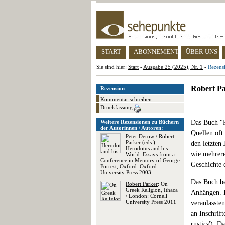
START
ABONNEMENT
ÜBER UNS
Sie sind hier:
Start
-
Ausgabe 25 (2025), Nr. 1
-
Rezens
Robert Pa
Rezension
Kommentar schreiben
Druckfassung
Weitere Rezensionen zu Büchern
Das Buch "R
der Autorinnen / Autoren:
Quellen oft
Peter Derow
/
Robert
Parker
(eds.):
den letzten
Herodotus and his
wie mehrere
World. Essays from a
Conference in Memory of George
Geschichte d
Forrest, Oxford: Oxford
University Press 2003
Das Buch be
Robert Parker
: On
Greek Religion, Ithaca
Anhängen. I
/ London: Cornell
University Press 2011
veranlassten
an Inschrift
rustics'). D