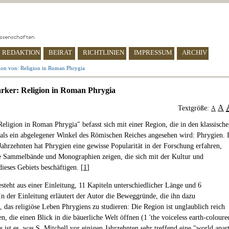
REDAKTION
BEIRAT
RICHTLINIEN
IMPRESSUM
ARCHIV
ion von: Religion in Roman Phrygia
rker: Religion in Roman Phrygia
A
Textgröße:
A
eligion in Roman Phrygia" befasst sich mit einer Region, die in den klassisch
 als ein abgelegener Winkel des Römischen Reiches angesehen wird: Phrygien. 
 Jahrzehnten hat Phrygien eine gewisse Popularität in der Forschung erfahren,
 Sammelbände und Monographien zeigen, die sich mit der Kultur und
ieses Gebiets beschäftigen. [
1
]
steht aus einer Einleitung, 11 Kapiteln unterschiedlicher Länge und 6
n der Einleitung erläutert der Autor die Beweggründe, die ihn dazu
, das religiöse Leben Phrygiens zu studieren: Die Region ist unglaublich reich
en, die einen Blick in die bäuerliche Welt öffnen (1 'the voiceless earth-coloure
as ist es, was S. Mitchell vor einigen Jahrzehnten sehr treffend eine "world apar