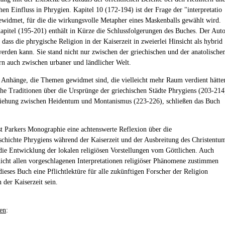
en Einfluss in Phrygien. Kapitel 10 (172-194) ist der Frage der "interpretatio
gewidmet, für die die wirkungsvolle Metapher eines Maskenballs gewählt wird.
Kapitel (195-201) enthält in Kürze die Schlussfolgerungen des Buches. Der Aut
 dass die phrygische Religion in der Kaiserzeit in zweierlei Hinsicht als hybrid
erden kann. Sie stand nicht nur zwischen der griechischen und der anatolische
rn auch zwischen urbaner und ländlicher Welt.
 Anhänge, die Themen gewidmet sind, die vielleicht mehr Raum verdient hätte
he Traditionen über die Ursprünge der griechischen Städte Phrygiens (203-214
iehung zwischen Heidentum und Montanismus (223-226), schließen das Buch
st Parkers Monographie eine achtenswerte Reflexion über die
schichte Phrygiens während der Kaiserzeit und der Ausbreitung des Christentu
die Entwicklung der lokalen religiösen Vorstellungen vom Göttlichen. Auch
cht allen vorgeschlagenen Interpretationen religiöser Phänomene zustimmen
dieses Buch eine Pflichtlektüre für alle zukünftigen Forscher der Religion
 der Kaiserzeit sein.
en
: