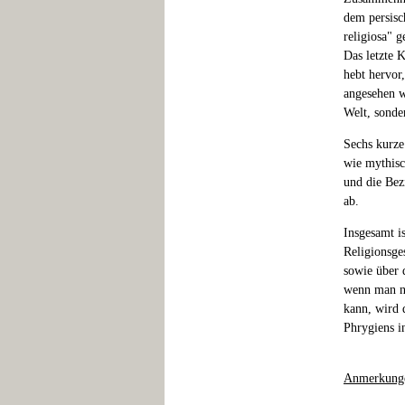
dem persisch
religiosa" 
Das letzte 
hebt hervor,
angesehen w
Welt, sonde
Sechs kurze
wie mythisc
und die Bez
ab.
Insgesamt i
Religionsge
sowie über 
wenn man ni
kann, wird 
Phrygiens in
Anmerkung