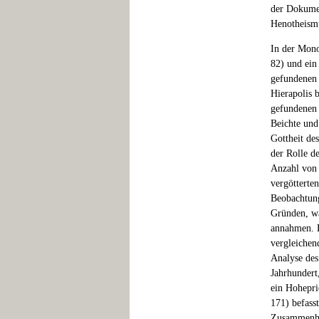
der Dokumen
Henotheismu
In der Mono
82) und ein
gefundenen 
Hierapolis 
gefundenen 
Beichte und
Gottheit des
der Rolle d
Anzahl von 
vergötterte
Beobachtung
Gründen, wa
annahmen. D
vergleichen
Analyse des
Jahrhundert
ein Hoheprie
171) befass
Zusammenhan