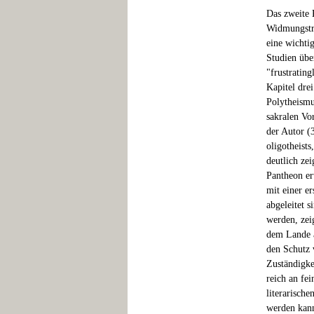
Das zweite K
Widmungsträ
eine wichtig
Studien übe
"frustrating
Kapitel dre
Polytheismu
sakralen Vo
der Autor (
oligotheist
deutlich ze
Pantheon er
mit einer er
abgeleitet 
werden, zeig
dem Lande a
den Schutz 
Zuständigke
reich an fe
literarisch
werden kann