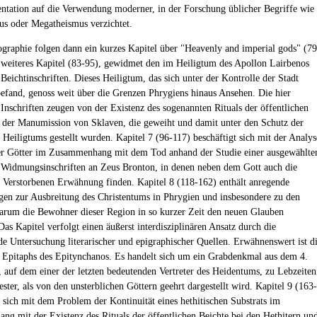
tation auf die Verwendung moderner, in der Forschung üblicher Begriffe wie
s oder Megatheismus verzichtet.
graphie folgen dann ein kurzes Kapitel über "Heavenly and imperial gods" (79
 weiteres Kapitel (83-95), gewidmet den im Heiligtum des Apollon Lairbenos
Beichtinschriften. Dieses Heiligtum, das sich unter der Kontrolle der Stadt
befand, genoss weit über die Grenzen Phrygiens hinaus Ansehen. Die hier
Inschriften zeugen von der Existenz des sogenannten Rituals der öffentlichen
 der Manumission von Sklaven, die geweiht und damit unter den Schutz der
 Heiligtums gestellt wurden. Kapitel 7 (96-117) beschäftigt sich mit der Analys
er Götter im Zusammenhang mit dem Tod anhand der Studie einer ausgewählte
Widmungsinschriften an Zeus Bronton, in denen neben dem Gott auch die
n Verstorbenen Erwähnung finden. Kapitel 8 (118-162) enthält anregende
en zur Ausbreitung des Christentums in Phrygien und insbesondere zu den
rum die Bewohner dieser Region in so kurzer Zeit den neuen Glauben
as Kapitel verfolgt einen äußerst interdisziplinären Ansatz durch die
de Untersuchung literarischer und epigraphischer Quellen. Erwähnenswert ist d
 Epitaphs des Epitynchanos. Es handelt sich um ein Grabdenkmal aus dem 4.
, auf dem einer der letzten bedeutenden Vertreter des Heidentums, zu Lebzeiten
ster, als von den unsterblichen Göttern geehrt dargestellt wird. Kapitel 9 (163-
t sich mit dem Problem der Kontinuität eines hethitischen Substrats im
g mit der Existenz des Rituals der öffentlichen Beichte bei den Hethitern un