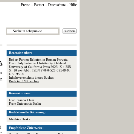
-
-
-
Presse
Partner
Datenschutz
Hilfe
Rezension über:
Robert Parker: Religion in Roman Phrygia.
A
From Polytheism to Christianity, Oakland:
University of California Press 2023, X + 255
S., 10 s/w-Abb., ISBN 978-0-520-39548-0,
en
GBP 95,00
Inhaltsverzeichnis dieses Buches
In
Buch im KVK suchen
Rezension von:
Gian Franco Chiai
Freie Universität Berlin
Redaktionelle Betreuung:
Matthias Haake
d
Empfohlene Zitierweise:
t"