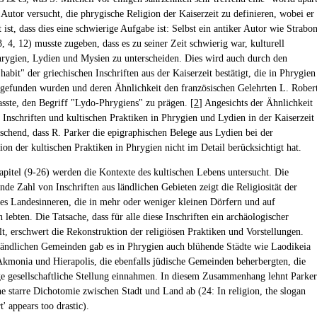
 Autor versucht, die phrygische Religion der Kaiserzeit zu definieren, wobei er
 ist, dass dies eine schwierige Aufgabe ist: Selbst ein antiker Autor wie Strabo
3, 4, 12) musste zugeben, dass es zu seiner Zeit schwierig war, kulturell
rygien, Lydien und Mysien zu unterscheiden. Dies wird auch durch den
habit" der griechischen Inschriften aus der Kaiserzeit bestätigt, die in Phrygien
gefunden wurden und deren Ähnlichkeit den französischen Gelehrten L. Rober
asste, den Begriff "Lydo-Phrygiens" zu prägen. [
2
] Angesichts der Ähnlichkeit
n Inschriften und kultischen Praktiken in Phrygien und Lydien in der Kaiserzeit
raschend, dass R. Parker die epigraphischen Belege aus Lydien bei der
ion der kultischen Praktiken in Phrygien nicht im Detail berücksichtigt hat.
apitel (9-26) werden die Kontexte des kultischen Lebens untersucht. Die
nde Zahl von Inschriften aus ländlichen Gebieten zeigt die Religiosität der
s Landesinneren, die in mehr oder weniger kleinen Dörfern und auf
lebten. Die Tatsache, dass für alle diese Inschriften ein archäologischer
lt, erschwert die Rekonstruktion der religiösen Praktiken und Vorstellungen.
ändlichen Gemeinden gab es in Phrygien auch blühende Städte wie Laodikeia
kmonia und Hierapolis, die ebenfalls jüdische Gemeinden beherbergten, die
ge gesellschaftliche Stellung einnahmen. In diesem Zusammenhang lehnt Parker
ne starre Dichotomie zwischen Stadt und Land ab (24: In religion, the slogan
t' appears too drastic).