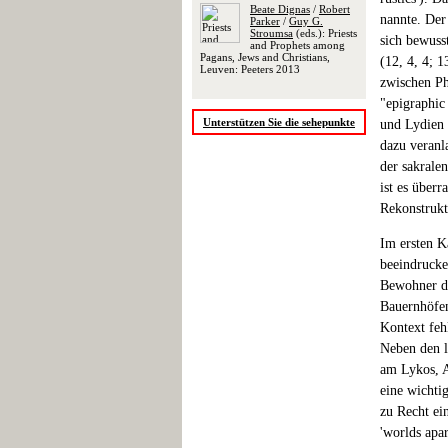
Beate Dignas
/
Robert
nannte. Der
Parker
/
Guy G.
Stroumsa
(eds.): Priests
sich bewusst
and Prophets among
Pagans, Jews and Christians,
(12, 4, 4; 1
Leuven: Peeters 2013
zwischen Ph
"epigraphic 
Unterstützen Sie die sehepunkte
und Lydien 
dazu veranl
der sakrale
ist es über
Rekonstrukt
Im ersten K
beeindrucke
Bewohner de
Bauernhöfen 
Kontext feh
Neben den l
am Lykos, A
eine wichti
zu Recht ei
'worlds apar