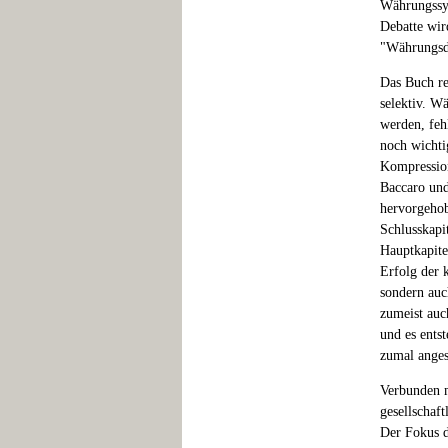
Währungssys
Debatte wird
"Währungsdu
Das Buch re
selektiv. W
werden, feh
noch wichti
Kompression
Baccaro und
hervorgeho
Schlusskapit
Hauptkapite
Erfolg der 
sondern auc
zumeist auc
und es ents
zumal anges
Verbunden m
gesellschaf
Der Fokus d