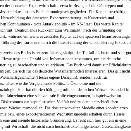
ren der deutschen Exportwirtschaft - etwa in Bezug auf die Gütertypen und
Absatzmärkte - ist das Buch chronologisch gegliedert. Ein Kapitel beschäftigt
r Herausbildung der deutschen Exportorientierung im Kaiserreich und
hen Kontinuitäten - trotz Autarkiepolitik - im NS-Staat. Das vierte Kapitel
 sich mit "Deutschlands Rückkehr zum Weltmarkt" nach der Gründung der
lik, während ein weiteres zentrales Kapitel auf die späteren Herausforderunge
inführung des Euros und durch die Intensivierung der Globalisierung fokussiert
nsweise des Buchs ist extrem faktengesättigt, der Tonfall nüchtern und sehr gu
h. Hesse trägt eine Unzahl von Informationen zusammen, um die deutsche
tierung zu beschreiben und zu erklären. Das Buch wird damit zur Pflichtlektür
jenigen, die sich für das deutsche Wirtschaftsmodell interessieren. Das gilt nicht
Wirtschaftsgeschichte (Hesses eigene Disziplin), sondern auch für
nschaften wie die Vergleichende Politische Ökonomie und die
soziologie. Hier hat die Beschäftigung mit dem deutschen Wirtschaftsmodell in
 drei Jahrzehnten eine sehr zentrale Rolle eingenommen, beispielsweise im
Diskussionen zur kapitalistischen Vielfalt und zu den unterschiedlichen
enen Wachstumsmodellen. Die dort entwickelten Modelle einer koordinierten
ie bzw. eines exportorientierten Wachstumsmodells erhalten durch Hesses
h eine umfassende historische Grundierung. Es reiht sich hier gut ein in eine
ng mit Wirtschaft, die nicht nach hochabstrakten allgemeinen Gesetzmäßigkeit