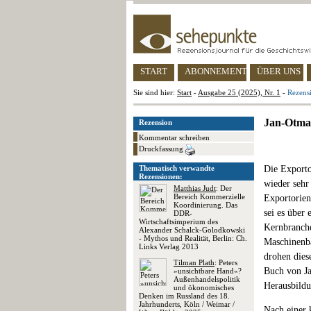
START
ABONNEMENT
ÜBER UNS
Sie sind hier:
Start
-
Ausgabe 25 (2025), Nr. 1
-
Rezens
Jan-Otmar
Rezension
Kommentar schreiben
Druckfassung
Thematisch verwandte
Die Exporto
Rezensionen:
wieder sehr 
Matthias Judt
: Der
Bereich Kommerzielle
Exportorien
Koordinierung. Das
sei es über
DDR-
Wirtschaftsimperium des
Kernbranche
Alexander Schalck-Golodkowski
- Mythos und Realität, Berlin: Ch.
Maschinenb
Links Verlag 2013
drohen dies
Tilman Plath
: Peters
Buch von Ja
»unsichtbare Hand«?
Außenhandelspolitik
Herausbildu
und ökonomisches
Denken im Russland des 18.
Jahrhunderts, Köln / Weimar /
Nach einer 