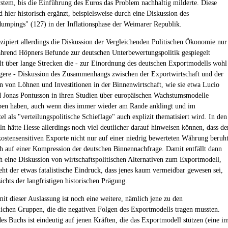
tem, bis die Einführung des Euros das Problem nachhaltig milderte. Diese
 hier historisch ergänzt, beispielsweise durch eine Diskussion des
mpings" (127) in der Inflationsphase der Weimarer Republik.
zipiert allerdings die Diskussion der Vergleichenden Politischen Ökonomie nur
ährend Höpners Befunde zur deutschen Unterbewertungspolitik gespiegelt
lt über lange Strecken die - zur Einordnung des deutschen Exportmodells wohl
gere - Diskussion des Zusammenhangs zwischen der Exportwirtschaft und der
 von Löhnen und Investitionen in der Binnenwirtschaft, wie sie etwa Lucio
 Jonas Pontusson in ihren Studien über europäischen Wachstumsmodelle
ben haben, auch wenn dies immer wieder am Rande anklingt und im
el als "verteilungspolitische Schieflage" auch explizit thematisiert wird. In den
ln hätte Hesse allerdings noch viel deutlicher darauf hinweisen können, dass de
kostensensitiven Exporte nicht nur auf einer niedrig bewerteten Währung beruht
h auf einer Kompression der deutschen Binnennachfrage. Damit entfällt dann
h eine Diskussion von wirtschaftspolitischen Alternativen zum Exportmodell,
teht der etwas fatalistische Eindruck, dass jenes kaum vermeidbar gewesen sei,
ichts der langfristigen historischen Prägung.
it dieser Auslassung ist noch eine weitere, nämlich jene zu den
tlichen Gruppen, die die negativen Folgen des Exportmodells tragen mussten.
es Buchs ist eindeutig auf jenen Kräften, die das Exportmodell stützen (eine i