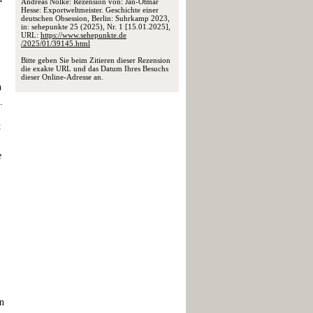
Andreas Nölke: Rezension von: Jan-Otmar
Hesse: Exportweltmeister. Geschichte einer
deutschen Obsession, Berlin: Suhrkamp 2023,
in: sehepunkte 25 (2025), Nr. 1 [15.01.2025],
URL:
https://www.sehepunkte.de
/2025/01/39145.html
Bitte geben Sie beim Zitieren dieser Rezension
die exakte URL und das Datum Ihres Besuchs
dieser Online-Adresse an.
n
.
t
e
en