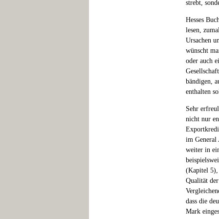
strebt, sond
Hesses Buch
lesen, zuma
Ursachen un
wünscht man
oder auch e
Gesellschaf
bändigen, a
enthalten s
Sehr erfreul
nicht nur e
Exportkredi
im General 
weiter in e
beispielsw
(Kapitel 5),
Qualität der
Vergleichen
dass die de
Mark einges