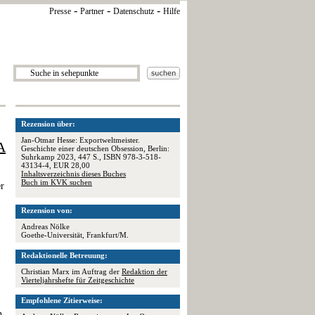
-
-
-
Presse
Partner
Datenschutz
Hilfe
Rezension über:
Jan-Otmar Hesse: Exportweltmeister.
A
Geschichte einer deutschen Obsession, Berlin:
Suhrkamp 2023, 447 S., ISBN 978-3-518-
43134-4, EUR 28,00
Inhaltsverzeichnis dieses Buches
Buch im KVK suchen
er
Rezension von:
Andreas Nölke
Goethe-Universität, Frankfurt/M.
Redaktionelle Betreuung:
Christian Marx im Auftrag der
Redaktion der
Vierteljahrshefte für Zeitgeschichte
Empfohlene Zitierweise:
n