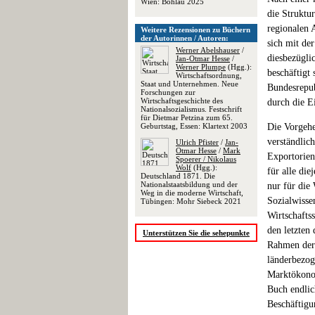
Wien: Böhlau 2025
die Struktu
regionalen 
Weitere Rezensionen zu Büchern
der Autorinnen / Autoren:
sich mit de
Werner Abelshauser
/
diesbezüglic
Jan-Otmar Hesse
/
Werner Plumpe
(Hgg.):
beschäftigt
Wirtschaftsordnung,
Staat und Unternehmen. Neue
Bundesrepub
Forschungen zur
Wirtschaftsgeschichte des
durch die E
Nationalsozialismus. Festschrift
für Dietmar Petzina zum 65.
Geburtstag, Essen: Klartext 2003
Die Vorgehe
verständlic
Ulrich Pfister
/
Jan-
Otmar Hesse
/
Mark
Exportorien
Spoerer / Nikolaus
Wolf
(Hgg.):
für alle die
Deutschland 1871. Die
Nationalstaatsbildung und der
nur für die 
Weg in die moderne Wirtschaft,
Sozialwisse
Tübingen: Mohr Siebeck 2021
Wirtschafts
den letzten
Unterstützen Sie die sehepunkte
Rahmen der 
länderbezog
Marktökonom
Buch endlic
Beschäftigu