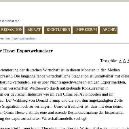
REDAKTION
BEIRAT
RICHTLINIEN
IMPRESSUM
ARCHIV
ion von: Exportweltmeister
 Hesse: Exportweltmeister
A
Textgröße:
A
rientierung der deutschen Wirtschaft ist in diesen Monaten in den Medien
präsent. Die langanhaltende wirtschaftliche Stagnation ist unmittelbar mit dies
tierung verbunden, sei es über Nachfrageschwäche in einigen Exportmärkten,
 einen verschärften Wettbewerb durch aufstrebende Konkurrenten in
n der deutschen Industrie wie im Fall China bei Automobilen und im
au. Der Wahlsieg von Donald Trump und die von ihm angekündigten Zölle
e Stagnation noch zu verlängern. Umso erfreulicher ist, dass mit dem neuen
n-Otmar Hesse erstmals eine umfassende Bestandsaufnahme der historischen
ng des exportorientierten Wirtschaftsmodells vorliegt.
kurzen Einführung in die Theorie internationaler Wirtschaftsbeziehungen und i