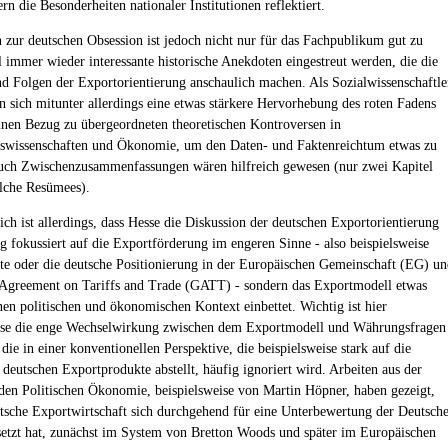
ern die Besonderheiten nationaler Institutionen reflektiert.
 zur deutschen Obsession ist jedoch nicht nur für das Fachpublikum gut zu
l immer wieder interessante historische Anekdoten eingestreut werden, die die
d Folgen der Exportorientierung anschaulich machen. Als Sozialwissenschaftle
 sich mitunter allerdings eine etwas stärkere Hervorhebung des roten Fadens
inen Bezug zu übergeordneten theoretischen Kontroversen in
tswissenschaften und Ökonomie, um den Daten- und Faktenreichtum etwas zu
uch Zwischenzusammenfassungen wären hilfreich gewesen (nur zwei Kapitel
olche Resümees).
ich ist allerdings, dass Hesse die Diskussion der deutschen Exportorientierung
ng fokussiert auf die Exportförderung im engeren Sinne - also beispielsweise
te oder die deutsche Positionierung in der Europäischen Gemeinschaft (EG) u
Agreement on Tariffs and Trade (GATT) - sondern das Exportmodell etwas
inen politischen und ökonomischen Kontext einbettet. Wichtig ist hier
eise die enge Wechselwirkung zwischen dem Exportmodell und Währungsfragen
 die in einer konventionellen Perspektive, die beispielsweise stark auf die
 deutschen Exportprodukte abstellt, häufig ignoriert wird. Arbeiten aus der
den Politischen Ökonomie, beispielsweise von Martin Höpner, haben gezeigt,
utsche Exportwirtschaft sich durchgehend für eine Unterbewertung der Deutsch
etzt hat, zunächst im System von Bretton Woods und später im Europäischen