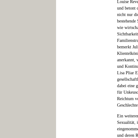
Louise Reve
und betont d
nicht nur d
bestehende 
wie wirtsch
Sichtbarkeit
Familienstr
bemerkt Jul
Klientelkön
anerkannt, 
und Kontinu
Lisa Pliar 
gesellschaf
dabei eine 
für Unkeusc
Reichtum vo
Geschlechte
Ein weitere
Sexualität, 
eingenommen
und deren R