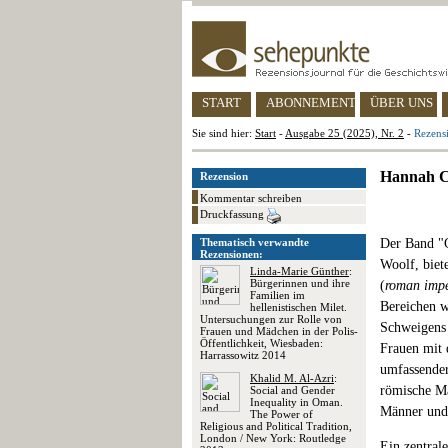
START
ABONNEMENT
ÜBER UNS
Sie sind hier:
Start
-
Ausgabe 25 (2025), Nr. 2
-
Rezens
Hannah Co
Rezension
Kommentar schreiben
Druckfassung
Thematisch verwandte
Der Band "
Rezensionen:
Woolf, biet
Linda-Marie Günther
:
Bürgerinnen und ihre
(
roman impe
Familien im
Bereichen w
hellenistischen Milet.
Untersuchungen zur Rolle von
Schweigens 
Frauen und Mädchen in der Polis-
Öffentlichkeit, Wiesbaden:
Frauen mit 
Harrassowitz 2014
umfassender
Khalid M. Al-Azri
:
römische Ma
Social and Gender
Inequality in Oman.
Männer und 
The Power of
Religious and Political Tradition,
London / New York: Routledge
Ein zentrale