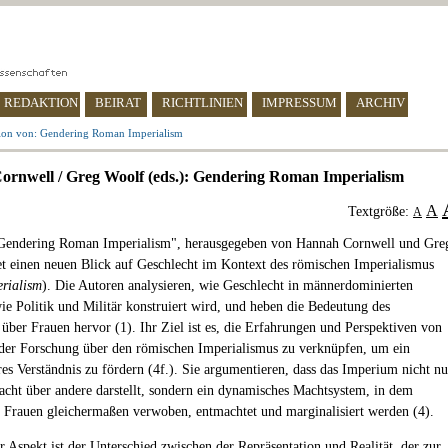
REDAKTION
BEIRAT
RICHTLINIEN
IMPRESSUM
ARCHIV
ion von: Gendering Roman Imperialism
rnwell / Greg Woolf (eds.): Gendering Roman Imperialism
A
Textgröße:
A
Gendering Roman Imperialism", herausgegeben von Hannah Cornwell und Gre
et einen neuen Blick auf Geschlecht im Kontext des römischen Imperialismus
rialism
). Die Autoren analysieren, wie Geschlecht in männerdominierten
ie Politik und Militär konstruiert wird, und heben die Bedeutung des
über Frauen hervor (1). Ihr Ziel ist es, die Erfahrungen und Perspektiven von
der Forschung über den römischen Imperialismus zu verknüpfen, um ein
es Verständnis zu fördern (4f.). Sie argumentieren, dass das Imperium nicht nu
cht über andere darstellt, sondern ein dynamisches Machtsystem, in dem
Frauen gleichermaßen verwoben, entmachtet und marginalisiert werden (4).
r Aspekt ist der Unterschied zwischen der Repräsentation und Realität, der zur