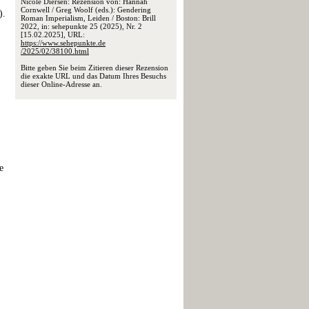
Nicole Diersen: Rezension von: Hannah
Cornwell / Greg Woolf (eds.): Gendering
).
Roman Imperialism, Leiden / Boston: Brill
2022, in: sehepunkte 25 (2025), Nr. 2
[15.02.2025], URL:
https://www.sehepunkte.de
/2025/02/38100.html
Bitte geben Sie beim Zitieren dieser Rezension
die exakte URL und das Datum Ihres Besuchs
dieser Online-Adresse an.
e
.