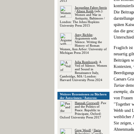
2013
kontinuierl
Jacqueline Fabre-Serris
/
Alison Keith
(eds.):
Die Beitrag
Women and War in
darstellung
Antiquity, Baltimore /
London: The Johns Hopkins
späten Kais
University Press 2015
das die ges
Amy Richlin
:
Unterschied
Arguments with
Silence. Writing the
History of Roman
Fraglich is
Women, Ann Arbor: University of
Michigan Press 2014
neuartig gil
Beiträgen wi
Julia Rombough
: A
Veil of Silence. Women
Kontexten, 
and Sound in
Beerdigunge
Renaissance Italy,
Cambridge, MA / London:
Caesars Gra
Harvard University Press 2024
Turiae
demon
exempla
, d
Weitere Rezensionen zu Büchern
von Frauen 
der Autorinnen / Autoren:
Hannah Cornwell
:
Pax
"Together w
and the Politics of
Peace. Republic to
Webb und Lo
Principate, Oxford:
weiblicher 
Oxford University Press 2017
Sie zeigen,
Ahnenmasken
Greg Woolf
/
Ilaria
Bultrighini
/
Camilla