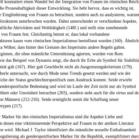
ll konstatiert einen Wandel bei der Integration von Frauen im römischen Reich
ie Prozesshaftigkeit dieser Entwicklung. Sie hebt hervor, dass es wichtig ist,
ie Eingliederung von Frauen zu betrachten, sondern auch zu analysieren, warum
Strukturen unterbrochen wurden. Dabei unterscheidet er verschiedene Aspekte,
aftliche Aktivitäten und Wohltätigkeit (148f.) und stellt eine zunehmende
 von Frauen fest. Gleichzeitig betont er, dass lokal vorhandene
ukturen kaum vom römischen Imperialismus beeinflusst wurden (160). Ähnlich
ia Wilker, dass hinter den Grenzen des Imperiums andere Regeln galten.
iginnen, die ohne männliche Unterstützung agierten, wurden von Rom
wie das Beispiel von Dynamis zeigt, die durch ihr Erbe als Symbol für Stabilitä
ität galt (167). Hier galt Geschlecht nicht als Ausgrenzungskriterium (179).
Eberle untersucht, wie durch Mode neue Trends gesetzt werden und wie der
tliche der Status geschlechterspezifisch zum Ausdruck kommt. Seide erwirbt
genderspezifische Bedeutung und wird im Laufe der Zeit nicht nur als Symbol
hheit oder Unreinheit betrachtet (203), sondern steht auch für die
virtus
und de
n Männern (212-216). Seide ermöglicht somit die Schaffung neuer
rtypen (217).
r Marker für den römischen Imperialismus sind die Aspekte Liebe und
in denen eine viktimisierende Perspektive auf Frauen in der antiken Literatur
 wird. Michael J. Taylor identifiziert die männliche sexuelle Enthaltsamkeit
egulierung als genderspezifischen Marker für die Republik, exemplifiziert dur