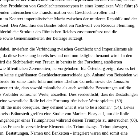
ichen Produktion von Geschlechterstereotypen in einer komplexen Welt führt (8
enden untersuchen die Transformation von Geschlechterrollen und -
en im Kontext imperialistischer Macht zwischen der mittleren Republik und der
erzeit. Den Abschluss des Bandes bildet ein Nachwort von Rebecca Flemming,
chlechtliche Struktur des Römischen Reiches zusammenfasst und die
e sowie Gemeinsamkeiten der Beiträge aufzeigt.
t dabei, inwiefern die Verbindung zwischen Geschlecht und Imperialismus als
t, da diese Beziehung bereits bestand und nun lediglich benannt wird. In den
rd die Sichtbarkeit von Frauen in bereits in der Forschung etablierten
wie öffentlichen Zeremonien, hervorgehoben. Ida Östenberg zeigt, dass es bei
n keine signifikanten Geschlechterunterschiede gab. Anhand von Beispielen wi
brede für seine Tante Iulia und seine Ehefrau Cornelia sowie der
Laudatio
striert sie, dass sowohl männliche als auch weibliche Bestattungen auf die
ie Vorbilder römischer Werte, abzielten. Dies verdeutlicht, dass die Bestattungen
eine wesentliche Rolle bei der Formung römischer Werte spielten (39):
ith the male obsequies, they defined what it was to be a Roman" (54). Lewis
visa Brännstedt greifen eine Studie von Marleen Flory auf, um die Rolle
Angehöriger eines Triumphators während dessen Triumphs zu untersuchen (60)
 dass Frauen in verschiedene Elemente des Triumphzugs - Triumphwagen,
, Bestattungen, Namen und Banketten - integriert waren und somit eine