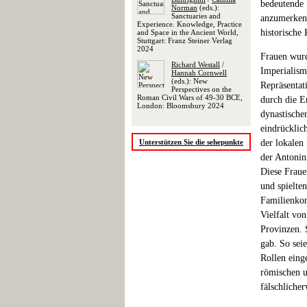
bedeutende R
Norman
(eds.):
Sanctuaries and
anzumerken 
Experience. Knowledge, Practice
historische
and Space in the Ancient World,
Stuttgart: Franz Steiner Verlag
2024
Frauen wurd
Richard Westall
/
Imperialism
Hannah Cornwell
(eds.): New
Repräsentat
Perspectives on the
Roman Civil Wars of 49-30 BCE,
durch die E
London: Bloomsbury 2024
dynastische
eindrücklic
Unterstützen Sie die sehepunkte
der lokalen
der Antonin
Diese Fraue
und spielten
Familienkon
Vielfalt vo
Provinzen. 
gab. So sei
Rollen eing
römischen un
fälschliche