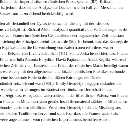
olle in der imperialistischen römischen Praxis spielten (87). Kritisch
ist jedoch, dass bei der Analyse der Quellen, wie im Fall von Messalina, der
 Kontext nur unzureichend berücksichtigt wird.
en als Bestandteil der Dynastie betrachtet, die eng mit der Idee des
us verknüpft ist. Richard Alston analysiert quantitativ die Veränderungen in der
ion von Frauen im römischen Genderdiskurs der augusteischen Zeit, die stark
ntstehung des Prinzipats beeinflusst wurde (96). Er betont, dass das Konzept de
n Repräsentation die Hervorhebung von Kaiserfrauen erfordere, was er
h am Beispiel von Livia verdeutlicht (111). Sanna Joska beobachtet, dass Fraue
 Elite, wie Julia Antonia Eurydice, Flavia Papiane und Annia Regilla, während
ischen Zeit aktiv am Entstehen und Erhalt der römischen Macht beteiligt waren
n waren eng mit den allgemeinen und lokalen politischen Praktiken verbunden
 eine bedeutende Rolle in der familiären Patronage, die für die
tinuität entscheidend war (198f.). Emily Hemelrijk hingegen diskutiert die
n weiblichen Erfahrungen im Kontext der römischen Herrschaft in den
Sie zeigt, dass es regionale Unterschiede in der öffentlichen Präsenz von Fraue
en Frauen im Mittelmeerraum gemäß Inschriftenmaterial stärker in öffentlichen
ebunden als in den nördlichen Provinzen. Hemelrijk hebt die Mischung aus
d lokalen Traditionen hervor und stellt fest, dass alle Frauen, anders als
rweise angenommen, vom römischen Imperialismus betroffen waren.