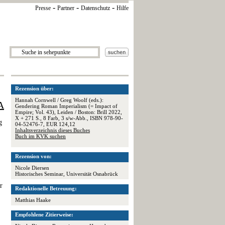
-
-
-
Presse
Partner
Datenschutz
Hilfe
Rezension über:
Hannah Cornwell / Greg Woolf (eds.):
A
Gendering Roman Imperialism (= Impact of
Empire; Vol. 43), Leiden / Boston: Brill 2022,
X + 271 S., 8 Farb, 3 s/w-Abb., ISBN 978-90-
g
04-52476-7, EUR 124,12
Inhaltsverzeichnis dieses Buches
Buch im KVK suchen
Rezension von:
Nicole Diersen
Historisches Seminar, Universität Osnabrück
r
Redaktionelle Betreuung:
Matthias Haake
Empfohlene Zitierweise: