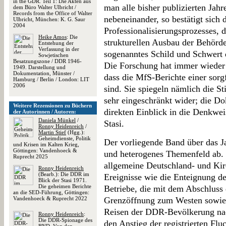
in the GDR. Teil 1: Die Akten aus
man alle bisher publizierten Jahr
dem Büro Walter Ulbricht /
Records from the Office of Walter
nebeneinander, so bestätigt sich
Ulbricht, München: K. G. Saur
2004
Professionalisierungsprozesses, 
Heike Amos
: Die
strukturellen Ausbau der Behörde 
Entstehung der
Verfassung in der
sogenanntes Schild und Schwert 
Sowjetischen
Besatzungszone / DDR 1946-
Die Forschung hat immer wieder
1949. Darstellung und
Dokumentation, Münster /
dass die MfS-Berichte einer sorgf
Hamburg / Berlin / London: LIT
2006
sind. Sie spiegeln nämlich die 
sehr eingeschränkt wider; die D
Weitere Rezensionen zu Büchern
direkten Einblick in die Denkwei
der Autorinnen / Autoren:
Daniela Münkel
/
Stasi.
Ronny Heidenreich
/
Martin Stief
(Hgg.):
Geheimdienste, Politik
Der vorliegende Band über das Ja
und Krisen im Kalten Krieg,
Göttingen: Vandenhoeck &
und heterogenes Themenfeld ab.
Ruprecht 2025
allgemeine Deutschland- und Kir
Ronny Heidenreich
(Bearb.): Die DDR im
Ereignisse wie die Enteignung der
Blick der Stasi 1971.
Die geheimen Berichte
Betriebe, die mit dem Abschluss 
an die SED-Führung, Göttingen:
Vandenhoeck & Ruprecht 2022
Grenzöffnung zum Westen sowie 
Reisen der DDR-Bevölkerung nac
Ronny Heidenreich
:
Die DDR-Spionage des
den Anstieg der registrierten Fl