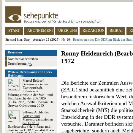
START
ABONNEMENT
ÜBER UNS
REDAKTION
BEIRAT
R
Sie sind hier:
Start
-
Ausgabe 25 (2025), Nr. 10
-
Rezension von: Die DDR im Blick der Stas
Ronny Heidenreich (Bearb.
Rezension
Kommentar schreiben
1972
Druckfassung
Weitere Rezensionen von Dierk
Hoffmann:
Marcel Boldorf
:
Die Berichte der Zentralen Ausw
Governance in der
Planwirtschaft.
(ZAIG) sind bekanntlich eine zei
Industrielle
Führungskräfte in der Stahl- und
besonderem historischen Wert, d
Textilbranche der SBZ/DDR
(1945-1958), Berlin / Boston: De
welchen Auswahlkriterien und M
Gruyter Oldenbourg 2015
Staatssicherheit (MfS) die politi
Stiftung Archiv der
Parteien und
Entwicklung in der DDR systema
Massenorganisationen
versuchte. Darunter befinden si
der DDR im
Bundesarchiv
(Hg.): Partei und
Lageberichte, sondern auch Mel
Staat in der DDR / Socialist Power