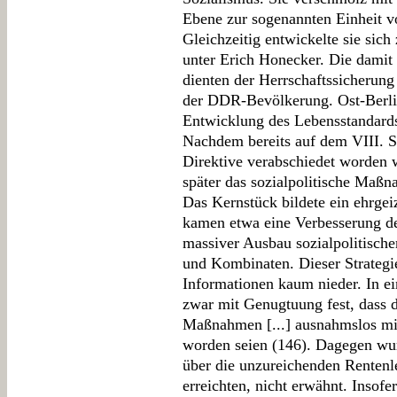
Ebene zur sogenannten Einheit vo
Gleichzeitig entwickelte sie si
unter Erich Honecker. Die dami
dienten der Herrschaftssicherun
der DDR-Bevölkerung. Ost-Berli
Entwicklung des Lebensstandards 
Nachdem bereits auf dem VIII. S
Direktive verabschiedet worden w
später das sozialpolitische Ma
Das Kernstück bildete ein ehrg
kamen etwa eine Verbesserung de
massiver Ausbau sozialpolitische
und Kombinaten. Dieser Strategi
Informationen kaum nieder. In ei
zwar mit Genugtuung fest, dass d
Maßnahmen [...] ausnahmslos m
worden seien (146). Dagegen wu
über die unzureichenden Rentenl
erreichten, nicht erwähnt. Insof