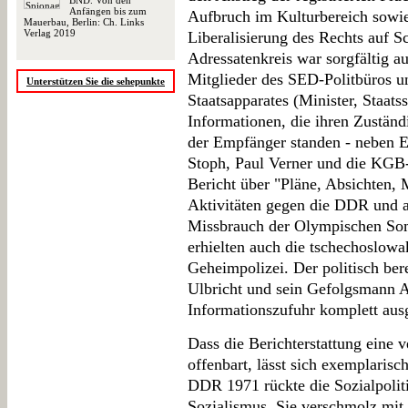
BND. Von den
Anfängen bis zum
Aufbruch im Kulturbereich sowie
Mauerbau, Berlin: Ch. Links
Verlag 2019
Liberalisierung des Rechts auf 
Adressatenkreis war sorgfältig au
Mitglieder des SED-Politbüros un
Unterstützen Sie die sehepunkte
Staatsapparates (Minister, Staatss
Informationen, die ihren Zuständ
der Empfänger standen - neben E
Stoph, Paul Verner und die KGB-
Bericht über "Pläne, Absichten
Aktivitäten gegen die DDR und an
Missbrauch der Olympischen So
erhielten auch die tschechoslowa
Geheimpolizei. Der politisch berei
Ulbricht und sein Gefolgsmann A
Informationszufuhr komplett aus
Dass die Berichterstattung eine 
offenbart, lässt sich exemplaris
DDR 1971 rückte die Sozialpoliti
Sozialismus. Sie verschmolz mit