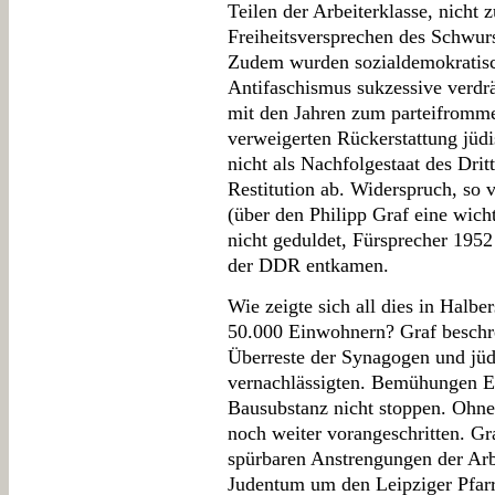
Teilen der Arbeiterklasse, nicht 
Freiheitsversprechen des Schwu
Zudem wurden sozialdemokratisch
Antifaschismus sukzessive verdrä
mit den Jahren zum parteifrommen
verweigerten Rückerstattung jüd
nicht als Nachfolgestaat des Drit
Restitution ab. Widerspruch, s
(über den Philipp Graf eine wicht
nicht geduldet, Fürsprecher 1952 i
der DDR entkamen.
Wie zeigte sich all dies in Halbe
50.000 Einwohnern? Graf beschr
Überreste der Synagogen und jüd
vernachlässigten. Bemühungen Ei
Bausubstanz nicht stoppen. Ohne 
noch weiter vorangeschritten. Gr
spürbaren Anstrengungen der Arb
Judentum um den Leipziger Pfarr