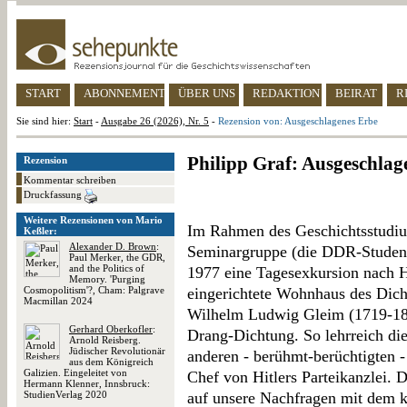
START
ABONNEMENT
ÜBER UNS
REDAKTION
BEIRAT
R
Sie sind hier:
Start
-
Ausgabe 26 (2026), Nr. 5
-
Rezension von: Ausgeschlagenes Erbe
Philipp Graf: Ausgeschlag
Rezension
Kommentar schreiben
Druckfassung
Weitere Rezensionen von Mario
Im Rahmen des Geschichtsstudiu
Keßler:
Alexander D. Brown
:
Seminargruppe (die DDR-Studenten
Paul Merker, the GDR,
and the Politics of
1977 eine Tagesexkursion nach H
Memory. 'Purging
Cosmopolitism'?, Cham: Palgrave
eingerichtete Wohnhaus des Dic
Macmillan 2024
Wilhelm Ludwig Gleim (1719-180
Gerhard Oberkofler
:
Drang-Dichtung. So lehrreich die
Arnold Reisberg.
Jüdischer Revolutionär
anderen - berühmt-berüchtigten 
aus dem Königreich
Galizien. Eingeleitet von
Chef von Hitlers Parteikanzlei. D
Hermann Klenner, Innsbruck:
StudienVerlag 2020
auf unsere Nachfragen mit dem k