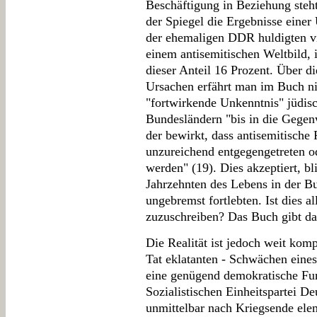
Beschäftigung in Beziehung steht
der Spiegel die Ergebnisse eine
der ehemaligen DDR huldigten vi
einem antisemitischen Weltbild, 
dieser Anteil 16 Prozent. Über d
Ursachen erfährt man im Buch nic
"fortwirkende Unkenntnis" jüdis
Bundesländern "bis in die Gegen
der bewirkt, dass antisemitische 
unzureichend entgegengetreten od
werden" (19). Dies akzeptiert, bl
Jahrzehnten des Lebens in der B
ungebremst fortlebten. Ist dies
zuzuschreiben? Das Buch gibt da
Die Realität ist jedoch weit kompl
Tat eklatanten - Schwächen eine
eine genügend demokratische Fun
Sozialistischen Einheitspartei De
unmittelbar nach Kriegsende el