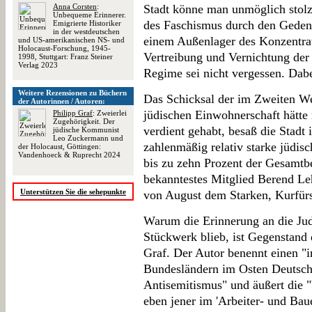
Anna Corsten
:
Stadt könne man unmöglich stolz
Unbequeme Erinnerer.
des Faschismus durch den Gedenk
Emigrierte Historiker
in der westdeutschen
einem Außenlager des Konzentra
und US-amerikanischen NS- und
Holocaust-Forschung, 1945-
Vertreibung und Vernichtung der
1998, Stuttgart: Franz Steiner
Verlag 2023
Regime sei nicht vergessen. Dabei
Weitere Rezensionen zu Büchern
Das Schicksal der im Zweiten Wel
der Autorinnen / Autoren:
jüdischen Einwohnerschaft hätte
Philipp Graf
: Zweierlei
Zugehörigkeit. Der
verdient gehabt, besaß die Stadt
jüdische Kommunist
Leo Zuckermann und
zahlenmäßig relativ starke jüdis
der Holocaust, Göttingen:
Vandenhoeck & Ruprecht 2024
bis zu zehn Prozent der Gesamtb
bekanntestes Mitglied Berend L
Unterstützen Sie die sehepunkte
von August dem Starken, Kurfür
Warum die Erinnerung an die Jud
Stückwerk blieb, ist Gegenstand 
Graf. Der Autor benennt einen "i
Bundesländern im Osten Deutschl
Antisemitismus" und äußert die 
eben jener im 'Arbeiter- und Bauer