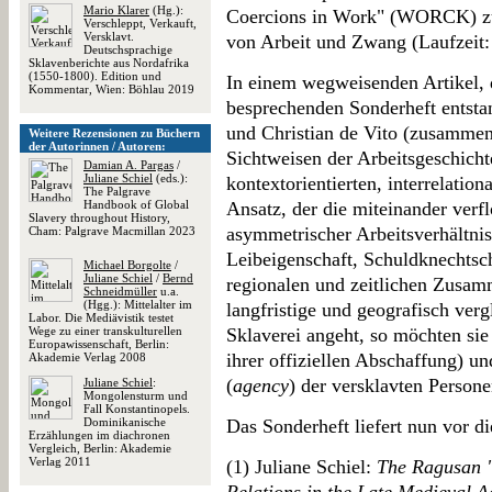
Mario Klarer
(Hg.):
Coercions in Work" (WORCK) z
Verschleppt, Verkauft,
Versklavt.
von Arbeit und Zwang (Laufzeit:
Deutschsprachige
Sklavenberichte aus Nordafrika
(1550-1800). Edition und
In einem wegweisenden Artikel, d
Kommentar, Wien: Böhlau 2019
besprechenden Sonderheft entstan
und Christian de Vito (zusamme
Weitere Rezensionen zu Büchern
der Autorinnen / Autoren:
Sichtweisen der Arbeitsgeschichte
Damian A. Pargas
/
Juliane Schiel
(eds.):
kontextorientierten, interrelati
The Palgrave
Handbook of Global
Ansatz, der die miteinander verfl
Slavery throughout History,
asymmetrischer Arbeitsverhältnis
Cham: Palgrave Macmillan 2023
Leibeigenschaft, Schuldknechtsch
Michael Borgolte
/
Juliane Schiel
/
Bernd
regionalen und zeitlichen Zusam
Schneidmüller
u.a.
(Hgg.): Mittelalter im
langfristige und geografisch verg
Labor. Die Mediävistik testet
Wege zu einer transkulturellen
Sklaverei angeht, so möchten sie
Europawissenschaft, Berlin:
ihrer offiziellen Abschaffung) u
Akademie Verlag 2008
(
agency
) der versklavten Persone
Juliane Schiel
:
Mongolensturm und
Fall Konstantinopels.
Dominikanische
Das Sonderheft liefert nun vor d
Erzählungen im diachronen
Vergleich, Berlin: Akademie
Verlag 2011
(1) Juliane Schiel:
The Ragusan "