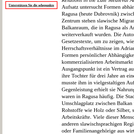
Relations in the Late Medieval A
Unterstützen Sie die sehepunkte
Aufsatz untersucht Formen abhäng
Ragusa (heute Dubrovnik) zwisc
Zentrum stehen slawische Migra
Balkanraum, die in Ragusa als Ar
weiterverkauft wurden. Die Autor
Gesetzestexte, um zu zeigen, wie
Herrschaftsverhältnisse im Adri
Formen persönlicher Abhängigkei
kommerzialisierten Arbeitsmarkt 
Ausgangspunkt ist ein Vertrag a
ihre Tochter für drei Jahre an 
musste ihm in vielgestaltigen Au
Gegenleistung erhielt sie Nahru
waren in Ragusa häufig. Die Stad
Umschlagplatz zwischen Balkan u
Rohstoffe wie Holz oder Silber, s
Arbeitskräfte. Viele dieser Men
anderen slawischsprachigen Regio
oder Familienangehörige aus wir