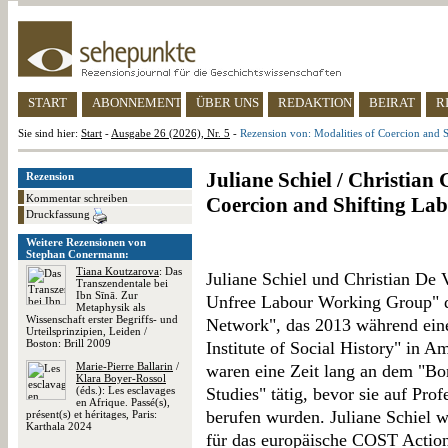
START
ABONNEMENT
ÜBER UNS
REDAKTION
BEIRAT
R
Sie sind hier:
Start
-
Ausgabe 26 (2026), Nr. 5
-
Rezension von: Modalities of Coercion and 
Juliane Schiel / Christian 
Rezension
Kommentar schreiben
Coercion and Shifting Lab
Druckfassung
Weitere Rezensionen von
Stephan Conermann:
Tiana Koutzarova
: Das
Juliane Schiel und Christian De 
Transzendentale bei
Ibn Sīnā. Zur
Unfree Labour Working Group" d
Metaphysik als
Wissenschaft erster Begriffs- und
Network", das 2013 während eine
Urteilsprinzipien, Leiden /
Boston: Brill 2009
Institute of Social History" in 
Marie-Pierre Ballarin
/
waren eine Zeit lang an dem "Bo
Klara Boyer-Rossol
(éds.): Les esclavages
Studies" tätig, bevor sie auf Pro
en Afrique. Passé(s),
berufen wurden. Juliane Schiel 
présent(s) et héritages, Paris:
Karthala 2024
für das europäische COST Actio