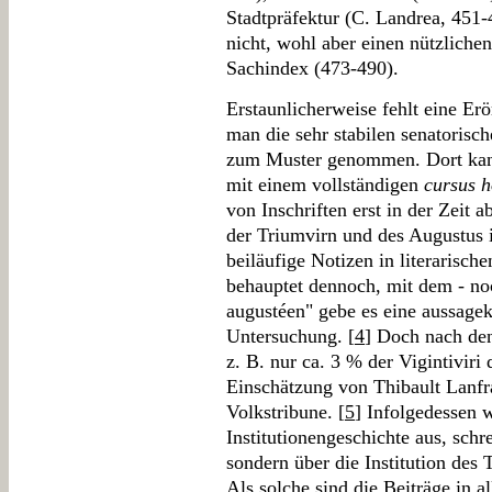
Stadtpräfektur (C. Landrea, 451
nicht, wohl aber einen nützliche
Sachindex (473-490).
Erstaunlicherweise fehlt eine Er
man die sehr stabilen senatorisc
zum Muster genommen. Dort kann 
mit einem vollständigen
cursus 
von Inschriften erst in der Zeit
der Triumvirn und des Augustus 
beiläufige Notizen in literarisch
behauptet dennoch, mit dem - no
augustéen" gebe es eine aussagekr
Untersuchung. [
4
] Doch nach den
z. B. nur ca. 3 % der Vigintiviri
Einschätzung von Thibault Lanfr
Volkstribune. [
5
] Infolgedessen w
Institutionengeschichte aus, schr
sondern über die Institution des T
Als solche sind die Beiträge in 