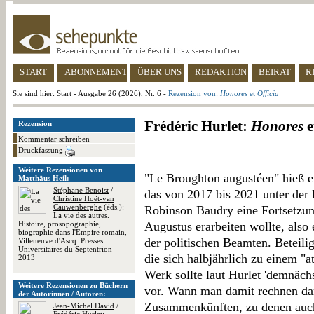
START
ABONNEMENT
ÜBER UNS
REDAKTION
BEIRAT
R
Sie sind hier:
Start
-
Ausgabe 26 (2026), Nr. 6
-
Rezension von:
Honores
et
Officia
Frédéric Hurlet:
Honores
e
Rezension
Kommentar schreiben
Druckfassung
Weitere Rezensionen von
"Le Broughton augustéen" hieß e
Matthäus Heil:
Stéphane Benoist
/
das von 2017 bis 2021 unter der 
Christine Hoët-van
Cauwenberghe
(éds.):
Robinson Baudry eine Fortsetzun
La vie des autres.
Histoire, prosopographie,
Augustus erarbeiten wollte, also
biographie dans l'Empire romain,
der politischen Beamten. Beteili
Villeneuve d'Ascq: Presses
Universitaires du Septentrion
die sich halbjährlich zu einem "a
2013
Werk sollte laut Hurlet 'demnächs
Weitere Rezensionen zu Büchern
vor. Wann man damit rechnen darf
der Autorinnen / Autoren:
Zusammenkünften, zu denen auch
Jean-Michel David
/