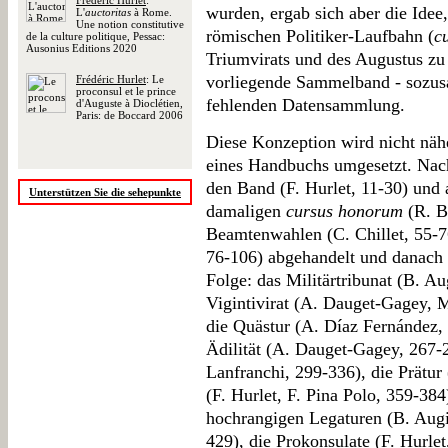
Frédéric Hurlet
:
wurden, ergab sich aber die Idee,
L'
auctoritas
à Rome.
Une notion constitutive
römischen Politiker-Laufbahn (
c
de la culture politique, Pessac:
Ausonius Editions 2020
Triumvirats und des Augustus zu 
vorliegende Sammelband - sozusa
Frédéric Hurlet
: Le
proconsul et le prince
fehlenden Datensammlung.
d'Auguste à Dioclétien,
Paris: de Boccard 2006
Diese Konzeption wird nicht nähe
eines Handbuchs umgesetzt. Nach
den Band (F. Hurlet, 11-30) un
Unterstützen Sie die sehepunkte
damaligen
cursus honorum
(R. B
Beamtenwahlen (C. Chillet, 55-76
76-106) abgehandelt und danach 
Folge: das Militärtribunat (B. A
Vigintivirat (A. Dauget-Gagey, M
die Quästur (A. Díaz Fernández,
Ädilität (A. Dauget-Gagey, 267-2
Lanfranchi, 299-336), die Prätur
(F. Hurlet, F. Pina Polo, 359-384
hochrangigen Legaturen (B. Augi
429), die Prokonsulate (F. Hurlet