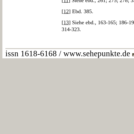
[
11
] Siehe ebd., 261; 275; 278; 
[
12
] Ebd. 385.
[
13
] Siehe ebd., 163-165; 186-1
314-323.
issn 1618-6168 / www.sehepunkte.de