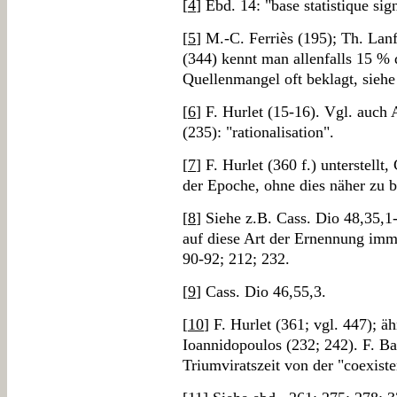
[
4
] Ebd. 14: "base statistique sign
[
5
] M.-C. Ferriès (195); Th. La
(344) kennt man allenfalls 15 % 
Quellenmangel oft beklagt, siehe
[
6
] F. Hurlet (15-16). Vgl. auch
(235): "rationalisation".
[
7
] F. Hurlet (360 f.) unterstellt,
der Epoche, ohne dies näher zu b
[
8
] Siehe z.B. Cass. Dio 48,35,
auf diese Art der Ernennung imme
90-92; 212; 232.
[
9
] Cass. Dio 46,55,3.
[
10
] F. Hurlet (361; vgl. 447); 
Ioannidopoulos (232; 242). F. Ba
Triumviratszeit von der "coexisten