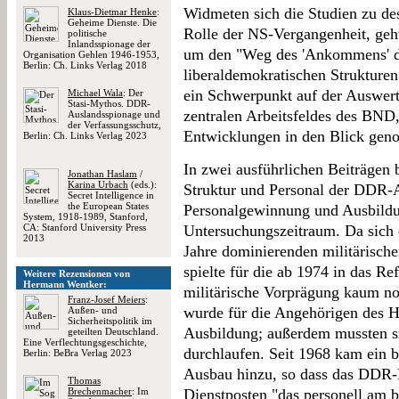
Widmeten sich die Studien zu de
Klaus-Dietmar Henke
:
Geheime Dienste. Die
Rolle der NS-Vergangenheit, geh
politische
Inlandsspionage der
um den "Weg des 'Ankommens' d
Organisation Gehlen 1946-1953,
Berlin: Ch. Links Verlag 2018
liberaldemokratischen Strukturen
ein Schwerpunkt auf der Auswer
Michael Wala
: Der
Stasi-Mythos. DDR-
zentralen Arbeitsfeldes des BND
Auslandsspionage und
der Verfassungsschutz,
Entwicklungen in den Blick ge
Berlin: Ch. Links Verlag 2023
In zwei ausführlichen Beiträgen 
Jonathan Haslam
/
Karina Urbach
(eds.):
Struktur und Personal der DDR-
Secret Intelligence in
the European States
Personalgewinnung und Ausbild
System, 1918-1989, Stanford,
CA: Stanford University Press
Untersuchungszeitraum. Da sich 
2013
Jahre dominierenden militärisch
spielte für die ab 1974 in das Re
Weitere Rezensionen von
Hermann Wentker:
militärische Vorprägung kaum noc
Franz-Josef Meiers
:
wurde für die Angehörigen des H
Außen- und
Sicherheitspolitik im
Ausbildung; außerdem mussten si
geteilten Deutschland.
Eine Verflechtungsgeschichte,
durchlaufen. Seit 1968 kam ein b
Berlin: BeBra Verlag 2023
Ausbau hinzu, so dass das DDR-
Thomas
Brechenmacher
: Im
Dienstposten "das personell am b