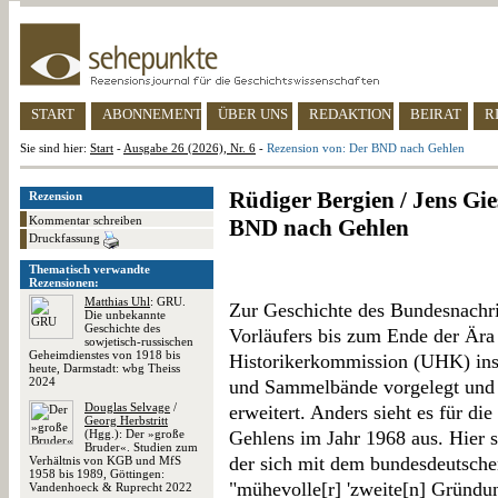
START
ABONNEMENT
ÜBER UNS
REDAKTION
BEIRAT
R
Sie sind hier:
Start
-
Ausgabe 26 (2026), Nr. 6
-
Rezension von: Der BND nach Gehlen
Rüdiger Bergien / Jens Gi
Rezension
Kommentar schreiben
BND nach Gehlen
Druckfassung
Thematisch verwandte
Rezensionen:
Matthias Uhl
: GRU.
Zur Geschichte des Bundesnachr
Die unbekannte
Geschichte des
Vorläufers bis zum Ende der Ära
sowjetisch-russischen
Geheimdienstes von 1918 bis
Historikerkommission (UHK) ins
heute, Darmstadt: wbg Theiss
2024
und Sammelbände vorgelegt und 
Douglas Selvage
/
erweitert. Anders sieht es für d
Georg Herbstritt
(Hgg.): Der »große
Gehlens im Jahr 1968 aus. Hier 
Bruder«. Studien zum
der sich mit dem bundesdeutsch
Verhältnis von KGB und MfS
1958 bis 1989, Göttingen:
"mühevolle[r] 'zweite[n] Gründun
Vandenhoeck & Ruprecht 2022