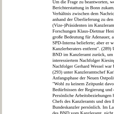
Um die Frage zu beantworten, w
Berichterstattung in Bonn zukam
Verhältnis zwischen dem Nachri
anhand der Überlieferung zu de
(Vize-)Präsidenten im Kanzleramt
Forschungen Klaus-Dietmar Henke
große Bedeutung für Adenauer, al
SPD-Interna belieferte; aber er w
Kanzlerberaters entfernt". (289)
BND im Kanzleramt zurück, um u
interessiertem Nachfolger Kiesin
Nachfolger Gerhard Wessel war 
(293) unter Kanzleramtschef Karl
Anfangsphase der Neuen Ostpolit
"Wohl zu keinem Zeitpunkt davo
Bedürfnissen der Regierung und 
Persönliche Arbeitsbeziehungen 
Chefs des Kanzleramts und den 
Bundeskanzler persönlich. Im Lau
des BND vom Kanzleramt, nicht z