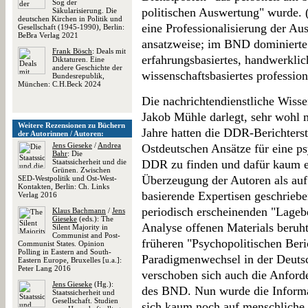
Sog der
politischen Auswertung" wurde. 
Säkularisierung. Die
deutschen Kirchen in Politik und
eine Professionalisierung der A
Gesellschaft (1945-1990), Berlin:
BeBra Verlag 2021
ansatzweise; im BND dominierte 
Frank Bösch
: Deals mit
erfahrungsbasiertes, handwerkli
Diktaturen. Eine
andere Geschichte der
wissenschaftsbasiertes profession
Bundesrepublik,
München: C.H.Beck 2024
Die nachrichtendienstliche Wis
Jakob Mühle darlegt, sehr wohl 
Weitere Rezensionen zu Büchern
Jahre hatten die DDR-Berichterst
der Autorinnen / Autoren:
Jens Gieseke
/
Andrea
Ostdeutschen Ansätze für eine p
Bahr
: Die
Staatssicherheit und die
DDR zu finden und dafür kaum em
Grünen. Zwischen
Überzeugung der Autoren als au
SED-Westpolitik und Ost-West-
Kontakten, Berlin: Ch. Links
basierende Expertisen geschriebe
Verlag 2016
periodisch erscheinenden "Lagebe
Klaus Bachmann
/
Jens
Gieseke
(eds.): The
Analyse offenen Materials beruhte
Silent Majority in
Communist and Post-
früheren "Psychopolitischen Beri
Communist States. Opinion
Polling in Eastern and South-
Paradigmenwechsel in der Deutsc
Eastern Europe, Bruxelles [u.a.]:
Peter Lang 2016
verschoben sich auch die Anford
Jens Gieseke
(Hg.):
des BND. Nun wurde die Informat
Staatssicherheit und
Gesellschaft. Studien
sich kaum noch auf menschliche 