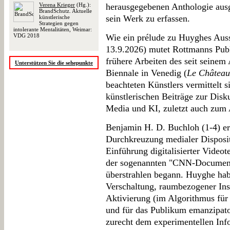
Verena Krieger
(Hg.):
herausgegebenen Anthologie aus
BrandSchutz. Aktuelle
sein Werk zu erfassen.
künstlerische
Strategien gegen
intolerante Mentalitäten, Weimar:
VDG 2018
Wie ein prélude zu Huyghes Ausst
13.9.2026) mutet Rottmanns Publ
frühere Arbeiten des seit seinem 
Unterstützen Sie die sehepunkte
Biennale in Venedig (
Le Château
beachteten Künstlers vermittelt s
künstlerischen Beiträge zur Disk
Media und KI, zuletzt auch zum
Benjamin H. D. Buchloh (1-4) er
Durchkreuzung medialer Disposit
Einführung digitalisierter Videot
der sogenannten "CNN-Documenta
überstrahlen begann. Huyghe habe
Verschaltung, raumbezogener Inst
Aktivierung (im Algorithmus für 
und für das Publikum emanzipator
zurecht dem experimentellen Inf