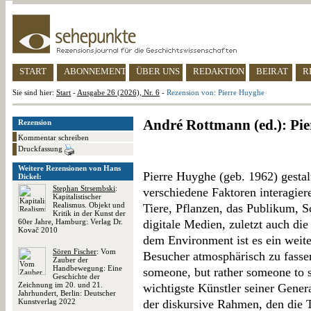
START
ABONNEMENT
ÜBER UNS
REDAKTION
BEIRAT
R
Sie sind hier:
Start
-
Ausgabe 26 (2026), Nr. 6
-
Rezension von: Pierre Huyghe
André Rottmann (ed.): Pi
Rezension
Kommentar schreiben
Druckfassung
Weitere Rezensionen von Hans
Pierre Huyghe (geb. 1962) gestalt
Dickel:
Stephan Strsembski
:
verschiedene Faktoren interagier
Kapitalistischer
Realismus. Objekt und
Tiere, Pflanzen, das Publikum, S
Kritik in der Kunst der
60er Jahre, Hamburg: Verlag Dr.
digitale Medien, zuletzt auch die
Kovač 2010
dem Environment ist es ein weit
Sören Fischer
: Vom
Besucher atmosphärisch zu fassen
Zauber der
Handbewegung: Eine
someone, but rather someone to s
Geschichte der
Zeichnung im 20. und 21.
wichtigste Künstler seiner Genera
Jahrhundert, Berlin: Deutscher
Kunstverlag 2022
der diskursive Rahmen, den die 