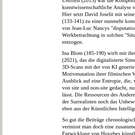
Untilled
(2013) war die Komposit
kunstwissenschaftliche Analyse v
Hier setzt David Joselit mit sei
(133-141) zu einer nunmehr ko
von Jean-Luc Nancys "disputati
Werkbetrachtung in solchen "Sit
entzogen.
Ina Blom (185-190) wirft mit ih
(2021), das die digitalisierte Sim
3D-Scans mit der von KI generi
Motivmutation ihrer filmischen W
Ausblick auf eine Entropie, die,
von site und non-site gedacht, n
lässt. Die Ressourcen des Ander
der Surrealisten noch das Unbew
eben aus der Künstlichen Intellig
So gut die Beiträge chronologisc
vermisst man doch eine zusamme
Entwicklung von Huyghes künstler