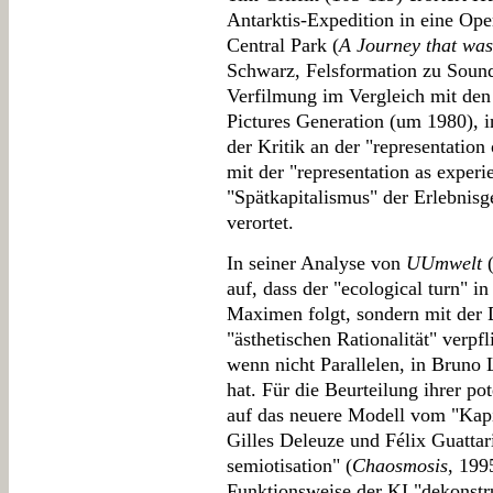
Antarktis-Expedition in eine Op
Central Park (
A Journey that was
Schwarz, Felsformation zu Sound
Verfilmung im Vergleich mit den 
Pictures Generation (um 1980), 
der Kritik an der "representatio
mit der "representation as experi
"Spätkapitalismus" der Erlebnisg
verortet.
In seiner Analyse von
UUmwelt
(
auf, dass der "ecological turn" i
Maximen folgt, sondern mit der D
"ästhetischen Rationalität" verpfl
wenn nicht Parallelen, in Bruno
hat. Für die Beurteilung ihrer pot
auf das neuere Modell vom "Kap
Gilles Deleuze und Félix Guattar
semiotisation" (
Chaosmosis
, 199
Funktionsweise der KI "dekonstru