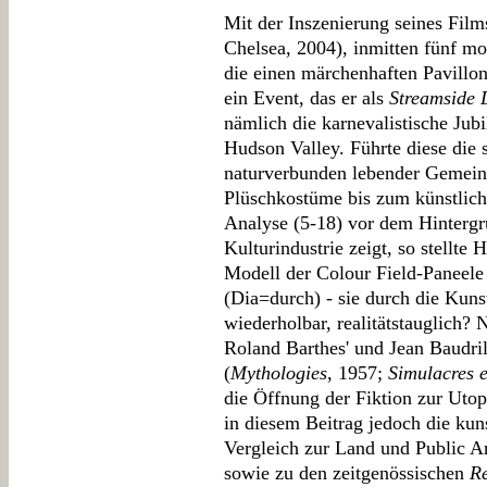
Mit der Inszenierung seines Fil
Chelsea, 2004), inmitten fünf mob
die einen märchenhaften Pavillon
ein Event, das er als
Streamside 
nämlich die karnevalistische Jub
Hudson Valley. Führte diese die 
naturverbunden lebender Gemein
Plüschkostüme bis zum künstlich
Analyse (5-18) vor dem Hinterg
Kulturindustrie zeigt, so stellte 
Modell der Colour Field-Paneele
(Dia=durch) - sie durch die Kunst
wiederholbar, realitätstauglich? N
Roland Barthes' und Jean Baudri
(
Mythologies
, 1957;
Simulacres e
die Öffnung der Fiktion zur Ut
in diesem Beitrag jedoch die kun
Vergleich zur Land und Public 
sowie zu den zeitgenössischen
Re