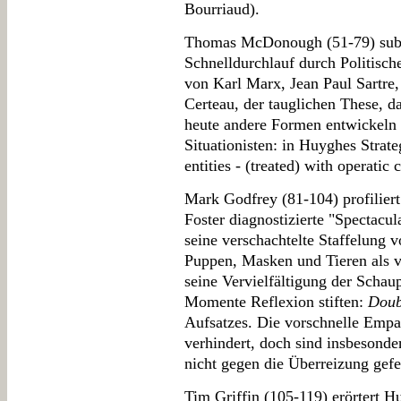
Bourriaud).
Thomas McDonough (51-79) subs
Schnelldurchlauf durch Politisc
von Karl Marx, Jean Paul Sartre
Certeau, der tauglichen These, da
heute andere Formen entwickeln 
Situationisten: in Huyghes Strate
entities - (treated) with operatic 
Mark Godfrey (81-104) profilier
Foster diagnostizierte "Spectacul
seine verschachtelte Staffelung 
Puppen, Masken und Tieren als 
seine Vervielfältigung der Schaupl
Momente Reflexion stiften:
Doub
Aufsatzes. Die vorschnelle Empa
verhindert, doch sind insbesonde
nicht gegen die Überreizung gefe
Tim Griffin (105-119) erörtert H