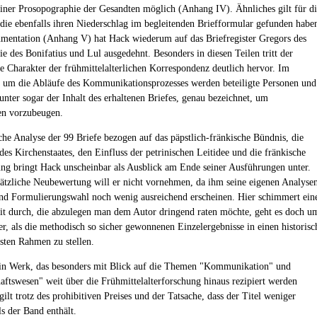
einer Prosopographie der Gesandten möglich (Anhang IV). Ähnliches gilt für d
die ebenfalls ihren Niederschlag im begleitenden Briefformular gefunden habe
entation (Anhang V) hat Hack wiederum auf das Briefregister Gregors des
e des Bonifatius und Lul ausgedehnt. Besonders in diesen Teilen tritt der
e Charakter der frühmittelalterlichen Korrespondenz deutlich hervor. Im
 um die Abläufe des Kommunikationsprozesses werden beteiligte Personen und
unter sogar der Inhalt des erhaltenen Briefes, genau bezeichnet, um
en vorzubeugen.
sche Analyse der 99 Briefe bezogen auf das päpstlich-fränkische Bündnis, die
des Kirchenstaates, den Einfluss der petrinischen Leitidee und die fränkische
ng bringt Hack unscheinbar als Ausblick am Ende seiner Ausführungen unter.
ätzliche Neubewertung will er nicht vornehmen, da ihm seine eigenen Analyse
nd Formulierungswahl noch wenig ausreichend erscheinen. Hier schimmert ein
it durch, die abzulegen man dem Autor dringend raten möchte, geht es doch u
er, als die methodisch so sicher gewonnenen Einzelergebnisse in einen historisc
ssten Rahmen zu stellen.
in Werk, das besonders mit Blick auf die Themen "Kommunikation" und
aftswesen" weit über die Frühmittelalterforschung hinaus rezipiert werden
 gilt trotz des prohibitiven Preises und der Tatsache, dass der Titel weniger
ls der Band enthält.