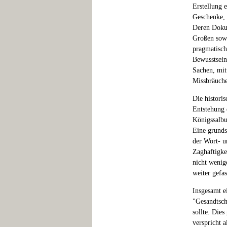
Erstellung 
Geschenke, 
Deren Dokum
Großen sowi
pragmatisch
Bewusstsein
Sachen, mit
Missbräuch
Die histori
Entstehung 
Königssalbu
Eine grunds
der Wort- u
Zaghaftigke
nicht wenig
weiter gefa
Insgesamt e
"Gesandtsch
sollte. Dies
verspricht a