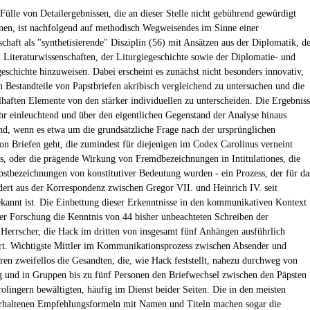
 Fülle von Detailergebnissen, die an dieser Stelle nicht gebührend gewürdigt
en, ist nachfolgend auf methodisch Wegweisendes im Sinne einer
schaft als "synthetisierende" Disziplin (56) mit Ansätzen aus der Diplomatik, d
 Literaturwissenschaften, der Liturgiegeschichte sowie der Diplomatie- und
geschichte hinzuweisen. Dabei erscheint es zunächst nicht besonders innovativ,
n Bestandteile von Papstbriefen akribisch vergleichend zu untersuchen und die
elhaften Elemente von den stärker individuellen zu unterscheiden. Die Ergebnis
ehr einleuchtend und über den eigentlichen Gegenstand der Analyse hinaus
nd, wenn es etwa um die grundsätzliche Frage nach der ursprünglichen
on Briefen geht, die zumindest für diejenigen im Codex Carolinus verneint
, oder die prägende Wirkung von Fremdbezeichnungen in Intitulationes, die
bstbezeichnungen von konstitutiver Bedeutung wurden - ein Prozess, der für da
dert aus der Korrespondenz zwischen Gregor VII. und Heinrich IV. seit
kannt ist. Die Einbettung dieser Erkenntnisse in den kommunikativen Kontext
der Forschung die Kenntnis von 44 bisher unbeachteten Schreiben der
 Herrscher, die Hack im dritten von insgesamt fünf Anhängen ausführlich
t. Wichtigste Mittler im Kommunikationsprozess zwischen Absender und
ren zweifellos die Gesandten, die, wie Hack feststellt, nahezu durchweg von
und in Gruppen bis zu fünf Personen den Briefwechsel zwischen den Päpsten
olingern bewältigten, häufig im Dienst beider Seiten. Die in den meisten
rhaltenen Empfehlungsformeln mit Namen und Titeln machen sogar die