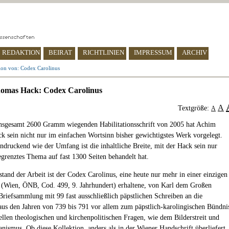
REDAKTION
BEIRAT
RICHTLINIEN
IMPRESSUM
ARCHIV
ion von: Codex Carolinus
omas Hack: Codex Carolinus
A
Textgröße:
A
insgesamt 2600 Gramm wiegenden Habilitationsschrift von 2005 hat Achim
 sein nicht nur im einfachen Wortsinn bisher gewichtigstes Werk vorgelegt.
ndruckend wie der Umfang ist die inhaltliche Breite, mit der Hack sein nur
egrenztes Thema auf fast 1300 Seiten behandelt hat.
tand der Arbeit ist der Codex Carolinus, eine heute nur mehr in einer einzigen
 (Wien, ÖNB, Cod. 499, 9. Jahrhundert) erhaltene, von Karl dem Großen
 Briefsammlung mit 99 fast ausschließlich päpstlichen Schreiben an die
aus den Jahren von 739 bis 791 vor allem zum päpstlich-karolingischen Bündni
ellen theologischen und kirchenpolitischen Fragen, wie dem Bilderstreit und
nismus. Ob diese Kollektion, anders als in der Wiener Handschrift überliefert,