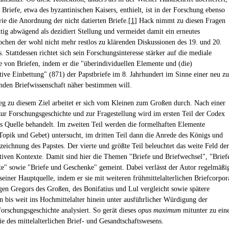
Briefe, etwa des byzantinischen Kaisers, enthielt, ist in der Forschung ebenso
wie die Anordnung der nicht datierten Briefe.[
1
] Hack nimmt zu diesen Fragen
htig abwägend als dezidiert Stellung und vermeidet damit ein erneutes
chen der wohl nicht mehr restlos zu klärenden Diskussionen des 19. und 20.
. Stattdessen richtet sich sein Forschungsinteresse stärker auf die mediale
von Briefen, indem er die "überindividuellen Elemente und (die)
ve Einbettung" (871) der Papstbriefe im 8. Jahrhundert im Sinne einer neu zu
enden Briefwissenschaft näher bestimmen will.
 zu diesem Ziel arbeitet er sich vom Kleinen zum Großen durch. Nach einer
zur Forschungsgeschichte und zur Fragestellung wird im ersten Teil der Codex
ls Quelle behandelt. Im zweiten Teil werden die formelhaften Elemente
Topik und Gebet) untersucht, im dritten Teil dann die Anrede des Königs und
ezeichnung des Papstes. Der vierte und größte Teil beleuchtet das weite Feld der
ven Kontexte. Damit sind hier die Themen "Briefe und Briefwechsel", "Brief
e" sowie "Briefe und Geschenke" gemeint. Dabei verlässt der Autor regelmäßi
seiner Hauptquelle, indem er sie mit weiteren frühmittelalterlichen Briefcorpor
gen Gregors des Großen, des Bonifatius und Lul vergleicht sowie spätere
bis weit ins Hochmittelalter hinein unter ausführlicher Würdigung der
Forschungsgeschichte analysiert. So gerät dieses
opus maximum
mitunter zu ein
e des mittelalterlichen Brief- und Gesandtschaftswesens.