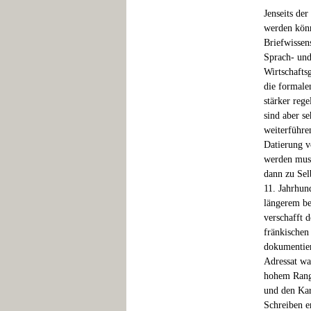
Jenseits der
werden könn
Briefwissen
Sprach- und
Wirtschafts
die formale
stärker reg
sind aber s
weiterführe
Datierung v
werden muss
dann zu Sel
11. Jahrhun
längerem be
verschafft 
fränkischen
dokumentier
Adressat wa
hohem Rang 
und den Kar
Schreiben e