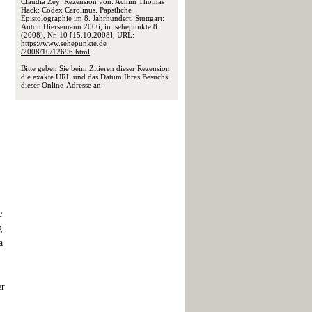
Claudia Zey: Rezension von: Achim Thomas
Hack: Codex Carolinus. Päpstliche
Epistolographie im 8. Jahrhundert, Stuttgart:
Anton Hiersemann 2006, in: sehepunkte 8
(2008), Nr. 10 [15.10.2008], URL:
https://www.sehepunkte.de
/2008/10/12696.html
Bitte geben Sie beim Zitieren dieser Rezension
die exakte URL und das Datum Ihres Besuchs
dieser Online-Adresse an.
e
g
a
er