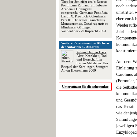
Theodor Schieffer
(ed.): Regesta
Pontificum Romanorum iubente
noch andere 
Academia Gottingensi
umstritten 
congerenda. Germania Pontificia.
Band IX: Provincia Coloniensis.
eher vorsic
Pars III: Dioeceses Traiectensis,
Monasteriensis, Osnabrugensis et
Wiederaufko
Mindensis, Göttingen:
Vandenhoeck & Ruprecht 2003
Jahrhunderts
Komponente 
Weitere Rezensionen zu Büchern
kommunikati
der Autorinnen / Autoren:
konstituier
Achim Thomas Hack
:
Alter, Krankheit, Tod
und Herrschaft im
Auf dem Weg
frühen Mittelalter. Das
Beispiel der Karolinger, Stuttgart:
Einleitung 
Anton Hiersemann 2009
Carolinus a
(Formular, 
Unterstützen Sie die sehepunkte
die Selbstb
kommunikati
und Gesandt
das Terrain 
wie denjeni
Sammlungen 
jeweiligen 
Enzyklopädi