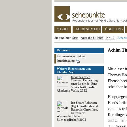
START
ABONNEMENT
ÜBER UNS
Sie sind hier:
Start
-
Ausgabe 8 (2008), Nr. 10
-
Rezens
Achim Th
Rezension
Kommentar schreiben
Druckfassung
Weitere Rezensionen von
Mit dieser 
Claudia Zey:
Thomas Hack
Johannes Fried
:
Canossa. Entlarvung
Ebenso beei
einer Legende. Eine
scheinbar b
Streitschrift, Berlin:
Akademie Verlag 2012
Hauptgegens
Handschrift
Ian Stuart Robinson
(Hg.): Bertholds und
veranlasste
Bernolds Chroniken,
Darmstadt:
Karolinger 
Wissenschaftliche
Buchgesellschaft 2002
und zu aktu
dem Adoptia