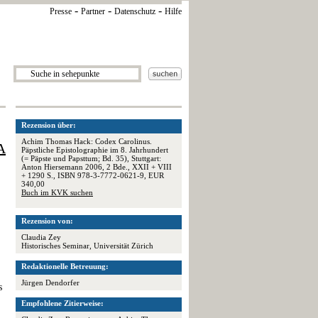
-
-
-
Presse
Partner
Datenschutz
Hilfe
Rezension über:
Achim Thomas Hack: Codex Carolinus.
A
Päpstliche Epistolographie im 8. Jahrhundert
(= Päpste und Papsttum; Bd. 35), Stuttgart:
Anton Hiersemann 2006, 2 Bde., XXII + VIII
+ 1290 S., ISBN 978-3-7772-0621-9, EUR
340,00
Buch im KVK suchen
Rezension von:
Claudia Zey
Historisches Seminar, Universität Zürich
Redaktionelle Betreuung:
Jürgen Dendorfer
s
Empfohlene Zitierweise: