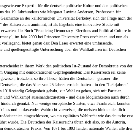
usgewiesene Expertin für die deutsche politische Kultur und den politischen
us des 19. Jahrhunderts wie Margaret Lavinia Anderson, Professorin für
 Geschichte an der kalifornischen Universität Berkeley, sich der Frage nach der
" des Kaiserreichs annimmt, ist als Ergebnis eine innovative Studie mit
 erwarten. Ihr Buch "Practicing Democracy: Elections and Political Culture in
rmany", im Jahr 2000 bei Princeton University Press erschienen und nun als
 vorliegend, bietet genau das: Den Leser erwartet eine umfassende,
rte und quellengesättigte Untersuchung über die Wahlkulturen im Deutschen
terscheidet in ihrem Werk den politischen Ist-Zustand der Demokratie von der
m Umgang mit demokratischen Gepflogenheiten: Das Kaiserreich sei keine
gewesen, trotzdem, so ihre These, hätten die Deutschen - genauer: die
Deutschen, die das Alter von 25 Jahren erreicht hatten - in den "Lehrjahren"
s 1918 ständig Gelegenheit gehabt, zur Wahl zu gehen, sich mit Parteien,
n und Wahlkampf auseinanderzusetzen - und diese Möglichkeiten auch durch
n hindurch genutzt. Nur wenige europäische Staaten, etwa Frankreich, konnten
 frühes und umfassendes Wahlrecht vorweisen, die meisten hinkten deutlich
Großbritannien eingeschlossen, wo ein egalitäres Wahlrecht wie das deutsche erst
ührt wurde. Die Deutschen des Kaiserreichs übten sich also, so die Autorin,
in demokratischer Praxis: Von 1871 bis 1893 fanden nationale Wahlen alle drei