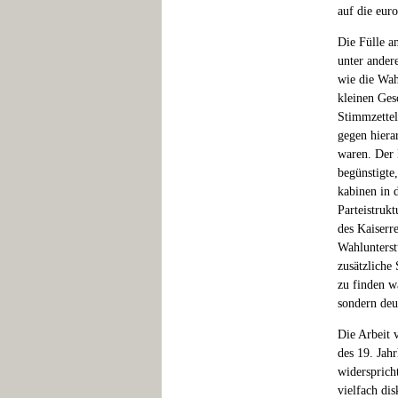
auf die eur
Die Fülle a
unter ander
wie die Wah
kleinen Ges
Stimmzettel
gegen hiera
waren. Der 
begünstigte
kabinen in 
Parteistrukt
des Kaiserre
Wahlunterst
zusätzliche
zu finden w
sondern deu
Die Arbeit v
des 19. Jah
widersprich
vielfach di