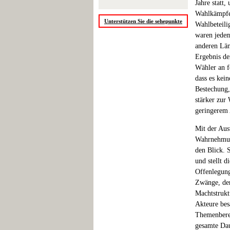
Jahre statt,
Wahlkämpfe 
Unterstützen Sie die sehepunkte
Wahlbeteili
waren jedem
anderen Län
Ergebnis der
Wähler an f
dass es kei
Bestechung,
stärker zur
geringerem
Mit der Aus
Wahrnehmun
den Blick. 
und stellt 
Offenlegung,
Zwänge, den
Machtstruktu
Akteure bes
Themenberei
gesamte Dau