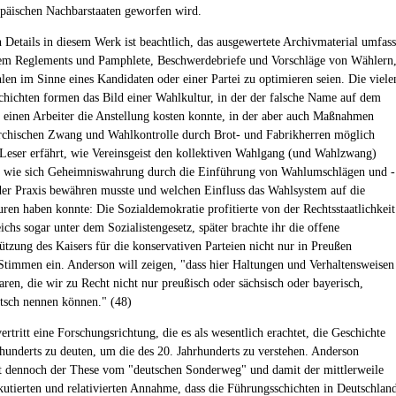
opäischen Nachbarstaaten geworfen wird.
n Details in diesem Werk ist beachtlich, das ausgewertete Archivmaterial umfass
em Reglements und Pamphlete, Beschwerdebriefe und Vorschläge von Wählern
len im Sinne eines Kandidaten oder einer Partei zu optimieren seien. Die viele
chichten formen das Bild einer Wahlkultur, in der der falsche Name auf dem
 einen Arbeiter die Anstellung kosten konnte, in der aber auch Maßnahmen
rchischen Zwang und Wahlkontrolle durch Brot- und Fabrikherren möglich
Leser erfährt, wie Vereinsgeist den kollektiven Wahlgang (und Wahlzwang)
, wie sich Geheimniswahrung durch die Einführung von Wahlumschlägen und -
der Praxis bewähren musste und welchen Einfluss das Wahlsystem auf die
uren haben konnte: Die Sozialdemokratie profitierte von der Rechtsstaatlichkeit
ichs sogar unter dem Sozialistengesetz, später brachte ihr die offene
ützung des Kaisers für die konservativen Parteien nicht nur in Preußen
 Stimmen ein. Anderson will zeigen, "dass hier Haltungen und Verhaltensweisen
aren, die wir zu Recht nicht nur preußisch oder sächsisch oder bayerisch,
tsch nennen können." (48)
ertritt eine Forschungsrichtung, die es als wesentlich erachtet, die Geschichte
rhunderts zu deuten, um die des 20. Jahrhunderts zu verstehen. Anderson
t dennoch der These vom "deutschen Sonderweg" und damit der mittlerweile
skutierten und relativierten Annahme, dass die Führungsschichten in Deutschlan