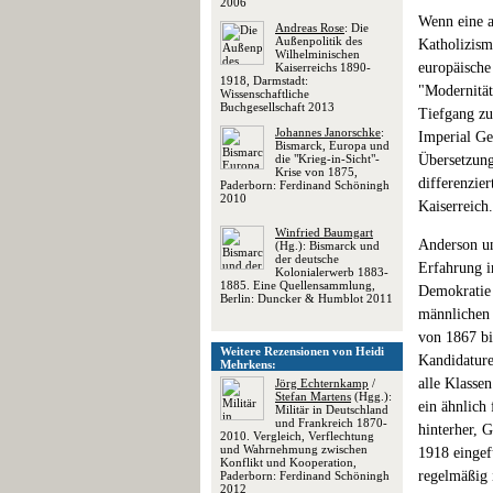
2006
Wenn eine a
Andreas Rose
: Die
Außenpolitik des
Katholizism
Wilhelminischen
europäische
Kaiserreichs 1890-
1918, Darmstadt:
"Modernität
Wissenschaftliche
Buchgesellschaft 2013
Tiefgang zu
Johannes Janorschke
:
Imperial Ge
Bismarck, Europa und
die "Krieg-in-Sicht"-
Übersetzung
Krise von 1875,
differenzie
Paderborn: Ferdinand Schöningh
2010
Kaiserreich.
Winfried Baumgart
Anderson un
(Hg.): Bismarck und
der deutsche
Erfahrung i
Kolonialerwerb 1883-
1885. Eine Quellensammlung,
Demokratie 
Berlin: Duncker & Humblot 2011
männlichen 
von 1867 bi
Weitere Rezensionen von Heidi
Kandidature
Mehrkens:
alle Klasse
Jörg Echternkamp
/
Stefan Martens
(Hgg.):
ein ähnlich
Militär in Deutschland
und Frankreich 1870-
hinterher, 
2010. Vergleich, Verflechtung
und Wahrnehmung zwischen
1918 eingef
Konflikt und Kooperation,
regelmäßig 
Paderborn: Ferdinand Schöningh
2012