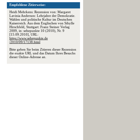
Empfohlene Zitierweise:
Heidi Mehrkens: Rezension von: Margaret
Lavinia Anderson: Lehrjahre der Demokratie.
Wahlen und politische Kultur im Deutschen
Kaiserreich. Aus dem Englischen von Sibylle
Hirschfeld, Stuttgart: Franz Steiner Verlag
2009, in: sehepunkte 10 (2010), Nr. 9
[15.09.2010], URL:
https://www.sehepunkte.de
/2010/09/17138.html
Bitte geben Sie beim Zitieren dieser Rezension
die exakte URL und das Datum Ihres Besuchs
dieser Online-Adresse an.