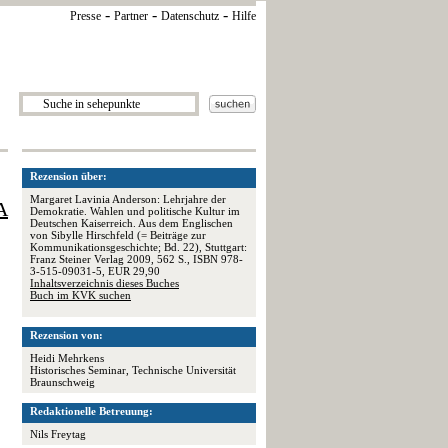
-
-
-
Presse
Partner
Datenschutz
Hilfe
Rezension über:
Margaret Lavinia Anderson: Lehrjahre der
A
Demokratie. Wahlen und politische Kultur im
Deutschen Kaiserreich. Aus dem Englischen
von Sibylle Hirschfeld (= Beiträge zur
Kommunikationsgeschichte; Bd. 22), Stuttgart:
Franz Steiner Verlag 2009, 562 S., ISBN 978-
3-515-09031-5, EUR 29,90
Inhaltsverzeichnis dieses Buches
Buch im KVK suchen
Rezension von:
Heidi Mehrkens
Historisches Seminar, Technische Universität
Braunschweig
Redaktionelle Betreuung:
Nils Freytag