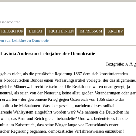
REDAKTION
BEIRAT
RICHTLINIEN
IMPRESSUM
ARCHIV
ion von: Lehrjahre der Demokratie
Lavinia Anderson: Lehrjahre der Demokratie
A
Textgröße:
A
 gab es nicht, als die preußische Regierung 1867 dem sich konstituierenden
es Norddeutschen Bundes einen Verfassungsartikel vorlegte, der das allgemeine,
 gleiche Männerwahlrecht festschrieb. Die Reaktionen waren unaufgeregt, ja
neutral, als seien von der Neuerung keine allzu großen Veränderungen oder gar
 erwarten - der gewonnene Krieg gegen Österreich von 1866 stärkte das
n politische Maßnahmen. Was aber geschah, nachdem dieses radikal
sierende Wahlsystem eingeführt worden war? Wie nahmen die Deutschen ihr
wahr, das Arm und Reich gleich behandelte? Und was bedeutete es für die
ultur im Kaiserreich, dass seine Bürger lange vor Deutschlands erster
ischer Regierung begannen, demokratische Verfahrensweisen einzuüben?