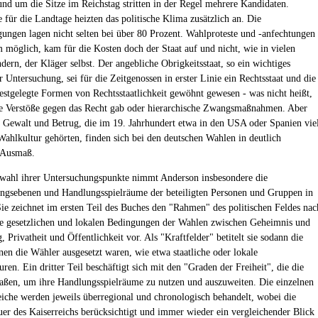
 und um die Sitze im Reichstag stritten in der Regel mehrere Kandidaten.
für die Landtage heizten das politische Klima zusätzlich an. Die
gungen lagen nicht selten bei über 80 Prozent. Wahlproteste und -anfechtungen
 möglich, kam für die Kosten doch der Staat auf und nicht, wie in vielen
dern, der Kläger selbst. Der angebliche Obrigkeitsstaat, so ein wichtiges
 Untersuchung, sei für die Zeitgenossen in erster Linie ein Rechtsstaat und die
estgelegte Formen von Rechtsstaatlichkeit gewöhnt gewesen - was nicht heißt,
ne Verstöße gegen das Recht gab oder hierarchische Zwangsmaßnahmen. Aber
 Gewalt und Betrug, die im 19. Jahrhundert etwa in den USA oder Spanien vie
 Wahlkultur gehörten, finden sich bei den deutschen Wahlen in deutlich
 Ausmaß.
wahl ihrer Untersuchungspunkte nimmt Anderson insbesondere die
gsebenen und Handlungsspielräume der beteiligten Personen und Gruppen in
Sie zeichnet im ersten Teil des Buches den "Rahmen" des politischen Feldes nac
die gesetzlichen und lokalen Bedingungen der Wahlen zwischen Geheimnis und
 Privatheit und Öffentlichkeit vor. Als "Kraftfelder" betitelt sie sodann die
en die Wähler ausgesetzt waren, wie etwa staatliche oder lokale
ren. Ein dritter Teil beschäftigt sich mit den "Graden der Freiheit", die die
aßen, um ihre Handlungsspielräume zu nutzen und auszuweiten. Die einzelnen
che werden jeweils überregional und chronologisch behandelt, wobei die
er des Kaiserreichs berücksichtigt und immer wieder ein vergleichender Blick