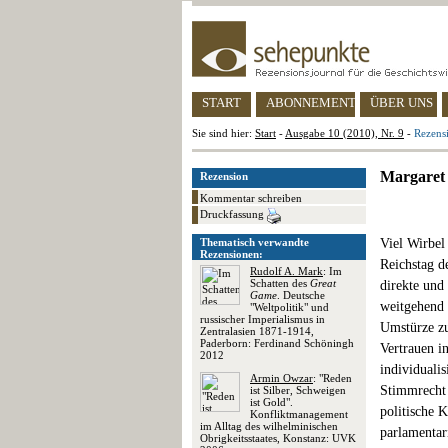
START
ABONNEMENT
ÜBER UNS
Sie sind hier:
Start
-
Ausgabe 10 (2010), Nr. 9
-
Rezens
Margaret 
Rezension
Kommentar schreiben
Druckfassung
Thematisch verwandte
Viel Wirbel
Rezensionen:
Reichstag d
Rudolf A. Mark
: Im
Schatten des
Great
direkte und
Game
. Deutsche
weitgehend 
"Weltpolitik" und
russischer Imperialismus in
Umstürze zu
Zentralasien 1871-1914,
Paderborn: Ferdinand Schöningh
Vertrauen i
2012
individuali
Armin Owzar
: "Reden
Stimmrecht 
ist Silber, Schweigen
ist Gold".
politische K
Konfliktmanagement
im Alltag des wilhelminischen
parlamentar
Obrigkeitsstaates, Konstanz: UVK