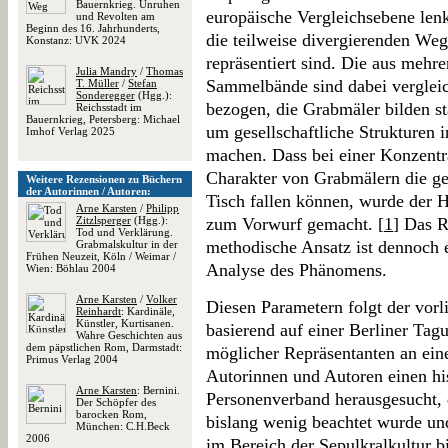
Bauernkrieg. Unruhen
europäische Vergleichsebene lenk
und Revolten am
Beginn des 16. Jahrhunderts,
die teilweise divergierenden Weg
Konstanz: UVK 2024
repräsentiert sind. Die aus mehr
Julia Mandry
/
Thomas
Sammelbände sind dabei vergleic
T. Müller
/
Stefan
Sonderegger
(Hgg.):
bezogen, die Grabmäler bilden s
Reichsstadt im
Bauernkrieg, Petersberg: Michael
um gesellschaftliche Strukturen 
Imhof Verlag 2025
machen. Dass bei einer Konzentra
Charakter von Grabmälern die ge
Weitere Rezensionen zu Büchern
der Autorinnen / Autoren:
Tisch fallen können, wurde der 
Arne Karsten
/
Philipp
Zitzlsperger
(Hgg.):
zum Vorwurf gemacht. [
1
] Das R
Tod und Verklärung.
methodische Ansatz ist dennoch e
Grabmalskultur in der
Frühen Neuzeit, Köln / Weimar /
Analyse des Phänomens.
Wien: Böhlau 2004
Arne Karsten
/
Volker
Diesen Parametern folgt der vor
Reinhardt
: Kardinäle,
Künstler, Kurtisanen.
basierend auf einer Berliner Ta
Wahre Geschichten aus
dem päpstlichen Rom, Darmstadt:
möglicher Repräsentanten an ei
Primus Verlag 2004
Autorinnen und Autoren einen his
Arne Karsten
: Bernini.
Personenverband herausgesucht, 
Der Schöpfer des
barocken Rom,
bislang wenig beachtet wurde und
München: C.H.Beck
2006
im Bereich der Sepulkralkultur b