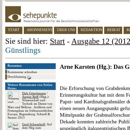
START
ABONNEMENT
ÜBER UNS
REDAKTION
BEIRAT
R
Sie sind hier:
Start
-
Ausgabe 12 (2012)
Günstlings
Arne Karsten (Hg.): Das G
Rezension
Kommentar schreiben
Druckfassung
Weitere Rezensionen von Stefan
Die Erforschung von Grabdenkmä
Heinz:
Dirk Götschmann
/
Erinnerungskultur hat mit dem 
Ansgar Reiß
(Hgg.):
Wissenschaft und
Papst- und Kardinalsgrabmäler de
Technik im Dienst von
Mars und Bellona . Artillerie und
einen neuen Ausgangspunkt gefund
Festungsbau im frühneuzeitlichen
Mittelpunkt der Grabmalforschung
Europa, Regensburg: Schnell &
Steiner 2013
Dekade konnten zahlreiche Publi
Gerd Schwerhoff
: Auf
ursprünglich italozentristischen B
dem Weg zum