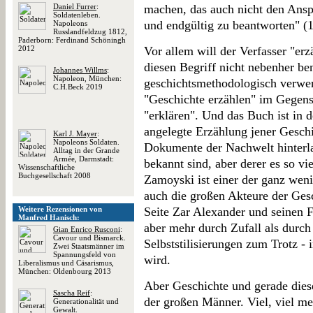
Daniel Furrer
:
machen, das auch nicht den Ansp
Soldatenleben.
und endgültig zu beantworten" (1
Napoleons
Russlandfeldzug 1812,
Paderborn: Ferdinand Schöningh
2012
Vor allem will der Verfasser "erz
diesen Begriff nicht nebenher ben
Johannes Willms
:
Napoleon, München:
geschichtsmethodologisch verwe
C.H.Beck 2019
"Geschichte erzählen" im Gegensa
"erklären". Und das Buch ist in d
angelegte Erzählung jener Geschi
Karl J. Mayer
:
Napoleons Soldaten.
Dokumente der Nachwelt hinterla
Alltag in der Grande
Armée, Darmstadt:
bekannt sind, aber derer es so vie
Wissenschaftliche
Buchgesellschaft 2008
Zamoyski ist einer der ganz weni
auch die großen Akteure der Ges
Weitere Rezensionen von
Seite Zar Alexander und seinen F
Manfred Hanisch:
aber mehr durch Zufall als durc
Gian Enrico Rusconi
:
Cavour und Bismarck.
Selbststilisierungen zum Trotz -
Zwei Staatsmänner im
Spannungsfeld von
wird.
Liberalismus und Cäsarismus,
München: Oldenbourg 2013
Aber Geschichte und gerade dies
Sascha Reif
:
der großen Männer. Viel, viel m
Generationalität und
Gewalt.