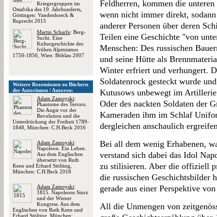
Feldherren, kommen die unteren 
Kriegergruppen im
Ostafrika des 19. Jahrhunderts,
wenn nicht immer direkt, sodann
Göttingen: Vandenhoeck &
Ruprecht 2015
anderer Personen über deren Sch
Martin Scharfe
: Berg-
Teilen eine Geschichte "von unte
Sucht. Eine
Kulturgeschichte des
Menschen: Des russischen Bauern
frühen Alpinismus
1750-1850, Wien: Böhlau 2007
und seine Hütte als Brennmateria
Winter erfriert und verhungert. 
Soldatenrock gesteckt wurde und
Weitere Rezensionen zu Büchern
der Autorinnen / Autoren:
Kutusows unbewegt im Artillerief
Adam Zamoyski
:
Oder des nackten Soldaten der Gr
Phantome des Terrors.
Die Angst vor der
Kameraden ihm im Schlaf Unifor
Revolution und die
Unterdrückung der Freiheit 1789-
dergleichen anschaulich ergreife
1848, München: C.H.Beck 2016
Bei all dem wenig Erhabenen, was
Adam Zamoyski
:
Napoleon. Ein Leben.
verstand sich dabei das Idol Nap
Aus dem Englischen
übersetzt von Ruth
zu stilisieren. Aber die offiziell
Keen und Erhard Stölting,
München: C.H.Beck 2018
die russischen Geschichtsbilder 
Adam Zamoyski
:
gerade aus einer Perspektive von 
1815. Napoleons Sturz
und der Wiener
Kongress. Aus dem
All die Unmengen von zeitgenöss
Englischen von Ruth Keen und
Erhard Stölting, München: