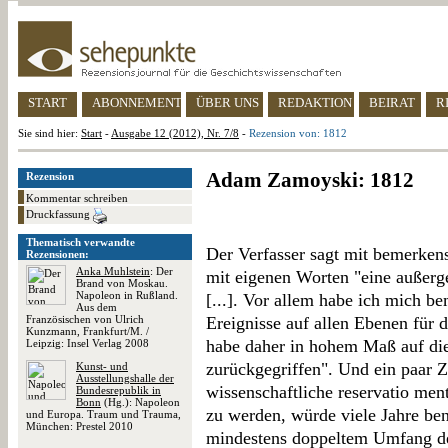
START
ABONNEMENT
ÜBER UNS
REDAKTION
BEIRAT
R
Sie sind hier:
Start
-
Ausgabe 12 (2012), Nr. 7/8
-
Rezension von: 1812
Adam Zamoyski: 1812
Rezension
Kommentar schreiben
Druckfassung
Thematisch verwandte
Der Verfasser sagt mit bemerkens
Rezensionen:
Anka Muhlstein
: Der
mit eigenen Worten "eine außerge
Brand von Moskau.
Napoleon in Rußland.
[...]. Vor allem habe ich mich b
Aus dem
Französischen von Ulrich
Ereignisse auf allen Ebenen für d
Kunzmann, Frankfurt/M. /
habe daher in hohem Maß auf die
Leipzig: Insel Verlag 2008
zurückgegriffen". Und ein paar Z
Kunst- und
Ausstellungshalle der
wissenschaftliche reservatio men
Bundesrepublik in
Bonn
(Hg.): Napoleon
zu werden, würde viele Jahre b
und Europa. Traum und Trauma,
München: Prestel 2010
mindestens doppeltem Umfang de