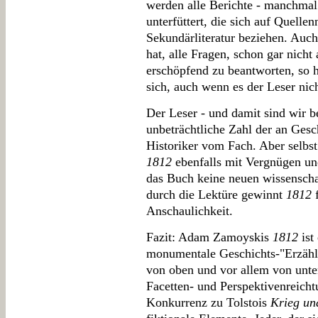
werden alle Berichte - manchmal
unterfüttert, die sich auf Quell
Sekundärliteratur beziehen. Au
hat, alle Fragen, schon gar nicht
erschöpfend zu beantworten, so h
sich, auch wenn es der Leser nic
Der Leser - und damit sind wir be
unbeträchtliche Zahl der an Gesch
Historiker vom Fach. Aber selbs
1812
ebenfalls mit Vergnügen un
das Buch keine neuen wissenschaf
durch die Lektüre gewinnt
1812
f
Anschaulichkeit.
Fazit: Adam Zamoyskis
1812
ist
monumentale Geschichts-"Erzählun
von oben und vor allem von unt
Facetten- und Perspektivenreicht
Konkurrenz zu Tolstois
Krieg un