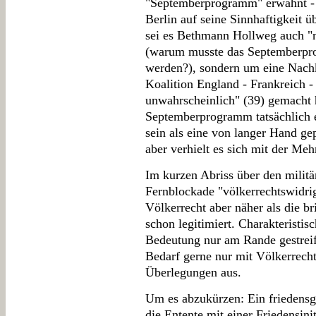
"Septemberprogramm" erwähnt - a
Berlin auf seine Sinnhaftigkeit 
sei es Bethmann Hollweg auch "
(warum musste das Septemberpro
werden?), sondern um eine Nachk
Koalition England - Frankreich 
unwahrscheinlich" (39) gemacht 
Septemberprogramm tatsächlich 
sein als eine von langer Hand ge
aber verhielt es sich mit der Me
Im kurzen Abriss über den militär
Fernblockade "völkerrechtswidri
Völkerrecht aber näher als die bri
schon legitimiert. Charakteristisc
Bedeutung nur am Rande gestreift
Bedarf gerne nur mit Völkerrecht
Überlegungen aus.
Um es abzukürzen: Ein friedensge
die Entente mit einer Friedensinit