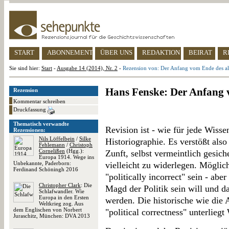
START
ABONNEMENT
ÜBER UNS
REDAKTION
BEIRAT
R
Sie sind hier:
Start
-
Ausgabe 14 (2014), Nr. 2
-
Rezension von: Der Anfang vom Ende des a
Hans Fenske: Der Anfang 
Rezension
Kommentar schreiben
Druckfassung
Thematisch verwandte
Revision ist - wie für jede Wisse
Rezensionen:
Nils Löffelbein
/
Silke
Historiographie. Es verstößt als
Fehlemann
/
Christoph
Cornelißen
(Hgg.):
Zunft, selbst vermeintlich gesic
Europa 1914. Wege ins
Unbekannte, Paderborn:
vielleicht zu widerlegen. Mögli
Ferdinand Schöningh 2016
"politically incorrect" sein - abe
Christopher Clark
: Die
Magd der Politik sein will und 
Schlafwandler. Wie
Europa in den Ersten
werden. Die historische wie die 
Weltkrieg zog. Aus
dem Englischen von Norbert
"political correctness" unterlieg
Juraschitz, München: DVA 2013