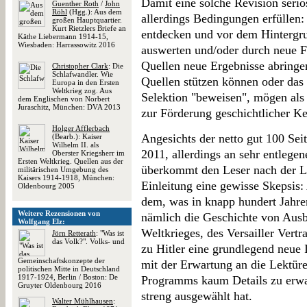
Damit eine solche Revision seriö
Guenther Roth
/
John
Röhl
(Hgg.): Aus dem
allerdings Bedingungen erfüllen
großen Hauptquartier.
Kurt Rietzlers Briefe an
entdecken und vor dem Hintergru
Käthe Liebermann 1914-15,
Wiesbaden: Harrassowitz 2016
auswerten und/oder durch neue F
Quellen neue Ergebnisse abringen.
Christopher Clark
: Die
Schlafwandler. Wie
Quellen stützen können oder das 
Europa in den Ersten
Weltkrieg zog. Aus
Selektion "beweisen", mögen als in
dem Englischen von Norbert
Juraschitz, München: DVA 2013
zur Förderung geschichtlicher Ken
Holger Afflerbach
Angesichts der netto gut 100 Sei
(Bearb.): Kaiser
Wilhelm II. als
2011, allerdings an sehr entlegen
Oberster Kriegsherr im
Ersten Weltkrieg. Quellen aus der
überkommt den Leser nach der Le
militärischen Umgebung des
Kaisers 1914-1918, München:
Einleitung eine gewisse Skepsis: 
Oldenbourg 2005
dem, was in knapp hundert Jahren
Weitere Rezensionen von
nämlich die Geschichte von Ausb
Wolfgang Elz:
Weltkrieges, des Versailler Vert
Jörn Retterath
: "Was ist
das Volk?". Volks- und
zu Hitler eine grundlegend neue 
Gemeinschaftskonzepte der
mit der Erwartung an die Lektüre
politischen Mitte in Deutschland
1917-1924, Berlin / Boston: De
Programms kaum Details zu erwar
Gruyter Oldenbourg 2016
streng ausgewählt hat.
Walter Mühlhausen
: