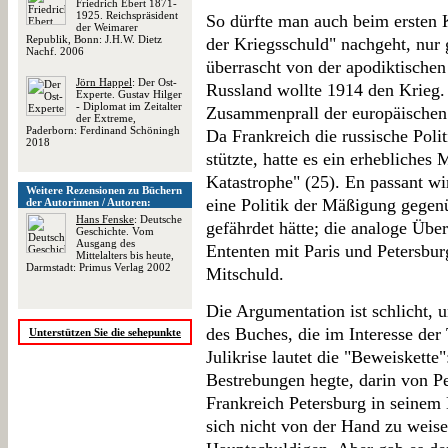
Friedrich Ebert 1871-
1925. Reichspräsident
So dürfte man auch beim ersten K
der Weimarer
Republik, Bonn: J.H.W. Dietz
der Kriegsschuld" nachgeht, nur 
Nachf. 2006
überrascht von der apodiktischen
Jörn Happel
: Der Ost-
Russland wollte 1914 den Krieg.
Experte. Gustav Hilger
- Diplomat im Zeitalter
Zusammenprall der europäischen 
der Extreme,
Paderborn: Ferdinand Schöningh
Da Frankreich die russische Polit
2018
stützte, hatte es ein erhebliches
Katastrophe" (25). En passant wi
Weitere Rezensionen zu Büchern
eine Politik der Mäßigung gege
der Autorinnen / Autoren:
Hans Fenske
: Deutsche
gefährdet hätte; die analoge Übe
Geschichte. Vom
Ausgang des
Ententen mit Paris und Petersbu
Mittelalters bis heute,
Darmstadt: Primus Verlag 2002
Mitschuld.
Die Argumentation ist schlicht, 
des Buches, die im Interesse der 
Unterstützen Sie die sehepunkte
Julikrise lautet die "Beweiskette"
Bestrebungen hegte, darin von P
Frankreich Petersburg in seinem 
sich nicht von der Hand zu weisen