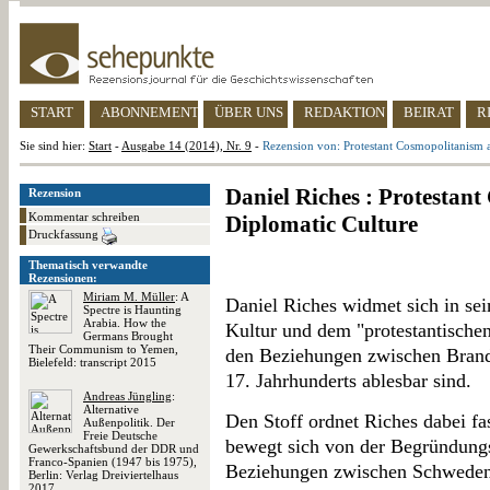
START
ABONNEMENT
ÜBER UNS
REDAKTION
BEIRAT
R
Sie sind hier:
Start
-
Ausgabe 14 (2014), Nr. 9
-
Rezension von: Protestant Cosmopolitanism 
Daniel Riches : Protestan
Rezension
Kommentar schreiben
Diplomatic Culture
Druckfassung
Thematisch verwandte
Rezensionen:
Miriam M. Müller
: A
Daniel Riches widmet sich in sei
Spectre is Haunting
Arabia. How the
Kultur und dem "protestantische
Germans Brought
Their Communism to Yemen,
den Beziehungen zwischen Bran
Bielefeld: transcript 2015
17. Jahrhunderts ablesbar sind.
Andreas Jüngling
:
Alternative
Den Stoff ordnet Riches dabei fa
Außenpolitik. Der
Freie Deutsche
bewegt sich von der Begründung
Gewerkschaftsbund der DDR und
Franco-Spanien (1947 bis 1975),
Beziehungen zwischen Schweden
Berlin: Verlag Dreiviertelhaus
2017