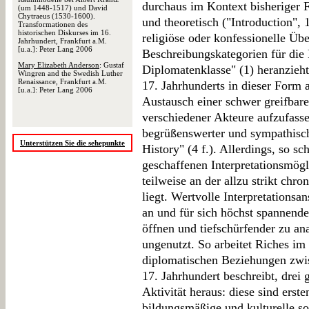
durchaus im Kontext bisheriger
(um 1448-1517) und David
Chytraeus (1530-1600).
und theoretisch ("Introduction", 
Transformationen des
historischen Diskurses im 16.
religiöse oder konfessionelle Ü
Jahrhundert, Frankfurt a.M.
[u.a.]: Peter Lang 2006
Beschreibungskategorien für die
Mary Elizabeth Anderson
: Gustaf
Diplomatenklasse" (1) heranzieht
Wingren and the Swedish Luther
Renaissance, Frankfurt a.M.
17. Jahrhunderts in dieser Form 
[u.a.]: Peter Lang 2006
Austausch einer schwer greifbar
verschiedener Akteure aufzufasse
begrüßenswerter und sympathisc
Unterstützen Sie die sehepunkte
History" (4 f.). Allerdings, so s
geschaffenen Interpretationsmögl
teilweise an der allzu strikt chr
liegt. Wertvolle Interpretationsan
an und für sich höchst spannend
öffnen und tiefschürfender zu ana
ungenutzt. So arbeitet Riches im
diplomatischen Beziehungen zw
17. Jahrhundert beschreibt, drei
Aktivität heraus: diese sind erste
bildungsmäßige und kulturelle so