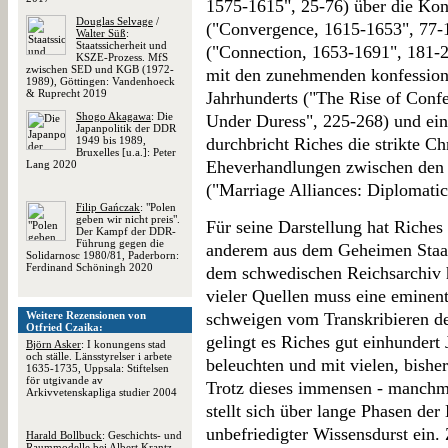
1575-1615", 25-76) über die Kon
Douglas Selvage
/
("Convergence, 1615-1653", 77-1
Walter Süß
:
Staatssicherheit und
("Connection, 1653-1691", 181-2
KSZE-Prozess. MfS
zwischen SED und KGB (1972-
mit den zunehmenden konfession
1989), Göttingen: Vandenhoeck
& Ruprecht 2019
Jahrhunderts ("The Rise of Confe
Shogo Akagawa
: Die
Under Duress", 225-268) und ei
Japanpolitik der DDR
1949 bis 1989,
durchbricht Riches die strikte C
Bruxelles [u.a.]: Peter
Eheverhandlungen zwischen den
Lang 2020
("Marriage Alliances: Diplomatic
Filip Gańczak
: "Polen
geben wir nicht preis".
Für seine Darstellung hat Riches
Der Kampf der DDR-
Führung gegen die
anderem aus dem Geheimen Staats
Solidarnosc 1980/81, Paderborn:
Ferdinand Schöningh 2020
dem schwedischen Reichsarchiv 
vieler Quellen muss eine eminent
Weitere Rezensionen von
schweigen vom Transkribieren d
Otfried Czaika:
gelingt es Riches gut einhundert
Björn Asker
: I konungens stad
och ställe. Länsstyrelser i arbete
beleuchten und mit vielen, bishe
1635-1735, Uppsala: Stiftelsen
för utgivande av
Trotz dieses immensen - manchma
Arkivvetenskapliga studier 2004
stellt sich über lange Phasen der
unbefriedigter Wissensdurst ein. 
Harald Bollbuck
: Geschichts- und
Raummodelle bei Albert Krantz