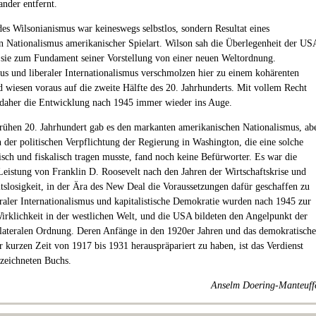
ander entfernt.
des Wilsonianismus war keineswegs selbstlos, sondern Resultat eines
en Nationalismus amerikanischer Spielart. Wilson sah die Überlegenheit der US
sie zum Fundament seiner Vorstellung von einer neuen Weltordnung.
us und liberaler Internationalismus verschmolzen hier zu einem kohärenten
 wiesen voraus auf die zweite Hälfte des 20. Jahrhunderts. Mit vollem Recht
 daher die Entwicklung nach 1945 immer wieder ins Auge.
frühen 20. Jahrhundert gab es den markanten amerikanischen Nationalismus, ab
n der politischen Verpflichtung der Regierung in Washington, die eine solche
tisch und fiskalisch tragen musste, fand noch keine Befürworter. Es war die
 Leistung von Franklin D. Roosevelt nach den Jahren der Wirtschaftskrise und
tslosigkeit, in der Ära des New Deal die Voraussetzungen dafür geschaffen zu
raler Internationalismus und kapitalistische Demokratie wurden nach 1945 zur
Wirklichkeit in der westlichen Welt, und die USA bildeten den Angelpunkt der
lateralen Ordnung. Deren Anfänge in den 1920er Jahren und das demokratische
r kurzen Zeit von 1917 bis 1931 herauspräpariert zu haben, ist das Verdienst
ezeichneten Buchs.
Anselm Doering-Manteuff