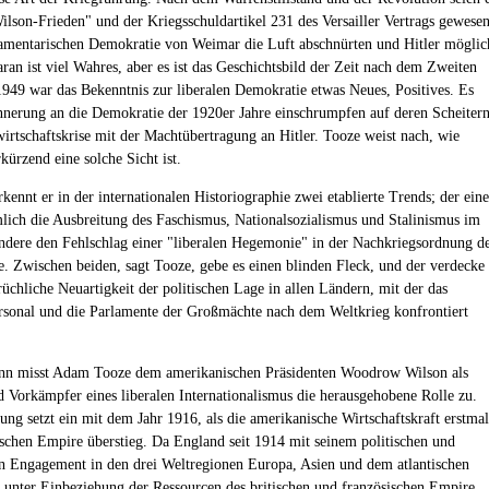
ilson-Frieden" und der Kriegsschuldartikel 231 des Versailler Vertrags gewesen
lamentarischen Demokratie von Weimar die Luft abschnürten und Hitler möglic
ran ist viel Wahres, aber es ist das Geschichtsbild der Zeit nach dem Zweiten
1949 war das Bekenntnis zur liberalen Demokratie etwas Neues, Positives. Es
innerung an die Demokratie der 1920er Jahre einschrumpfen auf deren Scheiter
wirtschaftskrise mit der Machtübertragung an Hitler. Tooze weist nach, wie
rkürzend eine solche Sicht ist.
kennt er in der internationalen Historiographie zwei etablierte Trends; der eine
lich die Ausbreitung des Faschismus, Nationalsozialismus und Stalinismus im
andere den Fehlschlag einer "liberalen Hegemonie" in der Nachkriegsordnung d
e. Zwischen beiden, sagt Tooze, gebe es einen blinden Fleck, und der verdecke
rüchliche Neuartigkeit der politischen Lage in allen Ländern, mit der das
sonal und die Parlamente der Großmächte nach dem Weltkrieg konfrontiert
nn misst Adam Tooze dem amerikanischen Präsidenten Woodrow Wilson als
d Vorkämpfer eines liberalen Internationalismus die herausgehobene Rolle zu.
ung setzt ein mit dem Jahr 1916, als die amerikanische Wirtschaftskraft erstmal
tischen Empire überstieg. Da England seit 1914 mit seinem politischen und
en Engagement in den drei Weltregionen Europa, Asien und dem atlantischen
 unter Einbeziehung der Ressourcen des britischen und französischen Empire