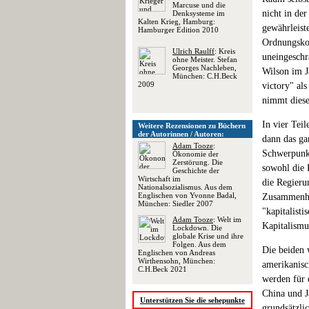
Marcuse und die
nicht in de
Denksysteme im
Kalten Krieg, Hamburg:
gewährleiste
Hamburger Edition 2010
Ordnungskom
Ulrich Raulff
: Kreis
uneingeschr
ohne Meister. Stefan
Georges Nachleben,
Wilson im J
München: C.H.Beck
2009
victory" al
nimmt diese
In vier Tei
Weitere Rezensionen zu Büchern
der Autorinnen / Autoren:
dann das ga
Adam Tooze
:
Schwerpunkt
Ökonomie der
Zerstörung. Die
sowohl die 
Geschichte der
Wirtschaft im
die Regieru
Nationalsozialismus. Aus dem
Englischen von Yvonne Badal,
Zusammenhan
München: Siedler 2007
"kapitalist
Adam Tooze
: Welt im
Kapitalismu
Lockdown. Die
globale Krise und ihre
Folgen. Aus dem
Die beiden 
Englischen von Andreas
Wirthensohn, München:
amerikanisc
C.H.Beck 2021
werden für 
China und J
Unterstützen Sie die sehepunkte
grundsätzli