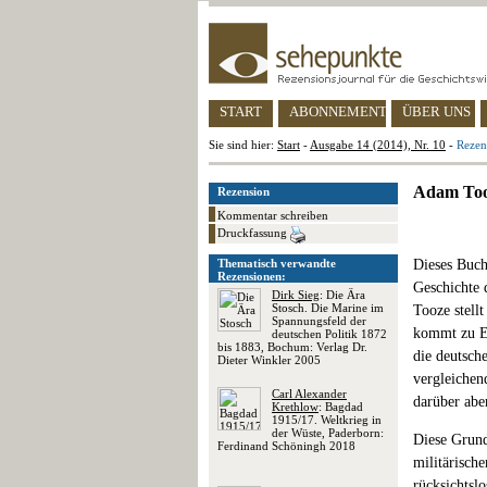
START
ABONNEMENT
ÜBER UNS
Sie sind hier:
Start
-
Ausgabe 14 (2014), Nr. 10
-
Rezen
Adam Too
Rezension
Kommentar schreiben
Druckfassung
Thematisch verwandte
Dieses Buch 
Rezensionen:
Geschichte d
Dirk Sieg
: Die Ära
Stosch. Die Marine im
Tooze stell
Spannungsfeld der
kommt zu Er
deutschen Politik 1872
bis 1883, Bochum: Verlag Dr.
die deutsch
Dieter Winkler 2005
vergleichen
Carl Alexander
darüber abe
Krethlow
: Bagdad
1915/17. Weltkrieg in
der Wüste, Paderborn:
Diese Grund
Ferdinand Schöningh 2018
militärisch
rücksichtsl