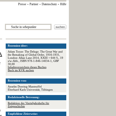
-
-
-
Presse
Partner
Datenschutz
Hilfe
Rezension über:
Adam Tooze: The Deluge. The Great War and
A
the Remaking of Global Order, 1916-1931,
London: Allan Lane 2014, XXIII + 644 S., 19
s/w-Abb., ISBN 978-1-846-14034-1, GBP
r
30,00
Inhaltsverzeichnis dieses Buches
Buch im KVK suchen
Rezension von:
Anselm Doering-Manteuffel
Eberhard Karls Universität, Tübingen
Redaktionelle Betreuung:
Redaktion der Vierteljahrshefte für
Zeitgeschichte
h
Empfohlene Zitierweise:
es