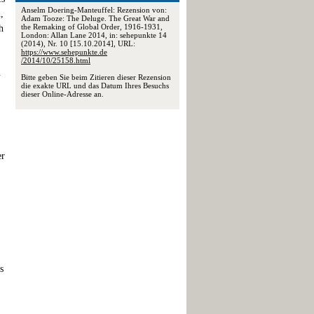
Anselm Doering-Manteuffel: Rezension von:
,
Adam Tooze: The Deluge. The Great War and
the Remaking of Global Order, 1916-1931,
h
London: Allan Lane 2014, in: sehepunkte 14
(2014), Nr. 10 [15.10.2014], URL:
https://www.sehepunkte.de
/2014/10/25158.html
n
Bitte geben Sie beim Zitieren dieser Rezension
die exakte URL und das Datum Ihres Besuchs
dieser Online-Adresse an.
er
s