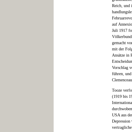
Reich, und 
handlungsle
Februarrevo
auf Annexio
Juli 1917 fo
Völkerbunds
gemacht von
mit der Fol
Ansätze in 
Entscheidun
Vorschlag v
führen, und
Clemenceau
Tooze verfo
(1919 bis 1
Internation
durchwobene
USA aus de
Depression 
vertragliche