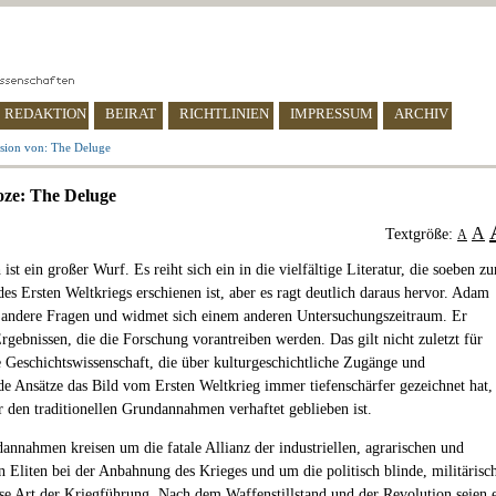
REDAKTION
BEIRAT
RICHTLINIEN
IMPRESSUM
ARCHIV
sion von: The Deluge
ze: The Deluge
A
Textgröße:
A
ist ein großer Wurf. Es reiht sich ein in die vielfältige Literatur, die soeben zu
es Ersten Weltkriegs erschienen ist, aber es ragt deutlich daraus hervor. Adam
t andere Fragen und widmet sich einem anderen Untersuchungszeitraum. Er
gebnissen, die die Forschung vorantreiben werden. Das gilt nicht zuletzt für
e Geschichtswissenschaft, die über kulturgeschichtliche Zugänge und
de Ansätze das Bild vom Ersten Weltkrieg immer tiefenschärfer gezeichnet hat,
r den traditionellen Grundannahmen verhaftet geblieben ist.
annahmen kreisen um die fatale Allianz der industriellen, agrarischen und
en Eliten bei der Anbahnung des Krieges und um die politisch blinde, militärisc
ose Art der Kriegführung. Nach dem Waffenstillstand und der Revolution seien 