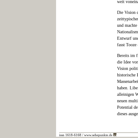
weit vonein
Die Vision 
zeittypisch
und machte 
Nationalism
Entwurf und
fasst Tooze
Bereits im 
die Idee vo
Vision poli
historische
Massenarbei
haben. Libe
alleinigen 
neuen multi
Potential de
dieses ausg
issn 1618-6168 / www.sehepunkte.de