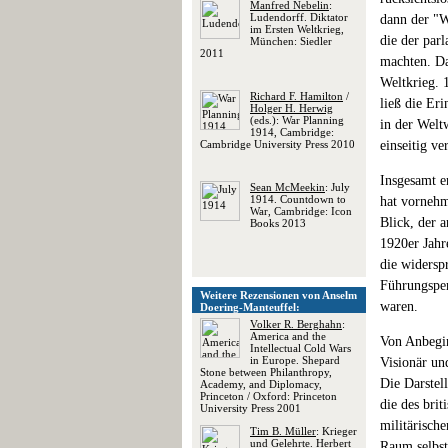
Manfred Nebelin
:
Ludendorff. Diktator
dann der "W
im Ersten Weltkrieg,
die der par
München: Siedler
2011
machten. Da
Weltkrieg. 
Richard F. Hamilton
/
ließ die Er
Holger H. Herwig
(eds.): War Planning
in der Welt
1914, Cambridge:
Cambridge University Press 2010
einseitig ve
Insgesamt er
Sean McMeekin
: July
1914. Countdown to
hat vornehm
War, Cambridge: Icon
Blick, der 
Books 2013
1920er Jahr
die widersp
Führungsper
Weitere Rezensionen von Anselm
waren.
Doering-Manteuffel:
Volker R. Berghahn
:
America and the
Von Anbegi
Intellectual Cold Wars
in Europe. Shepard
Visionär un
Stone between Philanthropy,
Die Darstell
Academy, and Diplomacy,
Princeton / Oxford: Princeton
die des bri
University Press 2001
militärisch
Tim B. Müller
: Krieger
und Gelehrte. Herbert
Raum selbst