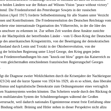
in beiden Ländern war der Rekurs auf Wilsons Vision "peace without victory"
itend. Die Friedensformel des Petersburger Sowjets in der russischen
lution (April 1917) forderte Selbstbestimmung für alle Staaten unter Verzicht
nen und Kontributionen. Die Friedensresolution des Deutschen Reichstags vom
rderte eine internationale Organisation des Völkerrechts, in der die Idee des
 unschwer zu erkennen ist. Zur selben Zeit wurden diese Ansätze zunichte
 der Machtpolitik der betreffenden Länder - vom U-Boot-Krieg der Deutschen
ge des amerikanischen Kriegseintritts, von der Beseitigung der demokratischen
Russland durch Lenin und Trotzki in der Oktoberrevolution, von der
g der britischen Regierung unter Lloyd George, den Krieg gegen jeden
on Friedensverhandlungen bis zum "knock-out blow" gegen das Kaiserreich zu
 vom gleichermaßen entschiedenen französischen Regierungschef Georges
.
lgt die Diagnose zweier Wirklichkeiten durch die Krisenjahre der Nachkriegsze
923/24) und die kurze Spanne von 1924 bis 1929, als es so schien, dass liberale
alismus und kapitalistische Demokratie zum Ordnungsmuster eines vertraglich
n Staatensystems werden könnten. Das Scheitern wurde durch den Rückzug d
m multilateralen System der Schuldenregelungen während der Großen
verursacht, weil dadurch nationales Eigeninteresse erneut freie Entfaltung ohne
 Bindung erhielt. Brüning und Hitler stehen in dieser Perspektive nicht allzu