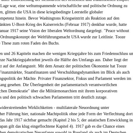
r Lage war, eine weltumspannende wirtschaftliche und politische Ordnung zu
n, glitten die USA in diese kriegsbedingte Leerstelle globaler
petenz hinein. Bevor Washingtons Kriegseintritt als Reaktion auf den
änkten U-Boot-Krieg des Kaiserreichs (Februar 1917) denkbar wurde, hatte
anuar 1917 seine Vision der liberalen Weltordnung dargelegt. "Peace without
s Ordnungskonzept der Weltführungsmacht USA wurde zur Leitlinie. Tooze
 These zum roten Faden des Buchs.
len und 26 Kapiteln machen die wenigen Kriegsjahre bis zum Friedensschluss u
nze Nachkriegsjahrzehnt jeweils die Hälfte des Umfangs aus. Daher liegt der
 auf der Anfangszeit. Mit dem Ansatz der politischen Ökonomie hat Tooze
Finanzmärkte, Staatsfinanzen und Verschuldungsdynamiken im Blick als auch
ngspolitik der Mächte. Privater Finanzsektor, Fiskus und Parlament werden im
g gesehen. Die Überlegenheit der parlamentarisch verantwortlichen
ischen Demokratie" über die Militärmonarchien mit ihrem korporativen
s und den politisch schwachen Parlamenten tritt deutlich zutage.
widerstreitenden Wirklichkeiten - multilaterale Neuordnung unter
her Führung hier, nationale Machtpolitik ohne jede Form der Verflechtung dort
das Jahr 1917 sichtbar gemacht (Kapitel 2 bis 5; der asiatischen Entwicklung in
apan gilt das klug eingeflochtene Kapitel 4). 1917 gab es die Chance eines
chen demokratischen Neuanfangs sowohl in Russland als auch im Deutschen