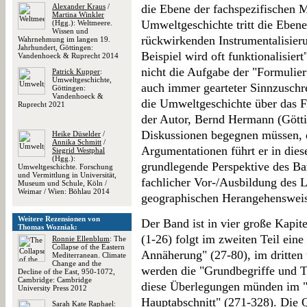
Alexander Kraus
/
die Ebene der fachspezifischen M
Martina Winkler
Umweltgeschichte tritt die Ebene
(Hgg.): Weltmeere.
Wissen und
rückwirkenden Instrumentalisieru
Wahrnehmung im langen 19.
Jahrhundert, Göttingen:
Beispiel wird oft funktionalisie
Vandenhoeck & Ruprecht 2014
nicht die Aufgabe der "Formulie
Patrick Kupper
:
Umweltgeschichte,
auch immer gearteter Sinnzuschr
Göttingen:
Vandenhoeck &
die Umweltgeschichte über das Fa
Ruprecht 2021
der Autor, Bernd Hermann (Götti
Diskussionen begegnen müssen, d
Heike Düselder
/
Annika Schmitt
/
Argumentationen führt er in die
Siegrid Westphal
(Hgg.):
grundlegende Perspektive des Ban
Umweltgeschichte. Forschung
und Vermittlung in Universität,
fachlicher Vor-/Ausbildung des Le
Museum und Schule, Köln /
Weimar / Wien: Böhlau 2014
geographischen Herangehensweis
Weitere Rezensionen von
Der Band ist in vier große Kapite
Thomas Wozniak:
(1-26) folgt im zweiten Teil ein
Ronnie Ellenblum
: The
Collapse of the Eastern
Annäherung" (27-80), im dritten
Mediterranean. Climate
Change and the
werden die "Grundbegriffe und T
Decline of the East, 950-1072,
Cambridge: Cambridge
diese Überlegungen münden im 
University Press 2012
Hauptabschnitt" (271-328). Die Q
Sarah Kate Raphael
: