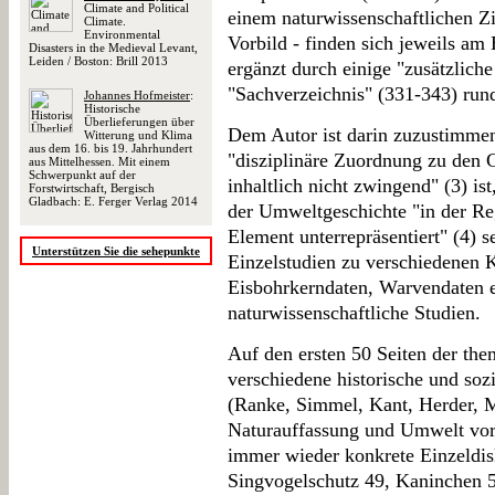
Climate and Political
einem naturwissenschaftlichen Z
Climate.
Environmental
Vorbild - finden sich jeweils am
Disasters in the Medieval Levant,
Leiden / Boston: Brill 2013
ergänzt durch einige "zusätzlich
"Sachverzeichnis" (331-343) run
Johannes Hofmeister
:
Historische
Überlieferungen über
Dem Autor ist darin zuzustimmen
Witterung und Klima
aus dem 16. bis 19. Jahrhundert
"disziplinäre Zuordnung zu den G
aus Mittelhessen. Mit einem
Schwerpunkt auf der
inhaltlich nicht zwingend" (3) ist
Forstwirtschaft, Bergisch
Gladbach: E. Ferger Verlag 2014
der Umweltgeschichte "in der Reg
Element unterrepräsentiert" (4) s
Unterstützen Sie die sehepunkte
Einzelstudien zu verschiedenen 
Eisbohrkerndaten, Warvendaten et
naturwissenschaftliche Studien.
Auf den ersten 50 Seiten der th
verschiedene historische und so
(Ranke, Simmel, Kant, Herder, M
Naturauffassung und Umwelt vorge
immer wieder konkrete Einzeldis
Singvogelschutz 49, Kaninchen 