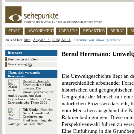
START
ABONNEMENT
ÜBER UNS
REDAKTION
BEIRAT
R
Sie sind hier:
Start
-
Ausgabe 15 (2015), Nr. 11
-
Rezension von: Umweltgeschichte
Bernd Herrmann: Umweltg
Rezension
Kommentar schreiben
Druckfassung
Thematisch verwandte
Die Umweltgeschichte liegt an de
Rezensionen:
Daniel R. Headrick
:
unterschiedlich arbeitender Fors
Macht euch die Erde
untertan. Die
historischen und geographischen
Umweltgeschichte des
Anthropozäns. Aus dem
Geographie der Mensch nur eine
Englischen von Martin Richter,
natürlichen Prozessen darstellt, 
Darmstadt: wbg Theiss 2021
vom Menschen ausgehend die Nat
Nils Güttler
: Nach der
Natur. Umwelt und
Rahmenbedingungen. Diese unter
Geschichte am
Frankfurter Flughafen,
Perspektivenwahl führen zu vers
Göttingen: Wallstein 2023
Eine Einführung in die Grundbegr