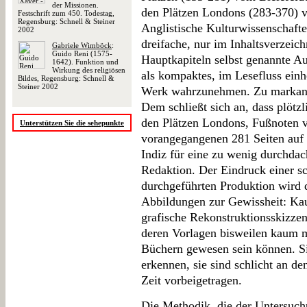
der Missionen.
den Plätzen Londons (283-370) 
Festschrift zum 450. Todestag,
Regensburg: Schnell & Steiner
Anglistische Kulturwissenschafte
2002
dreifache, nur im Inhaltsverzeich
Gabriele Wimböck
:
Guido Reni (1575-
Hauptkapiteln selbst genannte Au
1642). Funktion und
Wirkung des religiösen
als kompaktes, im Lesefluss einh
Bildes, Regensburg: Schnell &
Steiner 2002
Werk wahrzunehmen. Zu markant 
Dem schließt sich an, dass plötzl
den Plätzen Londons, Fußnoten 
Unterstützen Sie die sehepunkte
vorangegangenen 281 Seiten auf s
Indiz für eine zu wenig durchdac
Redaktion. Der Eindruck einer s
durchgeführten Produktion wird d
Abbildungen zur Gewissheit: Kau
grafische Rekonstruktionsskizzen
deren Vorlagen bisweilen kaum m
Büchern gewesen sein können. S
erkennen, sie sind schlicht an de
Zeit vorbeigetragen.
Die Methodik, die der Untersuch