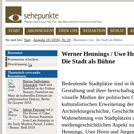
START
ABONNEMENT
ÜBER UNS
REDAKTION
BEIRAT
R
Sie sind hier:
Start
-
Ausgabe 16 (2016), Nr. 10
-
Rezension von: Die Stadt als Bühne
Werner Hennings / Uwe Ho
Rezension
Kommentar schreiben
Die Stadt als Bühne
Druckfassung
Thematisch verwandte
Rezensionen:
Marina Stalljohann-
Bedeutende Stadtplätze sind in ih
Schemmel
: Stadt und
Stadtbild in der Frühen
Gestaltung und ihrer herrschafts
Neuzeit. Frankfurt am
Main als kulturelles Zentrum im
visuelle Medien der politischen 
publizistischen Diskurs, Berlin:
De Gruyter 2016
kulturalistischen Erweiterung d
Sabine Panzram
(ed.):
Architekturgeschichte, Geschich
The Power of Cities.
The Iberian Peninsula
Wahrnehmung von Stadtplätzen u
from Late Antiquity to
mediengeschichtlichen Aspekt zu
the Early Modern Period, Leiden
/ Boston: Brill 2019
Hennings, Uwe Horst und Jürgen