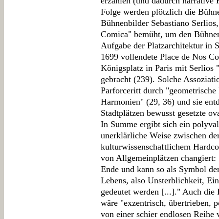
erzählen (und dadurch narrative R
Folge werden plötzlich die Bühne
Bühnenbilder Sebastiano Serlios,
Comica" bemüht, um den Bühnenb
Aufgabe der Platzarchitektur in S
1699 vollendete Place de Nos Co
Königsplatz in Paris mit Serlios
gebracht (239). Solche Assoziat
Parforceritt durch "geometrisch
Harmonien" (29, 36) und sie ent
Stadtplätzen bewusst gesetzte ov
In Summe ergibt sich ein polyva
unerklärliche Weise zwischen der
kulturwissenschaftlichem Hardco
von Allgemeinplätzen changiert:
Ende und kann so als Symbol der
Lebens, also Unsterblichkeit, Ei
gedeutet werden [...]." Auch die
wäre "exzentrisch, übertrieben, 
von einer schier endlosen Reihe 