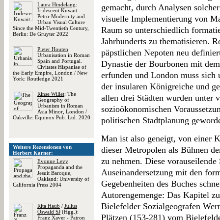
Laura Hindelang
:
gemacht, durch Analysen solcher
Iridescent Kuwait.
Petro-Modernity and
visuelle Implementierung von Ma
Urban Visual Culture
Since the Mid-Twentieth Century,
Raum so unterschiedlich formatie
Berlin: De Gruyter 2022
Jahrhunderts zu thematisieren. 
Pieter Houten
:
päpstlichen Nepoten neu definiert
Urbanisation in Roman
Spain and Portugal.
Dynastie der Bourbonen mit de
Civitates Hispaniae of
the Early Empire, London / New
erfunden und London muss sich 
York: Routledge 2021
der insularen Königreiche und g
Rinse Willet
: The
allen drei Städten wurden unter v
Geography of
Urbanism in Roman
sozioökonomischen Voraussetzung
Asia Minor, London /
Oakville: Equinox Pub. Ltd. 2020
politischen Stadtplanung geword
Man ist also geneigt, von einer K
Weitere Rezensionen von
dieser Metropolen als Bühnen de
Herbert Karner:
zu nehmen. Diese vorauseilende 
Evonne Levy
:
Propaganda and the
Auseinandersetzung mit den for
Jesuit Baroque,
Oakland: University of
Gegebenheiten des Buches schnel
California Press 2004
Autorengemenge: Das Kapitel zu
Bielefelder Sozialgeografen Wern
Rita Haub
/
Julius
Oswald SJ
(Hgg.):
Plätzen (153-281) vom Bielefeld
Franz Xaver - Patron