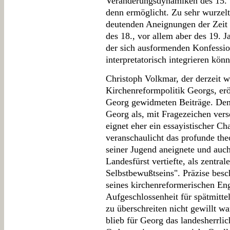
Veränderungsdynamiken des 15. u
denn ermöglicht. Zu sehr wurzelt
deutenden Aneignungen der Zeit
des 18., vor allem aber des 19. J
der sich ausformenden Konfession
interpretatorisch integrieren könn
Christoph Volkmar, der derzeit w
Kirchenreformpolitik Georgs, erö
Georg gewidmeten Beiträge. Dem
Georg als, mit Fragezeichen ver
eignet eher ein essayistischer C
veranschaulicht das profunde the
seiner Jugend aneignete und auch 
Landesfürst vertiefte, als zentra
Selbstbewußtseins". Präzise besch
seines kirchenreformerischen En
Aufgeschlossenheit für spätmitte
zu überschreiten nicht gewillt w
blieb für Georg das landesherrli