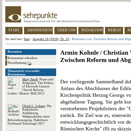
START
ABONNEMENT
ÜBER UNS
REDAKTION
BEIRAT
R
Sie sind hier:
Start
-
Ausgabe 16 (2016), Nr. 10
-
Rezension von: Zwischen Reform und Abg
Armin Kohnle / Christian 
Rezension
Kommentar schreiben
Zwischen Reform und Ab
Druckfassung
Thematisch verwandte
Rezensionen:
Mary Stroll
: Popes and
Der vorliegende Sammelband dok
Antipopes. The Politics
of Eleventh Century
Anlass des Abschlusses der Editi
Church Reform,
Leiden / Boston: Brill 2012
Kirchenpolitik Herzog Georgs vo
abgehaltene Tagung. Sie geht ko
Ulrich L. Lehner
: Die
verstorbenen Projektleiters der 
Katholische
Aufklärung.
zurück. Ihr Ziel war es, einersei
Weltgeschichte einer
Reformbewegung, Paderborn:
entwicklungsgeschichtlich vor de
Ferdinand Schöningh 2017
Römischen Kirche" (8) zu skizzie