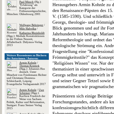
Paul Münch
(Hg.):
Herausgebers Armin Kohnle zu d
"Erfahrung" als
Kategorie der
den Renaissance-Päpsten des 15. 
Frühneuzeitgeschichte,
München: Oldenbourg 2001
V. (1585-1590). Und schließlich
Georgs, theologie- und frömmigk
Wolfgang Behringer
/
Blick genommen und auf ihr Fort
Milo Halvelka
/
Katharina Rheinholdt
Jahrhunderts hin befragt. Marian
(Hgg.): Mediale Konstruktionen
Reformtheologie und ordnet das 
in der Frühen Neuzeit,
Affalterbach: Didymos-Verlag
theologische Strömung ein. Andre
2013
Fragestellung eine "Konfessionali
Weitere Rezensionen zu Büchern
Frömmigkeitsstile?" das Konzept
der Autorinnen / Autoren:
"Religiöses Wissen" vor. Nur de
Armin Kohnle
/
Thomas Krzenck
thematisiert in einer sprachwisse
(Hgg.): Johannes Hus
deutsch. Unter
Georgs selbst und unterwirft in F
Mitarbeit von Friedemann Richter
und Christiane Domtera-
und seiner Gegner Tetzel sowie 
Schleichardt, Leipzig:
Evangelische Verlagsanstalt 2017
grammatischen wir pragmatische
Armin Kohnle
/
Uwe
Schirmer
(Hgg.):
Präsentieren sich einige Beiträg
Kurfürst Friedrich der
Weise von Sachsen.
Forschungsstandes, andere als kn
Politik, Kultur und Reformation,
Stuttgart: Franz Steiner Verlag
konfessionsgeschichtlich differe
2015
Fuhrmanns durchaus einführenden 