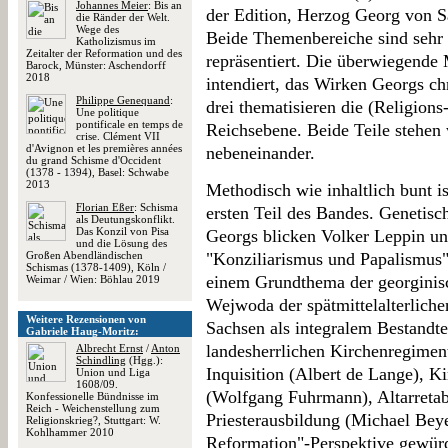
Johannes Meier
: Bis an
der Edition, Herzog Georg von S
die Ränder der Welt.
Wege des
Beide Themenbereiche sind sehr
Katholizismus im
Zeitalter der Reformation und des
repräsentiert. Die überwiegende 
Barock, Münster: Aschendorff
2018
intendiert, das Wirken Georgs ch
Philippe Genequand
:
drei thematisieren die (Religions
Une politique
pontificale en temps de
Reichsebene. Beide Teile stehen
crise. Clément VII
d'Avignon et les premières années
nebeneinander.
du grand Schisme d'Occident
(1378 - 1394), Basel: Schwabe
2013
Methodisch wie inhaltlich bunt i
Florian Eßer
: Schisma
ersten Teil des Bandes. Genetisch
als Deutungskonflikt.
Das Konzil von Pisa
Georgs blicken Volker Leppin u
und die Lösung des
Großen Abendländischen
"Konziliarismus und Papalismus"
Schismas (1378-1409), Köln /
einem Grundthema der georginisc
Weimar / Wien: Böhlau 2019
Wejwoda der spätmittelalterlichen
Weitere Rezensionen von
Sachsen als integralem Bestandte
Gabriele Haug-Moritz:
landesherrlichen Kirchenregimen
Albrecht Ernst
/
Anton
Schindling
(Hgg.):
Inquisition (Albert de Lange),
Union und Liga
1608/09.
(Wolfgang Fuhrmann), Altarretab
Konfessionelle Bündnisse im
Reich - Weichenstellung zum
Priesterausbildung (Michael Beye
Religionskrieg?, Stuttgart: W.
Kohlhammer 2010
Reformation"-Perspektive gewür