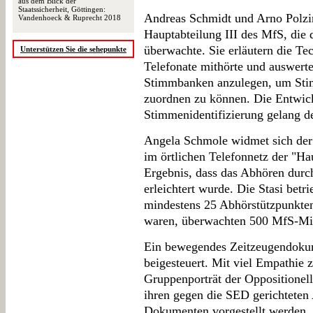
aus dem Blick der
Staatssicherheit, Göttingen:
Andreas Schmidt und Arno Polzin
Vandenhoeck & Ruprecht 2018
Hauptabteilung III des MfS, die
überwachte. Sie erläutern die Te
Unterstützen Sie die sehepunkte
Telefonate mithörte und auswerte
Stimmbanken anzulegen, um Sti
zuordnen zu können. Die Entwic
Stimmenidentifizierung gelang d
Angela Schmole widmet sich der
im örtlichen Telefonnetz der "H
Ergebnis, dass das Abhören durch
erleichtert wurde. Die Stasi bet
mindestens 25 Abhörstützpunkten,
waren, überwachten 500 MfS-Mita
Ein bewegendes Zeitzeugendoku
beigesteuert. Mit viel Empathie z
Gruppenporträt der Oppositionell
ihren gegen die SED gerichteten 
Dokumenten vorgestellt werden. 