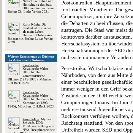
Nahschuss. Leben und
Postkontrollen. Hauptinstrument
Hinrichtung des Stasi-
Offiziers Werner Teske,
Inoffiziellen Mitarbeiter. Die g
Berlin: Ch. Links Verlag 2021
Geheimpolizei, um ihre Zersetz
die Debatten zu beeinflussen, di
Karin König
: Die
Freiheit ist mir lieber
austrugen. Die Stasi war meist d
als mein Leben.
Hermann Flade - eine
kontrovers darüber austauschten
Biographie, Berlin: Lukas Verlag
2020
Herrschaftssystem zu überwinden 
Herrschaftsmonopol der SED dur
und systemimmanente Veränderung
Weitere Rezensionen zu Büchern
der Autorinnen / Autoren:
Ilko-Sascha
Perestroika, Wirtschaftskrise un
Kowalczuk
: Walter
Ulbricht. Der
Nährboden, von dem aus Mitte de
kommunistische
Diktator (1945-1973), München:
einer beachtlichen gesellschaftl
C.H.Beck 2024
immer weniger in den Griff beka
Ilko-Sascha
Zustände in der DDR reichte weit
Kowalczuk
: Walter
Ulbricht. Der deutsche
Gruppierungen hinaus. Im Juni 
Kommunist (1893-
1945), München: C.H.Beck 2023
mehrere tausend Jugendliche vor
Rockkonzert verfolgen wollten, d
Arno Polzin
: Mythos
Reichstag stattfand. Von den sp
Schwedt. DDR-
Militärstrafvollzug und
Unfreiheit wurden SED und Oppo
NVA-Disziplinareinheit