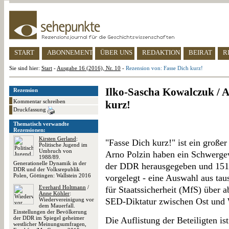
START
ABONNEMENT
ÜBER UNS
REDAKTION
BEIRAT
R
Sie sind hier:
Start
-
Ausgabe 16 (2016), Nr. 10
-
Rezension von: Fasse Dich kurz!
Ilko-Sascha Kowalczuk / A
Rezension
Kommentar schreiben
kurz!
Druckfassung
Thematisch verwandte
Rezensionen:
Kirsten Gerland
:
"Fasse Dich kurz!" ist ein groß
Politische Jugend im
Umbruch von
Arno Polzin haben ein Schwergew
1988/89.
Generationelle Dynamik in der
der DDR herausgegeben und 151
DDR und der Volksrepublik
Polen, Göttingen: Wallstein 2016
vorgelegt - eine Auswahl aus ta
Everhard Holtmann
/
für Staatssicherheit (MfS) über 
Anne Köhler
:
Wiedervereinigung vor
SED-Diktatur zwischen Ost und 
dem Mauerfall.
Einstellungen der Bevölkerung
der DDR im Spiegel geheimer
Die Auflistung der Beteiligten i
westlicher Meinungsumfragen,