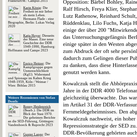
Frankfurt/M.: Campus 2015
Opposition: Bärbel Bohley, Rain
Karin König
: Die
Ralf Hirsch, Freya Klier, Steph
Freiheit ist mir lieber
Lutz Rathenow, Reinhard Schult
als mein Leben.
Hermann Flade - eine
Rüddenklau, Lilo Fuchs, Katja 
Biographie, Berlin: Lukas Verlag
2020
einige der über 200 "Mitwirkende
Katja Hoyer
: Diesseits
das Untersuchungsgefängnis Ber
der Mauer. Eine neue
Geschichte der DDR
einige später in den Westen abge
1949-1990, Hamburg:
zum Abdruck der oft sehr persön
Hoffmann und Campe 2023
dadurch zum Gelingen dieser Publ
Enrico Heitzer
: Die
zu danken, dass diese Hinterlass
Kampfgruppe gegen
Unmenschlichkeit
genutzt werden kann.
(KgU). Widerstand
und Spionage im Kalten Krieg
1948-1959, Köln / Weimar /
Kowalczuk stellt die Abhörpraxi
Wien: Böhlau 2015
Jahre in der DDR 4000 Telefonan
gleichzeitig überwachte. Das war
Weitere Rezensionen von Stefan
Donth:
im Artikel 31 der DDR-Verfassun
Ronny Heidenreich
(Bearb.): Die DDR im
Fernmeldegeheimnisses. Den abg
Blick der Stasi 1970.
Die geheimen Berichte
Kowalczuk nachweist, ein hoher 
an die SED-Führung, Göttingen:
Repressionsstrategie der SED zu
Vandenhoeck & Ruprecht 2023
DDR-Bevölkerung gehörten auc
Gunter Lange
: Der