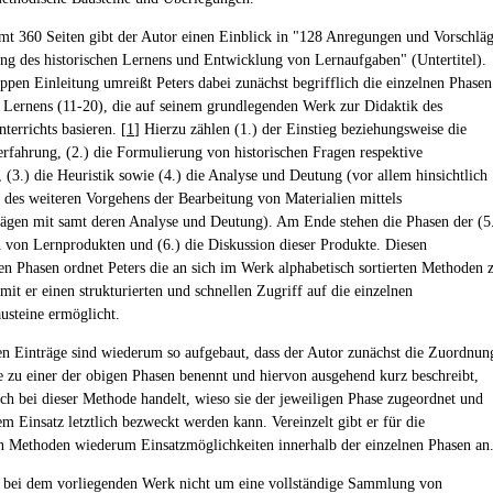
mt 360 Seiten gibt der Autor einen Einblick in "128 Anregungen und Vorschlä
ung des historischen Lernens und Entwicklung von Lernaufgaben" (Untertitel).
appen Einleitung umreißt Peters dabei zunächst begrifflich die einzelnen Phasen
n Lernens (11-20), die auf seinem grundlegenden Werk zur Didaktik des
terrichts basieren. [
1
] Hierzu zählen (1.) der Einstieg beziehungsweise die
rfahrung, (2.) die Formulierung von historischen Fragen respektive
 (3.) die Heuristik sowie (4.) die Analyse und Deutung (vor allem hinsichtlich
 des weiteren Vorgehens der Bearbeitung von Materialien mittels
rägen mit samt deren Analyse und Deutung). Am Ende stehen die Phasen der (5
n von Lernprodukten und (6.) die Diskussion dieser Produkte. Diesen
en Phasen ordnet Peters die an sich im Werk alphabetisch sortierten Methoden 
mit er einen strukturierten und schnellen Zugriff auf die einzelnen
steine ermöglicht.
en Einträge sind wiederum so aufgebaut, dass der Autor zunächst die Zuordnun
 zu einer der obigen Phasen benennt und hiervon ausgehend kurz beschreibt,
ch bei dieser Methode handelt, wieso sie der jeweiligen Phase zugeordnet und
em Einsatz letztlich bezweckt werden kann. Vereinzelt gibt er für die
n Methoden wiederum Einsatzmöglichkeiten innerhalb der einzelnen Phasen an
h bei dem vorliegenden Werk nicht um eine vollständige Sammlung von