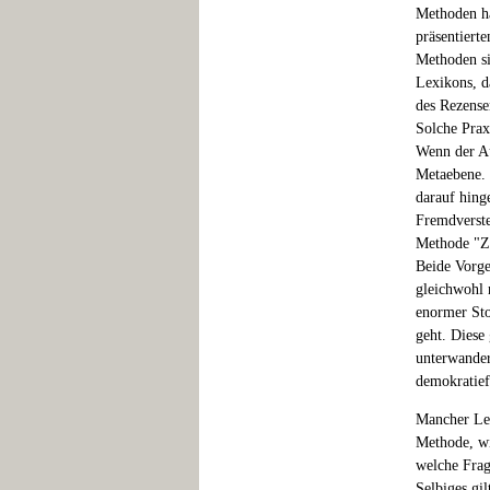
Methoden ha
präsentiert
Methoden si
Lexikons, d
des Rezense
Solche Prax
Wenn der Au
Metaebene. 
darauf hing
Fremdverste
Methode "Ze
Beide Vorge
gleichwohl 
enormer Sto
geht. Diese 
unterwander
demokratief
Mancher Lex
Methode, wi
welche Frag
Selbiges gil