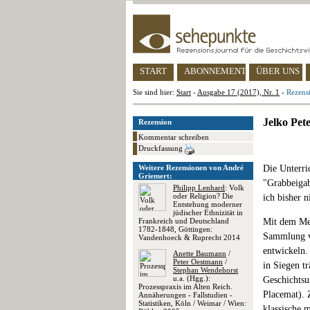
START
ABONNEMENT
ÜBER UNS
Sie sind hier:
Start
-
Ausgabe 17 (2017), Nr. 1
-
Rezens
Jelko Pet
Rezension
Kommentar schreiben
Druckfassung
Weitere Rezensionen von André
Die Unterri
Griemert:
"Grabbeigab
Philipp Lenhard
: Volk
oder Religion? Die
ich bisher 
Entstehung moderner
jüdischer Ethnizität in
Frankreich und Deutschland
Mit dem Met
1782-1848, Göttingen:
Sammlung vo
Vandenhoeck & Ruprecht 2014
entwickeln.
Anette Baumann
/
Peter Oestmann
/
in Siegen t
Stephan Wendehorst
u.a. (Hgg.):
Geschichtsu
Prozesspraxis im Alten Reich.
Placemat). 
Annäherungen - Fallstudien -
Statistiken, Köln / Weimar / Wien:
klassische 