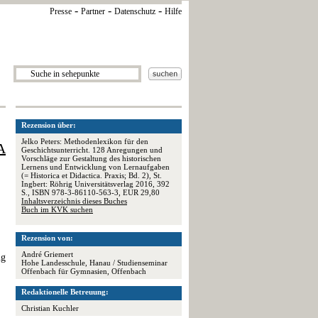
-
-
-
Presse
Partner
Datenschutz
Hilfe
Rezension über:
Jelko Peters: Methodenlexikon für den
A
Geschichtsunterricht. 128 Anregungen und
Vorschläge zur Gestaltung des historischen
Lernens und Entwicklung von Lernaufgaben
(= Historica et Didactica. Praxis; Bd. 2), St.
Ingbert: Röhrig Universitätsverlag 2016, 392
S., ISBN 978-3-86110-563-3, EUR 29,80
Inhaltsverzeichnis dieses Buches
Buch im KVK suchen
Rezension von:
André Griemert
ng
Hohe Landesschule, Hanau / Studienseminar
Offenbach für Gymnasien, Offenbach
Redaktionelle Betreuung:
Christian Kuchler