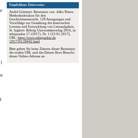
Empfohlene Zitierweise:
ge
André Griemert: Rezension von: Jelko Peters:
Methodenlexikon für den
Geschichtsunterricht. 128 Anregungen und
Vorschläge zur Gestaltung des historischen
Lernens und Entwicklung von Lernaufgaben,
St. Ingbert: Röhrig Universitätsverlag 2016, in:
sehepunkte 17 (2017), Nr. 1 [15.01.2017],
URL:
https://www.sehepunkte.de
/2017/01/28442.html
Bitte geben Sie beim Zitieren dieser Rezension
die exakte URL und das Datum Ihres Besuchs
dieser Online-Adresse an.
.)
zu
g
.