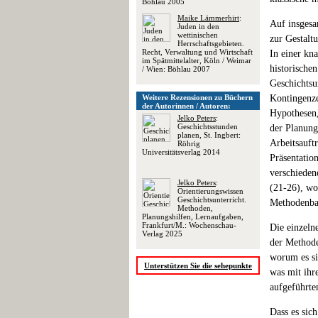
Böhlau 2005
Maike Lämmerhirt
:
Auf insgesa
Juden in den
wettinischen
zur Gestalt
Herrschaftsgebieten.
Recht, Verwaltung und Wirtschaft
In einer kn
im Spätmittelalter, Köln / Weimar
historische
/ Wien: Böhlau 2007
Geschichtsun
Weitere Rezensionen zu Büchern
Kontingenze
der Autorinnen / Autoren:
Hypothesen,
Jelko Peters
:
Geschichtsstunden
der Planung
planen, St. Ingbert:
Arbeitsauft
Röhrig
Universitätsverlag 2014
Präsentatio
verschieden
Jelko Peters
:
(21-26), wo
Orientierungswissen
Geschichtsunterricht.
Methodenbau
Methoden,
Planungshilfen, Lernaufgaben,
Frankfurt/M.: Wochenschau-
Die einzeln
Verlag 2025
der Methode
worum es si
Unterstützen Sie die sehepunkte
was mit ihr
aufgeführte
Dass es sic