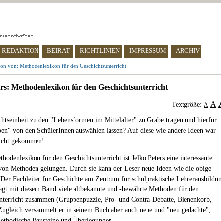
REDAKTION
BEIRAT
RICHTLINIEN
IMPRESSUM
ARCHIV
ion von: Methodenlexikon für den Geschichtsunterricht
ers: Methodenlexikon für den Geschichtsunterricht
A
Textgröße:
A
chtseinheit zu den "Lebensformen im Mittelalter" zu Grabe tragen und hierfür
en" von den SchülerInnen auswählen lassen? Auf diese wie andere Ideen war
nicht gekommen!
hodenlexikon für den Geschichtsunterricht ist Jelko Peters eine interessante
n Methoden gelungen. Durch sie kann der Leser neue Ideen wie die obige
 Der Fachleiter für Geschichte am Zentrum für schulpraktische Lehrerausbildu
rägt mit diesem Band viele altbekannte und -bewährte Methoden für den
nterricht zusammen (Gruppenpuzzle, Pro- und Contra-Debatte, Bienenkorb,
Zugleich versammelt er in seinem Buch aber auch neue und "neu gedachte",
methodische Bausteine und Überlegungen.