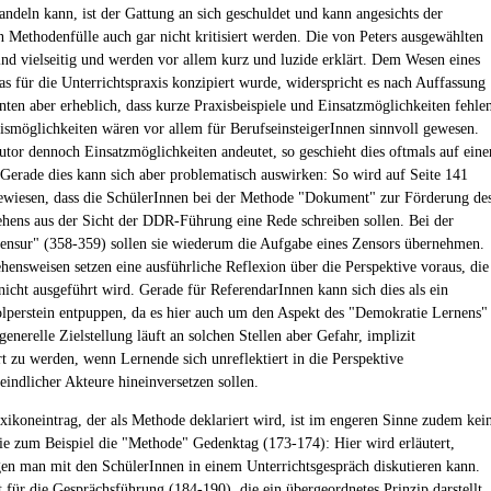
ndeln kann, ist der Gattung an sich geschuldet und kann angesichts der
en Methodenfülle auch gar nicht kritisiert werden. Die von Peters ausgewählten
nd vielseitig und werden vor allem kurz und luzide erklärt. Dem Wesen eines
as für die Unterrichtspraxis konzipiert wurde, widerspricht es nach Auffassung
nten aber erheblich, dass kurze Praxisbeispiele und Einsatzmöglichkeiten fehle
ismöglichkeiten wären vor allem für BerufseinsteigerInnen sinnvoll gewesen.
tor dennoch Einsatzmöglichkeiten andeutet, so geschieht dies oftmals auf eine
Gerade dies kann sich aber problematisch auswirken: So wird auf Seite 141
ewiesen, dass die SchülerInnen bei der Methode "Dokument" zur Förderung de
hens aus der Sicht der DDR-Führung eine Rede schreiben sollen. Bei der
nsur" (358-359) sollen sie wiederum die Aufgabe eines Zensors übernehmen.
hensweisen setzen eine ausführliche Reflexion über die Perspektive voraus, die
nicht ausgeführt wird. Gerade für ReferendarInnen kann sich dies als ein
lperstein entpuppen, da es hier auch um den Aspekt des "Demokratie Lernens"
generelle Zielstellung läuft an solchen Stellen aber Gefahr, implizit
t zu werden, wenn Lernende sich unreflektiert in die Perspektive
eindlicher Akteure hineinversetzen sollen.
ikoneintrag, der als Methode deklariert wird, ist im engeren Sinne zudem kei
e zum Beispiel die "Methode" Gedenktag (173-174): Hier wird erläutert,
en man mit den SchülerInnen in einem Unterrichtsgespräch diskutieren kann.
t für die Gesprächsführung (184-190), die ein übergeordnetes Prinzip darstellt,