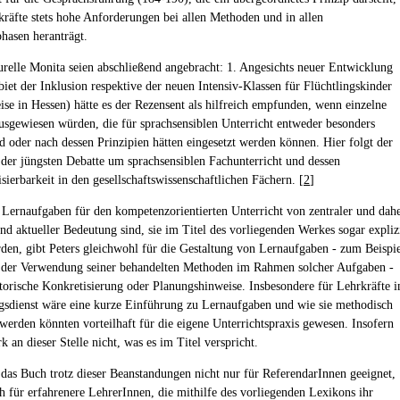
kräfte stets hohe Anforderungen bei allen Methoden und in allen
phasen heranträgt.
urelle Monita seien abschließend angebracht: 1. Angesichts neuer Entwicklung
iet der Inklusion respektive der neuen Intensiv-Klassen für Flüchtlingskinder
eise in Hessen) hätte es der Rezensent als hilfreich empfunden, wenn einzelne
sgewiesen würden, die für sprachsensiblen Unterricht entweder besonders
nd oder nach dessen Prinzipien hätten eingesetzt werden können. Hier folgt der
 der jüngsten Debatte um sprachsensiblen Fachunterricht und dessen
sierbarkeit in den gesellschaftswissenschaftlichen Fächern. [
2
]
 Lernaufgaben für den kompetenzorientierten Unterricht von zentraler und dah
end aktueller Bedeutung sind, sie im Titel des vorliegenden Werkes sogar expliz
den, gibt Peters gleichwohl für die Gestaltung von Lernaufgaben - zum Beispi
h der Verwendung seiner behandelten Methoden im Rahmen solcher Aufgaben -
itorische Konkretisierung oder Planungshinweise. Insbesondere für Lehrkräfte 
gsdienst wäre eine kurze Einführung zu Lernaufgaben und wie sie methodisch
 werden könnten vorteilhaft für die eigene Unterrichtspraxis gewesen. Insofern
k an dieser Stelle nicht, was es im Titel verspricht.
t das Buch trotz dieser Beanstandungen nicht nur für ReferendarInnen geeignet,
h für erfahrenere LehrerInnen, die mithilfe des vorliegenden Lexikons ihr