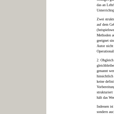
das an Lehr
Unterrichts
Zwei strukt
auf dem Geb
(beispielsw
Methoden au
geeignet si
Autor nicht
Operationali
2. Obgleich
gleichbleib
genannt wer
hinsichtlic
keine defin
Vorbereitun
strukturiert
hält das Wer
Indessen is
sondern auc