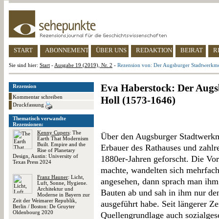
START
ABONNEMENT
ÜBER UNS
REDAKTION
BEIRAT
R
Sie sind hier:
Start
-
Ausgabe 19 (2019), Nr. 2
-
Rezension von: Der Augsburger Stadtwerkmei
Eva Haberstock: Der Augs
Rezension
Kommentar schreiben
Holl (1573-1646)
Druckfassung
Thematisch verwandte
Rezensionen:
Kenny Cupers
: The
Über den Augsburger Stadtwerkme
Earth That Modernism
Built. Empire and the
Erbauer des Rathauses und zahlre
Rise of Planetary
Design, Austin: University of
1880er-Jahren geforscht. Die Vor
Texas Press 2024
machte, wandelten sich mehrfach
Franz Hauner
: Licht,
angesehen, dann sprach man ihm 
Luft, Sonne, Hygiene.
Architektur und
Bauten ab und sah in ihm nur den
Moderne in Bayern zur
Zeit der Weimarer Republik,
ausgeführt habe. Seit längerer Ze
Berlin / Boston: De Gruyter
Oldenbourg 2020
Quellengrundlage auch sozialge