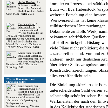
André Deschan
: Im
komplexen Prozesse bei städtisc
Schatten von Albert
Speer. Der Architekt
Buch von Eva Haberstock (ursprün
Rudolf Wolters, Berlin:
Gebr. Mann Verlag 2015
weiteren Forschung eine bessere
'Werkverzeichnis' ist keine klas
Ferdinand Opll
/
stilhistorischen Untersuchungen,
Martin Scheutz
: Die
Transformation des
Dokumente zu Holls Werk, nämlich
Wiener Stadtbildes um
1700. Die Vogelschau des
bekannten schriftlichen Quellen 
Bernhard Georg Andermüller von
1703 und der Stadtplan des
auf Holl zurückgeht. Bislang war
Michel Herstal de la Tache von
viele Pläne nicht publiziert; die 
1695/97, Wien: Böhlau 2018
zuzuschreiben sind. Von und zu E
Małgorzata Popiołek-
Roßkamp
: Warschau.
anderen, nicht nur deutschen Arc
Ein Wiederaufbau, der
vor dem Krieg begann,
überliefert: Selbstzeugnisse, amt
Paderborn: Brill / Ferdinand
Schöningh 2021
Konstruktionszeichnungen, Skizz
alles veröffentlicht sein.
Weitere Rezensionen von
Christoph Bellot:
Die Einleitung skizziert die For
Lene Jaspert
: "zur
Verschönerung der
unterscheidenden Sichtweisen auf 
Stadt und zum Nutzen
der Menschen". Die
selbständig schöpferischen Baume
Promenade in Münster im 18.
Jahrhundert als Spaziergang,
Werkmeister, der nach den Entwü
Stadtgrenze und
in das Kollektiv der städtischen
Stadtverschönerung, Münster: