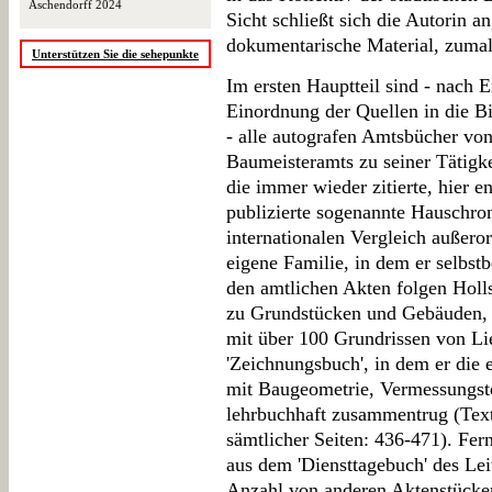
Aschendorff 2024
Sicht schließt sich die Autorin an
dokumentarische Material, zumal 
Unterstützen Sie die sehepunkte
Im ersten Hauptteil sind - nach 
Einordnung der Quellen in die Bi
- alle autografen Amtsbücher von
Baumeisteramts zu seiner Tätigkei
die immer wieder zitierte, hier e
publizierte sogenannte Hauschron
internationalen Vergleich außeror
eigene Familie, in dem er selbst
den amtlichen Akten folgen Holl
zu Grundstücken und Gebäuden, 
mit über 100 Grundrissen von Lie
'Zeichnungsbuch', in dem er die
mit Baugeometrie, Vermessungst
lehrbuchhaft zusammentrug (Text
sämtlicher Seiten: 436-471). Fer
aus dem 'Diensttagebuch' des Lei
Anzahl von anderen Aktenstücken