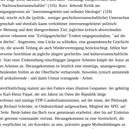
e Nachwuchswissenschaftler" (316). Kurz: Jedwede Kritik am
nigungsprozess als "interessensgeleitet und ordinäre Ideologie" (318)
nd, mischt sich die (politik-, weniger geschichtswissenschaftliche) Untersuchu
enschaft und ebenfalls kaum verhohlener interessensgeleiteter politisch-
er Meinung und dem übergeordneten Ziel, jeglichen kritisch-abweichenden
rativen vehement eine "Erfolgsgeschichte" Einheit entgegenzuhalten, "auf die
ein dürfen". Angetreten, eine Lücke zu schließen, eine gesamtdeutsche Geschicht
ren, die sowohl Teilung als auch Wiedervereinigung berücksichtigt, fehlen hier
erweise Anschlüsse an jegliche jüngere geschichts- und kulturwissenschaftliche
. Statt einer Einbeziehung einschlägiger jüngerer Arbeiten knüpft der Autor an
ren Arbeiten an. Herausgekommen ist letztlich eine einseitige, unausgewogene,
cheidenden Stellen an der Oberfläche verharrende, bisweilen zynisch anmutende
oll artikulierende - und damit Unmut erzeugende - Arbeit.
Veröffentlichung stammt aus den Federn eines illustren Gespannes: der gebürtig
e Karl-Heinz Paqué, der seit Jahren im Osten der Republik tätige
professor und einstige FDP-Landesfinanzminister, auf der einen, der Philosoph
e Richard Schröder, in Ostdeutschland aufgewachsen, Mitglied der SPD, auf
 Seite. Beide haben das Buch zwar gemeinsam erarbeitet, aber bis auf Einleitu
t getrennt voneinander verfasst. Herausgekommen ist eine Streitschrift, die
verpflichtet ist, ein Korrektiv zu sein, präventiv gegen Mythenbildungen zu