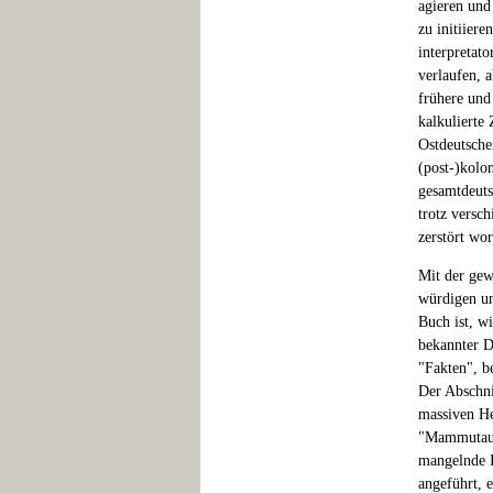
agieren und
zu initiier
interpretat
verlaufen, 
frühere und
kalkulierte
Ostdeutsche
(post-)kolo
gesamtdeuts
trotz versc
zerstört wo
Mit der gew
würdigen un
Buch ist, w
bekannter D
"Fakten", b
Der Abschni
massiven He
"Mammutaufg
mangelnde I
angeführt, 