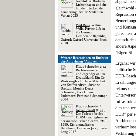
Nachbilder. Rostock-
abgewinnen 
Lichtenhagen und die
gleichwohl 
blinden Flecken der
Erinnerung, Berlin: Schlaufen
Repression
Verlag 2025
Bemerkungen
Paul Betts
: Within
und Konsumg
Walls. Private Life in
the German
gerechten, 
Democratic Republic,
Oxford: Oxford University Press
deutsch-deu
2010
andere Aspe
"Eigen-Sinn"
Weitere Rezensionen zu Büchern
der Autorinnen / Autoren:
Ergänzt wir
Klaus Schroeder
u.a.:
politische 
Rechtsextremismus
und Jugendgewalt in
DDR-Geschic
Deutschland. Ein Ost-
West-Vergleich. Unter Mitarbeit
Erzählungen
von Steffen Alisch, Susanne
Bressan, Monika Deutz-
rekonstruie
Schroeder, Uwe Hillmer,
Unterversor
Paderborn: Ferdinand Schöningh
2004
Infrastrukt
Klaus Schroeder
/
dies und we
Jochen Staadt
(Hgg.):
Die Todesopfer des
DDR" per se
DDR-Grenzregimes an
Ausblendens
der innerdeutschen Grenze 1949-
1989. Ein biografisches
verharmlose
Handbuch, Bruxelles [u.a.]: Peter
Lang 2017
Verklärung 