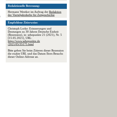
Redaktionelle Betreuung:
Hermann Wentker im Auftrag der
Redaktion
der Vierteljahrshefte für Zeitgeschichte
s
Empfohlene Zitierweise:
Christoph Lorke: Erinnerungen und
Deutungen zu 30 Jahren Deutsche Einheit
(Rezension), in: sehepunkte 21 (2021), Nr. 5
[15.05.2021], URL:
https://www.sehepunkte.de
/2021/05/35175.html
Bitte geben Sie beim Zitieren dieser Rezension
die exakte URL und das Datum Ihres Besuchs
dieser Online-Adresse an.