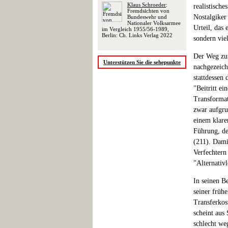
Klaus Schroeder
:
realistisch
Fremdsichten von
Nostalgiker
Bundeswehr und
Nationaler Volksarmee
Urteil, das
im Vergleich 1955/56-1989,
Berlin: Ch. Links Verlag 2022
sondern vie
Der Weg zur
Unterstützen Sie die sehepunkte
nachgezeich
stattdessen
"Beitritt ei
Transformati
zwar aufgru
einem klare
Führung, d
(211). Dami
Verfechtern
"Alternativl
In seinen B
seiner früh
Transferkos
scheint aus
schlecht we