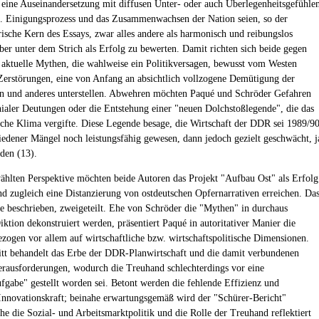
 eine Auseinandersetzung mit diffusen Unter- oder auch Überlegenheitsgefühle
en. Einigungsprozess und das Zusammenwachsen der Nation seien, so der
orische Kern des Essays, zwar alles andere als harmonisch und reibungslos
aber unter dem Strich als Erfolg zu bewerten. Damit richten sich beide gegen
 aktuelle Mythen, die wahlweise ein Politikversagen, bewusst vom Westen
 Zerstörungen, eine von Anfang an absichtlich vollzogene Demütigung der
n und anderes unterstellen. Abwehren möchten Paqué und Schröder Gefahren
nialer Deutungen oder die Entstehung einer "neuen Dolchstoßlegende", die das
che Klima vergifte. Diese Legende besage, die Wirtschaft der DDR sei 1989/9
hiedener Mängel noch leistungsfähig gewesen, dann jedoch gezielt geschwächt, j
rden (13).
ählten Perspektive möchten beide Autoren das Projekt "Aufbau Ost" als Erfolg
d zugleich eine Distanzierung von ostdeutschen Opfernarrativen erreichen. Da
ie beschrieben, zweigeteilt. Ehe von Schröder die "Mythen" in durchaus
iktion dekonstruiert werden, präsentiert Paqué in autoritativer Manier die
ezogen vor allem auf wirtschaftliche bzw. wirtschaftspolitische Dimensionen.
tt behandelt das Erbe der DDR-Planwirtschaft und die damit verbundenen
rausforderungen, wodurch die Treuhand schlechterdings vor eine
abe" gestellt worden sei. Betont werden die fehlende Effizienz und
nnovationskraft; beinahe erwartungsgemäß wird der "Schürer-Bericht"
ehe die Sozial- und Arbeitsmarktpolitik und die Rolle der Treuhand reflektiert