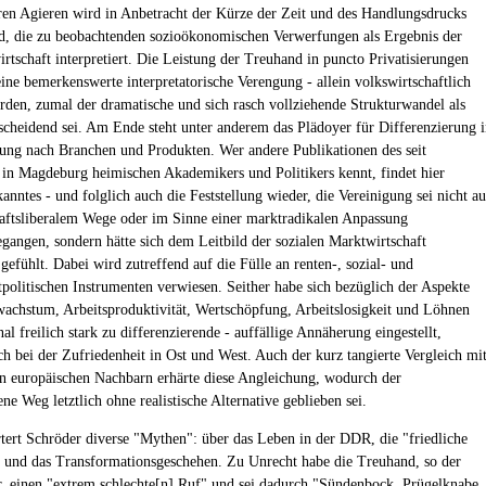
en Agieren wird in Anbetracht der Kürze der Zeit und des Handlungsdrucks
, die zu beobachtenden sozioökonomischen Verwerfungen als Ergebnis der
tschaft interpretiert. Die Leistung der Treuhand in puncto Privatisierungen
eine bemerkenswerte interpretatorische Verengung - allein volkswirtschaftlich
rden, zumal der dramatische und sich rasch vollziehende Strukturwandel als
scheidend sei. Am Ende steht unter anderem das Plädoyer für Differenzierung 
lung nach Branchen und Produkten. Wer andere Publikationen des seit
 in Magdeburg heimischen Akademikers und Politikers kennt, findet hier
anntes - und folglich auch die Feststellung wieder, die Vereinigung sei nicht au
haftsliberalem Wege oder im Sinne einer marktradikalen Anpassung
egangen, sondern hätte sich dem Leitbild der sozialen Marktwirtschaft
 gefühlt. Dabei wird zutreffend auf die Fülle an renten-, sozial- und
tpolitischen Instrumenten verwiesen. Seither habe sich bezüglich der Aspekte
wachstum, Arbeitsproduktivität, Wertschöpfung, Arbeitslosigkeit und Löhnen
nal freilich stark zu differenzierende - auffällige Annäherung eingestellt,
ch bei der Zufriedenheit in Ost und West. Auch der kurz tangierte Vergleich mi
en europäischen Nachbarn erhärte diese Angleichung, wodurch der
ne Weg letztlich ohne realistische Alternative geblieben sei.
tert Schröder diverse "Mythen": über das Leben in der DDR, die "friedliche
 und das Transformationsgeschehen. Zu Unrecht habe die Treuhand, so der
r, einen "extrem schlechte[n] Ruf" und sei dadurch "Sündenbock, Prügelknabe,