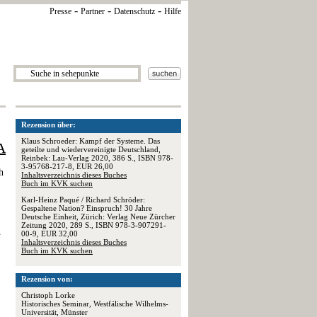
-
-
-
Presse
Partner
Datenschutz
Hilfe
Rezension über:
Klaus Schroeder: Kampf der Systeme. Das
A
geteilte und wiedervereinigte Deutschland,
Reinbek: Lau-Verlag 2020, 386 S., ISBN 978-
3-95768-217-8, EUR 26,00
h
Inhaltsverzeichnis dieses Buches
Buch im KVK suchen
Karl-Heinz Paqué / Richard Schröder:
Gespaltene Nation? Einspruch! 30 Jahre
Deutsche Einheit, Zürich: Verlag Neue Zürcher
Zeitung 2020, 289 S., ISBN 978-3-907291-
h
00-9, EUR 32,00
Inhaltsverzeichnis dieses Buches
Buch im KVK suchen
Rezension von:
Christoph Lorke
Historisches Seminar, Westfälische Wilhelms-
Universität, Münster