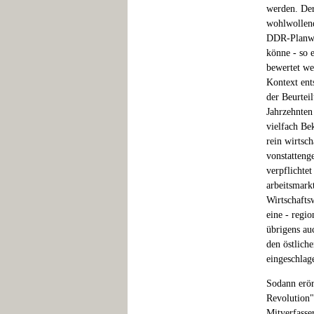
werden. Der
wohlwollend
DDR-Planwir
könne - so 
bewertet we
Kontext ent
der Beurtei
Jahrzehnten
vielfach Bek
rein wirtsc
vonstatteng
verpflichtet
arbeitsmark
Wirtschafts
eine - regio
übrigens au
den östlich
eingeschlage
Sodann erör
Revolution"
Mitverfasse