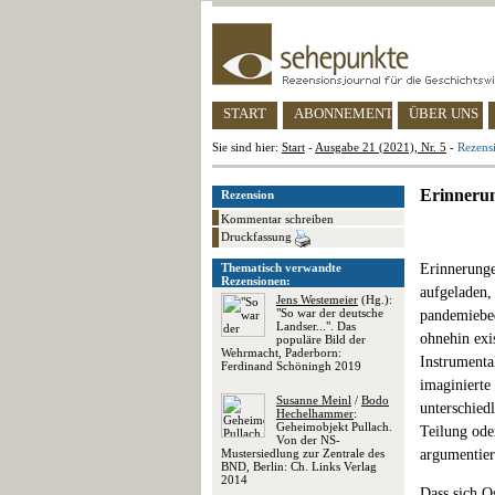
START
ABONNEMENT
ÜBER UNS
Sie sind hier:
Start
-
Ausgabe 21 (2021), Nr. 5
-
Rezens
Erinnerun
Rezension
Kommentar schreiben
Druckfassung
Thematisch verwandte
Erinnerunge
Rezensionen:
aufgeladen,
Jens Westemeier
(Hg.):
"So war der deutsche
pandemiebed
Landser...". Das
ohnehin exi
populäre Bild der
Wehrmacht, Paderborn:
Instrumenta
Ferdinand Schöningh 2019
imaginierte
Susanne Meinl
/
Bodo
unterschied
Hechelhammer
:
Geheimobjekt Pullach.
Teilung ode
Von der NS-
Mustersiedlung zur Zentrale des
argumentier
BND, Berlin: Ch. Links Verlag
2014
Dass sich O