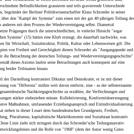
erschiedene Befindlichkeiten grassieren und teils gravierende Unterschiede
en, begründet der Berliner Politikwissenschaftler Klaus Schroeder in seiner
über den "Kampf der Systeme" zum einen mit der gut 40-jährigen Teilung de
 anderen mit dem Prozess der Wiedervereinigung selbst. Diametral
etzte Prägungen durch die unterschiedlichen, in vielerlei Hinsicht "sogar
chen Systeme" (15) hätten eine Kluft erzeugt, die dauerhaft nachwirke, was
n für Wirtschaft, Sozialstruktur, Politik, Kultur oder Lebensweisen gilt. Die
pien von Freiheit und Gerechtigkeit dienen Schroeder als "Ausgangspunkt und
ür die Betrachtung der deutschen Teilungs- und Wiedervereinigungsgeschichte"
gemäß dieses Axioms laufen seine Betrachtungen auch konsequent auf eine
ng beider Teilstaaten hinaus.
il der Darstellung kontrastiert Diktatur und Demokratie; er ist mit dieser
nung von "Differenz" mithin weit davon entfernt, eine - so der selbsternannte
gesamtdeutsche Nachkriegsgeschichte zu erzählen, die Verflechtungen und
ungen stärker einbeziehen müsste. Kollektivierung, Konformitätserzeugung
ssive Maßnahmen, umfassender Erziehungsanspruch und Entindividualisierung
t stehen in dieser Lesart dem bundesdeutschen Grundgesetz, Freiheit,
lung, Pluralismus, kapitalistische Marktökonomie und Sozialstaat kontrastiv
iese Linie zieht sich stringent durch das Schroeder'sche Teilungsnarrativ:
Entwicklungslinien und die Rolle von "1968" (dem der Autor wenig Gutes