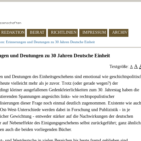
REDAKTION
BEIRAT
RICHTLINIEN
IMPRESSUM
ARCHIV
ion: Erinnerungen und Deutungen zu 30 Jahren Deutsche Einheit
gen und Deutungen zu 30 Jahren Deutsche Einheit
A
Textgröße:
A
n und Deutungen des Einheitsgeschehens sind emotional wie geschichtspolitisc
 heute vielleicht mehr als je zuvor. Trotz (oder gerade wegen?) der
ingt kleiner ausgefallenen Gedenkfeierlichkeiten zum 30. Jahrestag haben die
stierenden Spannungen angesichts links- wie rechtspopulistischer
lisierungen dieser Frage noch einmal deutlich zugenommen. Existente wie auc
 Ost-West-Unterschiede werden dabei in Forschung und Publizistik - in je
licher Gewichtung - entweder stärker auf die Nachwirkungen der deutschen
r auf Nebeneffekte des Einigungsgeschehens selbst zurückgeführt; ganz ähnlich
en auch die beiden vorliegenden Bücher.
st- und Westdeutsche in vielen Bereichen bis heute fremd geblieben sind,