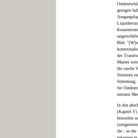
Ostdeutschl
gezogen hab
Ausgangslag
Liquidierung
Konzentrati
ungerechtfe
Bild. "[W]i
kontextualis
der Transfo
Manier weis
die rasche V
Stimmen ent
Stimmung; a
für Ostdeut
meisten Men
In den absc
(Kapitel V)
bisweilen u
(zeitgenöss
die - so die
erkennen in