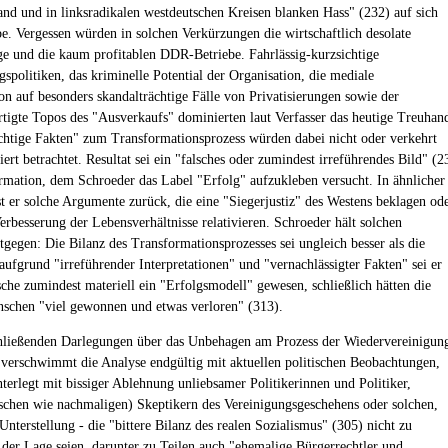
and und in linksradikalen westdeutschen Kreisen blanken Hass" (232) auf sich
e. Vergessen würden in solchen Verkürzungen die wirtschaftlich desolate
e und die kaum profitablen DDR-Betriebe. Fahrlässig-kurzsichtige
spolitiken, das kriminelle Potential der Organisation, die mediale
on auf besonders skandalträchtige Fälle von Privatisierungen sowie der
rtigte Topos des "Ausverkaufs" dominierten laut Verfasser das heutige Treuhan
chtige Fakten" zum Transformationsprozess würden dabei nicht oder verkehrt
iert betrachtet. Resultat sei ein "falsches oder zumindest irreführendes Bild" (2
rmation, dem Schroeder das Label "Erfolg" aufzukleben versucht. In ähnlicher
t er solche Argumente zurück, die eine "Siegerjustiz" des Westens beklagen od
erbesserung der Lebensverhältnisse relativieren. Schroeder hält solchen
gegen: Die Bilanz des Transformationsprozesses sei ungleich besser als die
ufgrund "irreführender Interpretationen" und "vernachlässigter Fakten" sei er
sche zumindest materiell ein "Erfolgsmodell" gewesen, schließlich hätten die
schen "viel gewonnen und etwas verloren" (313).
hließenden Darlegungen über das Unbehagen am Prozess der Wiedervereinigun
 verschwimmt die Analyse endgültig mit aktuellen politischen Beobachtungen,
nterlegt mit bissiger Ablehnung unliebsamer Politikerinnen und Politiker,
ischen wie nachmaligen) Skeptikern des Vereinigungsgeschehens oder solchen,
 Unterstellung - die "bittere Bilanz des realen Sozialismus" (305) nicht zu
 der Lage seien, darunter zu Teilen auch "ehemalige Bürgerrechtler und