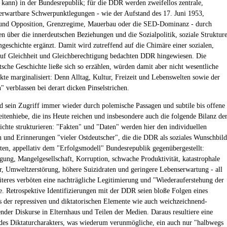
kann) in der Bundesrepublik; für die DDR werden zweifellos zentrale,
erwartbare Schwerpunktlegungen - wie der Aufstand des 17. Juni 1953,
 und Opposition, Grenzregime, Mauerbau oder die SED-Dominanz - durch
 über die innerdeutschen Beziehungen und die Sozialpolitik, soziale Struktur
eschichte ergänzt. Damit wird zutreffend auf die Chimäre einer sozialen,
auf Gleichheit und Gleichberechtigung bedachten DDR hingewiesen. Die
tsche Geschichte ließe sich so erzählen, würden damit aber nicht wesentliche
kte marginalisiert: Denn Alltag, Kultur, Freizeit und Lebenswelten sowie der
 verblassen bei derart dicken Pinselstrichen.
d sein Zugriff immer wieder durch polemische Passagen und subtile bis offene
Seitenhiebe, die ins Heute reichen und insbesondere auch die folgende Bilanz de
hte strukturieren: "Fakten" und "Daten" werden hier den individuellen
 und Erinnerungen "vieler Ostdeutscher", die die DDR als soziales Wunschbild
rten, appellativ dem "Erfolgsmodell" Bundesrepublik gegenübergestellt:
gung, Mangelgesellschaft, Korruption, schwache Produktivität, katastrophale
ur, Umweltzerstörung, höhere Suizidraten und geringere Lebenserwartung - all
iteres verböten eine nachträgliche Legitimierung und "Wiederauferstehung der
. Retrospektive Identifizierungen mit der DDR seien bloße Folgen eines
 der repressiven und diktatorischen Elemente wie auch weichzeichnend-
nder Diskurse in Elternhaus und Teilen der Medien. Daraus resultiere eine
des Diktaturcharakters, was wiederum verunmögliche, ein auch nur "halbwegs