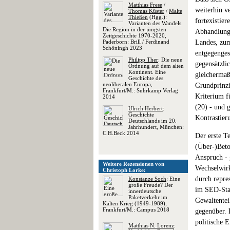
Matthias Frese
/
weiterhin v
Thomas Küster
/
Malte
Thießen
(Hgg.):
fortexistier
Varianten des Wandels.
Die Region in der jüngsten
Abhandlung 
Zeitgeschichte 1970-2020,
Paderborn: Brill / Ferdinand
Landes, zum
Schöningh 2023
entgegenges
Philipp Ther
: Die neue
gegensätzli
Ordnung auf dem alten
Kontinent. Eine
gleichermaße
Geschichte des
neoliberalen Europa,
Grundprinzi
Frankfurt/M.: Suhrkamp Verlag
Kriterium f
2014
(20) - und 
Ulrich Herbert
:
Geschichte
Kontrastieru
Deutschlands im 20.
Jahrhundert, München:
C.H.Beck 2014
Der erste Te
(Über-)Beto
Anspruch - 
Weitere Rezensionen von
Wechselwirk
Christoph Lorke:
durch repre
Konstanze Soch
: Eine
große Freude? Der
im SED-Staa
innerdeutsche
Paketverkehr im
Gewaltentei
Kalten Krieg (1949-1989),
Frankfurt/M.: Campus 2018
gegenüber. D
politische 
Matthias N. Lorenz
: