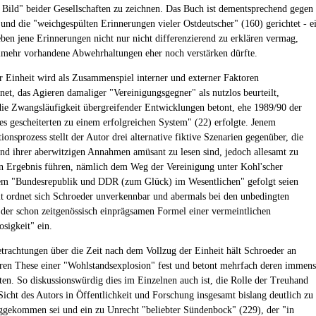
es Bild" beider Gesellschaften zu zeichnen. Das Buch ist dementsprechend gegen
 und die "weichgespülten Erinnerungen vieler Ostdeutscher" (160) gerichtet - e
 eben jene Erinnerungen nicht nur nicht differenzierend zu erklären vermag,
lmehr vorhandene Abwehrhaltungen eher noch verstärken dürfte.
 Einheit wird als Zusammenspiel interner und externer Faktoren
net, das Agieren damaliger "Vereinigungsgegner" als nutzlos beurteilt,
 die Zwangsläufigkeit übergreifender Entwicklungen betont, ehe 1989/90 der
nes gescheiterten zu einem erfolgreichen System" (22) erfolgte. Jenem
onsprozess stellt der Autor drei alternative fiktive Szenarien gegenüber, die
nd ihrer aberwitzigen Annahmen amüsant zu lesen sind, jedoch allesamt zu
n Ergebnis führen, nämlich dem Weg der Vereinigung unter Kohl'scher
em "Bundesrepublik und DDR (zum Glück) im Wesentlichen" gefolgt seien
t ordnet sich Schroeder unverkennbar und abermals bei den unbedingten
 der schon zeitgenössisch einprägsamen Formel einer vermeintlichen
osigkeit" ein.
etrachtungen über die Zeit nach dem Vollzug der Einheit hält Schroeder an
eren These einer "Wohlstandsexplosion" fest und betont mehrfach deren immen
ten. So diskussionswürdig dies im Einzelnen auch ist, die Rolle der Treuhand
 Sicht des Autors in Öffentlichkeit und Forschung insgesamt bislang deutlich zu
ggekommen sei und ein zu Unrecht "beliebter Sündenbock" (229), der "in