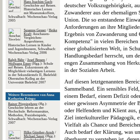
Hans Joachim Gach
:
deutscher Volkszugehörigkeit, au
Geschichte auf Reisen.
Historisches Lernen
Zuwanderer aus der ehemaligen 
mit Museumskoffern,
Schwalbach: Wochenschau-Verlag
Union. Die so entstandene Einwan
2005
Anforderungen an ihre Mitgliede
Susanne Gesser
/
Heike
Ergebnis von Zuwanderung und Gl
Kraft
: Anschauen-
Vergleichen-
Kompetenz" in vielen Bereichen 
Ausprobieren.
Historisches Lernen in Kinder
einer globalisierten Welt, in Sc
und Jugendmuseen, Schwalbach:
Wochenschau-Verlag 2006
Handlungsbedarf herrscht, um de
Ralph Bähr
/
Josef Bessen
/
engen Zusammenhang von Herkun
Wolfgang Emer
(Hgg.): Schule
auf Reisen. Exkursionen als
in der Sozialen Arbeit.
Möglichkeit vielseitigen Lernens
in der Sekundärstufe II, Bielefeld:
Oberstufen-Kolleg an der
Auf diesen letztgenannten Bereic
Universität Bielefeld 2007
Sammelband. Ein sensibles Feld,
Weitere Rezensionen von Anna
einem Bedarf, einem Defizit oder 
Katharina Frings:
einer gewissen Asymmetrie der 
Rainer Pöppinghege
(Hg.):
Geschichte lehren an der
oder Helfendem und Klient aus, 
Hochschule. Reformansätze,
Methoden, Praxisbeispiele,
Ziel interkultureller Pädagogik, e
Schwalbach: Wochenschau-Verlag
2007
Vielfalt als Chance und Bereiche
Auch bedarf der Klärung, was un
Hilke Günther-Arndt
/
Michael Sauer
(Hgg.):
überhaupt zu verstehen ist, dere
Geschichtsdidaktik