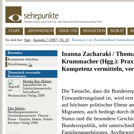
START
ABONNEMENT
ÜBER UNS
REDAKTION
BEIRAT
R
Sie sind hier:
Start
-
Ausgabe 7 (2007), Nr. 10
-
Rezension von: Praxishandbuch Interkulturel
Ioanna Zacharaki / Thoma
Rezension
Kommentar schreiben
Krummacher (Hgg.): Praxi
Druckfassung
Kompetenz vermitteln, ver
Thematisch verwandte
Rezensionen:
Monika Rox-Helmer
:
Jugendbücher im
Geschichtsunterricht,
Die Tatsache, dass die Bundesre
Schwalbach:
Wochenschau-Verlag 2006
Einwanderungsland ist, wird erst 
auf höchster politischer Ebene an
Elke Mahler
:
Migranten, auch bedingt durch ih
Handlungsorientierter
Geschichtsunterricht. Theorie -
Status und die besondere Geschi
Praxis - Empirie, Idstein: Schulz-
Kirchner Verlag 2006
Bundesrepublik, sehr unterschied
Familienangehörigen, Asylbewerb