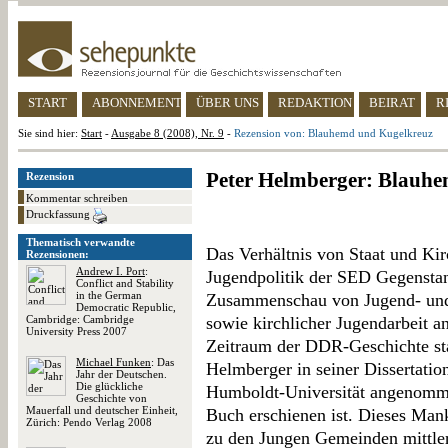
START
ABONNEMENT
ÜBER UNS
REDAKTION
BEIRAT
R
Sie sind hier:
Start
-
Ausgabe 8 (2008), Nr. 9
-
Rezension von: Blauhemd und Kugelkreuz
Peter Helmberger: Blauh
Rezension
Kommentar schreiben
Druckfassung
Thematisch verwandte
Das Verhältnis von Staat und Kir
Rezensionen:
Andrew I. Port
:
Jugendpolitik der SED Gegensta
Conflict and Stability
in the German
Zusammenschau von Jugend- und 
Democratic Republic,
Cambridge: Cambridge
sowie kirchlicher Jugendarbeit a
University Press 2007
Zeitraum der DDR-Geschichte stan
Michael Funken
: Das
Helmberger in seiner Dissertatio
Jahr der Deutschen.
Die glückliche
Humboldt-Universität angenommen
Geschichte von
Mauerfall und deutscher Einheit,
Buch erschienen ist. Dieses Mank
Zürich: Pendo Verlag 2008
zu den Jungen Gemeinden mittler