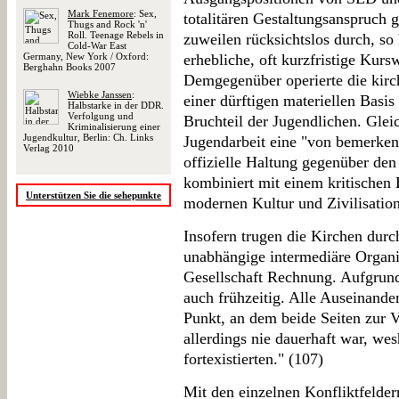
Mark Fenemore
: Sex,
totalitären Gestaltungsanspruch
Thugs and Rock 'n'
Roll. Teenage Rebels in
zuweilen rücksichtslos durch, so 
Cold-War East
Germany, New York / Oxford:
erhebliche, oft kurzfristige Kurs
Berghahn Books 2007
Demgegenüber operierte die kirc
Wiebke Janssen
:
einer dürftigen materiellen Basi
Halbstarke in der DDR.
Verfolgung und
Bruchteil der Jugendlichen. Glei
Kriminalisierung einer
Jugendkultur, Berlin: Ch. Links
Jugendarbeit eine "von bemerken
Verlag 2010
offizielle Haltung gegenüber den
kombiniert mit einem kritischen 
Unterstützen Sie die sehepunkte
modernen Kultur und Zivilisation
Insofern trugen die Kirchen durc
unabhängige intermediäre Organ
Gesellschaft Rechnung. Aufgrund
auch frühzeitig. Alle Auseinande
Punkt, an dem beide Seiten zur V
allerdings nie dauerhaft war, wesh
fortexistierten." (107)
Mit den einzelnen Konfliktfeldern