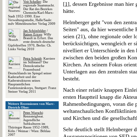
Veit Scheller
: Die
[
1
], dessen Ergebnisse man hier g
regionale Staatsmacht.
Der Rat des Bezirkes
hätte.
Chemnitz/Karl-Marx-
Stadt 1952-1990. Eine
Verwaltungsstudie, Halle/Saale:
Helmberger geht "von den zentra
mdv Mitteldeutscher Verlag 2009
Seiten" aus, da hier wesentlich
Jan Schönfelder
/
Rainer Erices
: Willy
seien (21), ohne regionale oder 
Brandt in Erfurt. Das
erste deutsch-deutsche
berücksichtigen, wenngleich er s
Gipfeltreffen 1970, Berlin: Ch.
Links Verlag 2010
nivelliert er Unterschiede in den
zwischen den beiden großen Konf
Petra Scheidt
: Karriere
im Stillstand? Der
Kirchen. An seinem Fokus orienti
Demokratische
Frauenbund
Unterlagen aus den zentralen sta
Deutschlands im Spiegel seiner
Kaderarbeit und der
besteht.
Kaderstrukturen seines
Hauptamtlichen
Funktionärskorps, Stuttgart: Franz
Nach einer relativ knappen Einle
Steiner Verlag 2011
ersten Hauptteil knapp die Akteu
Rahmenbedingungen, voran die pr
Weitere Rezensionen von Marc-
Dietrich Ohse:
weltanschaulichen Konfliktlinie
Peter Wurschi
:
Rennsteigbeat.
und Kirchen und die gesellschaf
Jugendliche
Subkulturen im
Thüringer Raum 1952-1989,
Sehr deutlich stellt Helmberger d
Köln / Weimar / Wien: Böhlau
2007
Ausgangspositionen von SED und