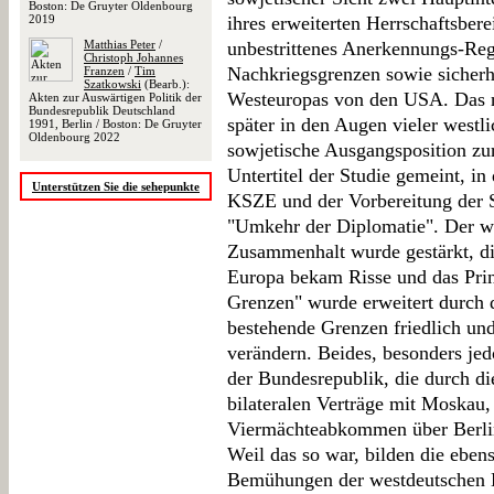
Boston: De Gruyter Oldenbourg
2019
ihres erweiterten Herrschaftsbere
Matthias Peter
/
unbestrittenes Anerkennungs-Reg
Christoph Johannes
Nachkriegsgrenzen sowie sicherh
Franzen
/
Tim
Szatkowski
(Bearb.):
Westeuropas von den USA. Das n
Akten zur Auswärtigen Politik der
Bundesrepublik Deutschland
später in den Augen vieler westli
1991, Berlin / Boston: De Gruyter
Oldenbourg 2022
sowjetische Ausgangsposition zu
Untertitel der Studie gemeint, i
Unterstützen Sie die sehepunkte
KSZE und der Vorbereitung der S
"Umkehr der Diplomatie". Der w
Zusammenhalt wurde gestärkt, di
Europa bekam Risse und das Prinz
Grenzen" wurde erweitert durch 
bestehende Grenzen friedlich un
verändern. Beides, besonders jedo
der Bundesrepublik, die durch di
bilateralen Verträge mit Moskau
Viermächteabkommen über Berlin
Weil das so war, bilden die eben
Bemühungen der westdeutschen 