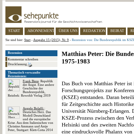
START
ABONNEMENT
ÜBER UNS
REDAKTION
BEIRAT
R
Sie sind hier:
Start
-
Ausgabe 15 (2015), Nr. 9
-
Rezension von: Die Bundesrepublik im KSZ
Matthias Peter: Die Bund
Rezension
Kommentar schreiben
1975-1983
Druckfassung
Thematisch verwandte
Rezensionen:
Frank Biess
: Republik
Das Buch von Matthias Peter ist
der Angst. Eine andere
Geschichte der
Forschungsprojekts zur Konferen
Bundesrepublik,
Reinbek: Rowohlt Verlag 2019
(KSZE) entstanden. Daran beteil
für Zeitgeschichte auch Historik
Angelo Bolaffi
:
Universität Nürnberg-Erlangen. 
Deutsches Herz. Das
Modell Deutschland
KSZE-Prozess zwischen den Verh
und die europäische
Krise. Aus dem Italienischen von
Helsinki und des zweiten Nachfolg
Christine Ammann und Antje
Peter, Stuttgart: Klett-Cotta 2014
eine eindrucksvolle Phalanx von