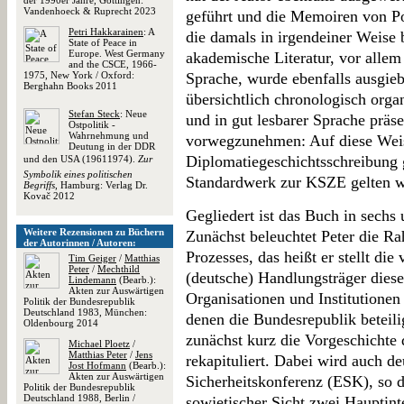
der 1990er Jahre, Göttingen:
Vandenhoeck & Ruprecht 2023
geführt und die Memoiren von Po
Petri Hakkarainen
: A
die damals in irgendeiner Weise b
State of Peace in
Europe. West Germany
akademische Literatur, vor allem
and the CSCE, 1966-
1975, New York / Oxford:
Sprache, wurde ebenfalls ausgieb
Berghahn Books 2011
übersichtlich chronologisch orga
Stefan Steck
: Neue
und in gut lesbarer Sprache präse
Ostpolitik -
Wahrnehmung und
vorwegzunehmen: Auf diese Weise
Deutung in der DDR
Diplomatiegeschichtsschreibung g
und den USA (19611974).
Zur
Symbolik eines politischen
Standardwerk zur KSZE gelten w
Begriffs
, Hamburg: Verlag Dr.
Kovač 2012
Gegliedert ist das Buch in sechs 
Weitere Rezensionen zu Büchern
Zunächst beleuchtet Peter die 
der Autorinnen / Autoren:
Prozesses, das heißt er stellt di
Tim Geiger
/
Matthias
Peter
/
Mechthild
(deutsche) Handlungsträger diese
Lindemann
(Bearb.):
Akten zur Auswärtigen
Organisationen und Institutione
Politik der Bundesrepublik
Deutschland 1983, München:
denen die Bundesrepublik beteili
Oldenbourg 2014
zunächst kurz die Vorgeschichte
Michael Ploetz
/
Matthias Peter
/
Jens
rekapituliert. Dabei wird auch de
Jost Hofmann
(Bearb.):
Akten zur Auswärtigen
Sicherheitskonferenz (ESK), so 
Politik der Bundesrepublik
Deutschland 1988, Berlin /
sowjetischer Sicht zwei Hauptinte