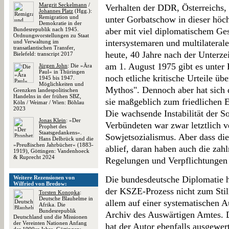
Margrit Seckelmann
/
Verhalten der DDR, Österreichs,
Johannes Platz
(Hgg.):
Remigration und
unter Gorbatschow in dieser höc
Demokratie in der
Bundesrepublik nach 1945.
aber mit viel diplomatischem Ge
Ordnungsvorstellungen zu Staat
intersystemaren und multilatera
und Verwaltung im
transatlantischen Transfer,
heute, 40 Jahre nach der Unterze
Bielefeld: transcript 2017
am 1. August 1975 gibt es unter 
Jürgen John
: Die »Ära
Paul« in Thüringen
noch etliche kritische Urteile ü
1945 bis 1947.
Möglichkeiten und
Mythos". Dennoch aber hat sich 
Grenzken landespolitischen
Handelns in der frühen SBZ,
sie maßgeblich zum friedlichen E
Köln / Weimar / Wien: Böhlau
2023
Die wachsende Instabilität der S
Jonas Klein
: »Der
Verbündeten war zwar letztlich v
Prophet des
Staatsgedankens«.
Sowjetsozialismus. Aber dass die
Hans Delbrück und die
»Preußischen Jahrbücher« (1883-
ablief, daran haben auch die za
1919), Göttingen: Vandenhoeck
& Ruprecht 2024
Regelungen und Verpflichtungen
Weitere Rezensionen von
Die bundesdeutsche Diplomatie ha
Wilfried von Bredow:
der KSZE-Prozess nicht zum Still
Torsten Konopka
:
Deutsche Blauhelme in
allem auf einer systematischen 
Afrika. Die
Bundesrepublik
Archiv des Auswärtigen Amtes. D
Deutschland und die Missionen
der Vereinten Nationen Anfang
hat der Autor ebenfalls ausgewer