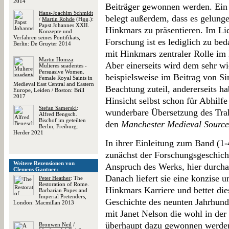
2014
Beiträger gewonnen werden. Ein B
Hans-Joachim Schmidt
belegt außerdem, dass es gelunge
/
Martin Rohde
(Hgg.):
Papst Johannes XXII.
Hinkmars zu präsentieren. Im Lic
Konzepte und
Verfahren seines Pontifikats,
Forschung ist es lediglich zu bed
Berlin: De Gruyter 2014
mit Hinkmars zentraler Rolle im E
Martin Homza
:
Aber einerseits wird dem sehr wi
Mulieres suadentes -
Persuasive Women.
beispielsweise im Beitrag von S
Female Royal Saints in
Medieval East Central and Eastern
Beachtung zuteil, andererseits h
Europe, Leiden / Boston: Brill
2017
Hinsicht selbst schon für Abhilfe
Stefan Samerski
:
wunderbare Übersetzung des Tra
Alfred Bengsch.
Bischof im geteilten
den
Manchester Medieval Source
Berlin, Freiburg:
Herder 2021
In ihrer Einleitung zum Band (1
zunächst der Forschungsgeschicht
Weitere Rezensionen von
Anspruch des Werks, hier durcha
Clemens Gantner:
Danach liefert sie eine konzise
Peter Heather
: The
Restoration of Rome.
Hinkmars Karriere und bettet die
Barbarian Popes and
Imperial Pretenders,
Geschichte des neunten Jahrhunde
London: Macmillan 2013
mit Janet Nelson die wohl in der
überhaupt dazu gewonnen werden
Bronwen Neil
/