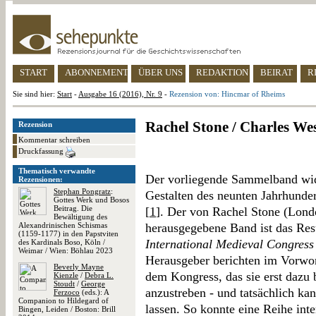
START
ABONNEMENT
ÜBER UNS
REDAKTION
BEIRAT
R
Sie sind hier:
Start
-
Ausgabe 16 (2016), Nr. 9
-
Rezension von: Hincmar of Rheims
Rachel Stone / Charles We
Rezension
Kommentar schreiben
Druckfassung
Thematisch verwandte
Der vorliegende Sammelband widm
Rezensionen:
Stephan Pongratz
:
Gestalten des neunten Jahrhunde
Gottes Werk und Bosos
Beitrag. Die
[
1
]. Der von Rachel Stone (Lond
Bewältigung des
Alexandrinischen Schismas
herausgegebene Band ist das Resu
(1159-1177) in den Papstviten
International Medieval Congress
des Kardinals Boso, Köln /
Weimar / Wien: Böhlau 2023
Herausgeber berichten im Vorwor
Beverly Mayne
dem Kongress, das sie erst dazu
Kienzle
/
Debra L.
Stoudt
/
George
anzustreben - und tatsächlich ka
Ferzoco
(eds.): A
Companion to Hildegard of
lassen. So konnte eine Reihe inte
Bingen, Leiden / Boston: Brill