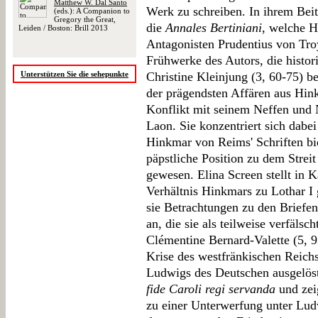
Matthew W. Dal Santo
Werk zu schreiben. In ihrem Beitr
(eds.): A Companion to
Gregory the Great,
die
Annales Bertiniani
, welche H
Leiden / Boston: Brill 2013
Antagonisten Prudentius von Tro
Frühwerke des Autors, die histor
Unterstützen Sie die sehepunkte
Christine Kleinjung (3, 60-75) be
der prägendsten Affären aus Hin
Konflikt mit seinem Neffen und
Laon. Sie konzentriert sich dabei 
Hinkmar von Reims' Schriften bie
päpstliche Position zu dem Streit
gewesen. Elina Screen stellt in K
Verhältnis Hinkmars zu Lothar I 
sie Betrachtungen zu den Briefen
an, die sie als teilweise verfälsc
Clémentine Bernard-Valette (5, 9
Krise des westfränkischen Reichs
Ludwigs des Deutschen ausgelös
fide Caroli regi servanda
und zei
zu einer Unterwerfung unter Ludw