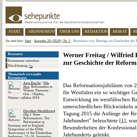
START
ABONNEMENT
ÜBER UNS
REDAKTION
BEIRAT
R
Sie sind hier:
Start
-
Ausgabe 20 (2020), Nr. 5
-
Rezension von: Beiträge zur Geschichte der 
Werner Freitag / Wilfried 
Rezension
Kommentar schreiben
zur Geschichte der Reform
Druckfassung
Thematisch verwandte
Rezensionen:
Anja Rasche
/
Nils
Das Reformationsjubiläum von 2
Jörn
: Reformation in
Wismar. Personen -
für Westfalen ein so wichtiger G
Orte - Objekte,
Wismar: callidus 2018
Entwicklung im westfälischen R
unterschiedlichen Blickwinkeln a
Dorothea Wendebourg
Tagung 2015 die Anfänge der Re
(Hg.): Sister
Reformations. The
Jahrhundert" beleuchtete [
1
], wu
Reformation in
Germany and in England.
Besonderheiten der Konfessionali
Symposium of the 450th
Anniversary of the Elizabethan
Jahrhunderts gelenkt.
Settlement, 23--26. September