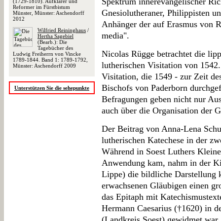
Spektrum innerevangelischer Ric
(1729-1810). Aufklärer und
Reformer im Fürstbistum
Gnesiolutheraner, Philippisten u
Münster, Münster: Aschendorff
2012
Anhänger der auf Erasmus von R
Wilfried Reininghaus
/
media".
Hertha Sagebiel
(Bearb.): Die
Tagebücher des
Nicolas Rügge betrachtet die lip
Ludwig Freiherrn von Vincke
1789-1844. Band 1: 1789-1792,
lutherischen Visitation von 1542.
Münster: Aschendorff 2009
Visitation, die 1549 - zur Zeit d
Bischofs von Paderborn durchgef
Unterstützen Sie die sehepunkte
Befragungen geben nicht nur Ausk
auch über die Organisation der
Der Beitrag von Anna-Lena Schum
lutherischen Katechese in der zwe
Während in Soest Luthers Kleine
Anwendung kam, nahm in der Ki
Lippe) die bildliche Darstellung 
erwachsenen Gläubigen einen gro
das Epitaph mit Katechismustext
Hermann Caesarius (†1620) in de
(Landkreis Soest) gewidmet war,