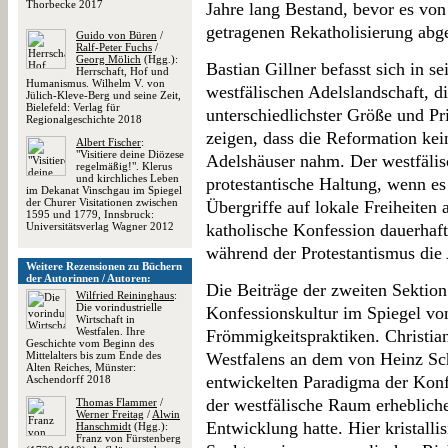
Thorbecke 2017
Jahre lang Bestand, bevor es von
getragenen Rekatholisierung abg
Guido von Büren
/
Ralf-Peter Fuchs
/
Georg Mölich
(Hgg.):
Bastian Gillner befasst sich in se
Herrschaft, Hof und
Humanismus. Wilhelm V. von
westfälischen Adelslandschaft, d
Jülich-Kleve-Berg und seine Zeit,
Bielefeld: Verlag für
unterschiedlichster Größe und Pr
Regionalgeschichte 2018
zeigen, dass die Reformation kei
Albert Fischer
:
"Visitiere deine Diözese
Adelshäuser nahm. Der westfälisc
regelmäßig!". Klerus
und kirchliches Leben
protestantische Haltung, wenn es
im Dekanat Vinschgau im Spiegel
der Churer Visitationen zwischen
Übergriffe auf lokale Freiheiten 
1595 und 1779, Innsbruck:
Universitätsverlag Wagner 2012
katholische Konfession dauerhaft
während der Protestantismus die
Weitere Rezensionen zu Büchern
der Autorinnen / Autoren:
Die Beiträge der zweiten Sektion
Wilfried Reininghaus
:
Die vorindustrielle
Konfessionskultur im Spiegel vo
Wirtschaft in
Westfalen. Ihre
Frömmigkeitspraktiken. Christian
Geschichte vom Beginn des
Mittelalters bis zum Ende des
Westfalens an dem von Heinz Sc
Alten Reiches, Münster:
entwickelten Paradigma der Konfe
Aschendorff 2018
der westfälische Raum erhebliche
Thomas Flammer
/
Werner Freitag
/
Alwin
Entwicklung hatte. Hier kristallis
Hanschmidt
(Hgg.):
Franz von Fürstenberg