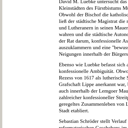
David M. Luebke untersucht das 
Kleinstädten des Fürstbistums M
Obwohl der Bischof die katholis
ließ der städtische Magistrat die
und Lutheranern in seinen Mauer
wahren und die städtische Auton
der Rat darum, konfessionelle A
auszuklammern und eine "bewusst
Neigungen innerhalb der Bürgersc
Ebenso wie Luebke befasst sich 
konfessionelle Ambiguität. Obw
Rezess von 1617 als lutherische 
Grafschaft Lippe anerkannt war,
auch innerhalb der Lemgoer Maue
zahlreicher konfessioneller Strei
geregeltes Zusammenleben von L
Stadt etabliert.
Sebastian Schröder stellt Verla
reformatorischen Geschehens im 