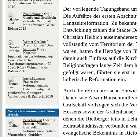
2009, Tübingen: Mohr Siebeck
2010
Der vorliegende Tagungsband umfa
Eva Labouvie
(Hg.):
Die Aufsätze des ersten Abschni
Glaube und Geschlecht
- Gender Reformation,
Langzeitreformation. Zu bekannt
Köln / Weimar / Wien:
Böhlau 2019
Entwicklung zählen die Städte D
Christian Helbich auseinanderset
Werner Greiling
/
vollständig vom Territorium de
Armin Kohnle
/
Uwe
Schirmer
(Hgg.):
waren, hatten die Herzöge von J
Negative
Implikationen der Reformation?
damit auch Einfluss auf die Kirc
Gesellschaftliche
Transformationsprozesse 1470-
Religionsfragen lange Zeit dem h
1620, Köln / Weimar / Wien:
Böhlau 2015
gefolgt waren, führten sie erst i
Sonja Domröse
:
lutherische Reformation ein.
Frauen der
Reformationszeit.
Gelehrt, mutig und
Auch die reformatorische Entwic
glaubensfest, Göttingen:
Vandenhoeck & Ruprecht 2010
Dauer, wie Alwin Hanschmidt vor
Grafschaft vollzogen sich die V
Hessens sowie der Grafenhäuser 
Weitere Rezensionen von Sabine
Arend:
denen die Rietberger teils in Leh
Peter Rückert
(Bearb.):
Freiheit - Wahrheit -
Heiratsbündnissen verbunden ware
Evangelium.
Reformation in Baden-
evangelische Bekenntnis in Rietbe
Württemberg, Ostfildern: